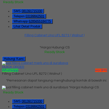
Ready Stock
SMS
081391715330
Telepon
03199842501
Whatsapp
6285655184775
Lihat Detail Produk
Filling Cabinet Uno UFL 8273 ( Walnut )
*Harga Hubungi CS
Ready Stock
Hubungi Kami
QUICK ORDER
Whatsapp
via SMS
Filling Cabinet Uno UFL 8272 ( Walnut )
*Pemesanan dapat langsung menghubungi kontak di bawah ini:
*Harga Hubungi CS
Ready Stock
SMS
081391715330
Telepon
03199842501