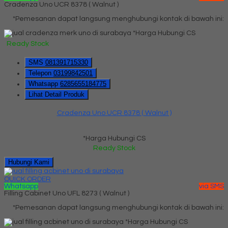
Cradenza Uno UCR 8378 ( Walnut )
*Pemesanan dapat langsung menghubungi kontak di bawah ini:
*Harga Hubungi CS
Ready Stock
SMS
081391715330
Telepon
03199842501
Whatsapp
6285655184775
Lihat Detail Produk
Cradenza Uno UCR 8378 ( Walnut )
*Harga Hubungi CS
Ready Stock
Hubungi Kami
QUICK ORDER
Whatsapp
via SMS
Filling Cabinet Uno UFL 8273 ( Walnut )
*Pemesanan dapat langsung menghubungi kontak di bawah ini:
*Harga Hubungi CS