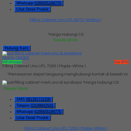
Whatsapp
6285655184775
Lihat Detail Produk
Filling Cabinet Uno UFL 8272 ( Walnut )
*Harga Hubungi CS
Ready Stock
Hubungi Kami
QUICK ORDER
Whatsapp
via SMS
Filling Cabinet Uno UFL 7263 ( Maple-White )
*Pemesanan dapat langsung menghubungi kontak di bawah ini:
*Harga Hubungi CS
Ready Stock
SMS
081391715330
Telepon
03199842501
Whatsapp
6285655184775
Lihat Detail Produk
Filling Cabinet Uno UFL 7263 ( Maple-White )