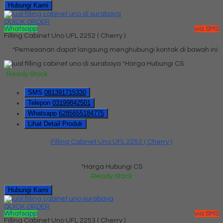
Hubungi Kami
QUICK ORDER
Whatsapp
via SMS
Filling Cabinet Uno UFL 2252 ( Cherry )
*Pemesanan dapat langsung menghubungi kontak di bawah ini:
*Harga Hubungi CS
Ready Stock
SMS
081391715330
Telepon
03199842501
Whatsapp
6285655184775
Lihat Detail Produk
Filling Cabinet Uno UFL 2252 ( Cherry )
*Harga Hubungi CS
Ready Stock
Hubungi Kami
QUICK ORDER
Whatsapp
via SMS
Filling Cabinet Uno UFL 2253 ( Cherry )