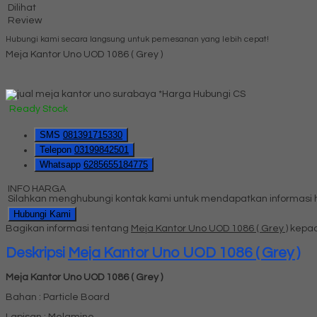
Dilihat
Review
Hubungi kami secara langsung untuk pemesanan yang lebih cepat!
Meja Kantor Uno UOD 1086 ( Grey )
*Harga Hubungi CS
Ready Stock
SMS
081391715330
Telepon
03199842501
Whatsapp
6285655184775
INFO HARGA
Silahkan menghubungi kontak kami untuk mendapatkan informasi ha
Hubungi Kami
Bagikan informasi tentang
Meja Kantor Uno UOD 1086 ( Grey )
kepad
Deskripsi
Meja Kantor Uno UOD 1086 ( Grey )
Meja Kantor Uno UOD 1086 ( Grey )
Bahan : Particle Board