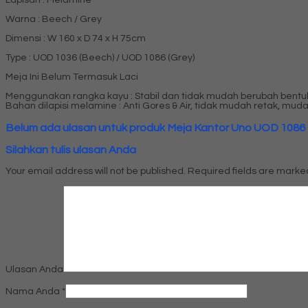
Lapisan : Melamine
Warna : Beech / Grey
Dimensi : W 160 x D 74 x H 75cm
Type : UOD 1036 (Beech) / UOD 1086 (Grey)
Meja Ini Belum Termasuk Laci
Menggunakan rangka kayu : Stabil dan tidak mudah berubah bentu
Bahan dilapisi melamine : Anti Gores & Air, tidak mudah retak, muda
Belum ada ulasan untuk produk Meja Kantor Uno UOD 1086 (
Silahkan tulis ulasan Anda
Your email address will not be published.
Required fields are mark
Ulasan Anda
Nama Anda
*