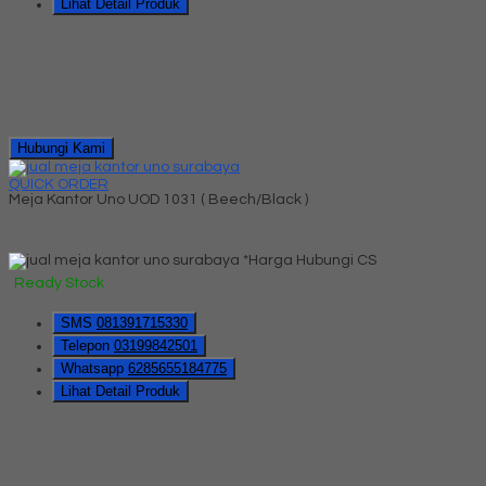
Lihat Detail Produk
Hubungi Kami
QUICK ORDER
Meja Kantor Uno UOD 1031 ( Beech/Black )
*Harga Hubungi CS
Ready Stock
SMS
081391715330
Telepon
03199842501
Whatsapp
6285655184775
Lihat Detail Produk