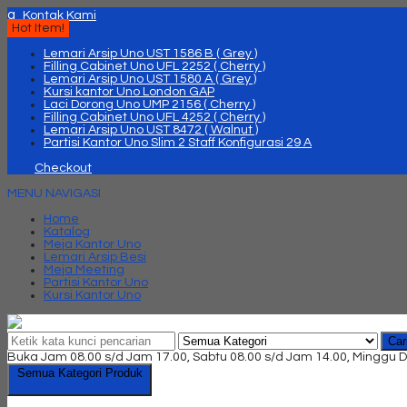
q
Kontak Kami
Hot Item!
Lemari Arsip Uno UST 1586 B ( Grey )
Filling Cabinet Uno UFL 2252 ( Cherry )
Lemari Arsip Uno UST 1580 A ( Grey )
Kursi kantor Uno London GAP
Laci Dorong Uno UMP 2156 ( Cherry )
Filling Cabinet Uno UFL 4252 ( Cherry )
Lemari Arsip Uno UST 8472 ( Walnut )
Partisi Kantor Uno Slim 2 Staff Konfigurasi 29 A
Checkout
MENU NAVIGASI
Home
Katalog
Meja Kantor Uno
Lemari Arsip Besi
Meja Meeting
Partisi Kantor Uno
Kursi Kantor Uno
Car
Buka Jam 08.00 s/d Jam 17.00, Sabtu 08.00 s/d Jam 14.00, Minggu D
Semua Kategori Produk