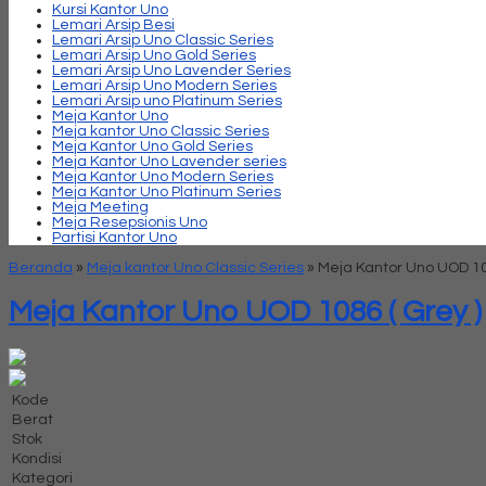
Kursi Kantor Uno
Lemari Arsip Besi
Lemari Arsip Uno Classic Series
Lemari Arsip Uno Gold Series
Lemari Arsip Uno Lavender Series
Lemari Arsip Uno Modern Series
Lemari Arsip uno Platinum Series
Meja Kantor Uno
Meja kantor Uno Classic Series
Meja Kantor Uno Gold Series
Meja Kantor Uno Lavender series
Meja Kantor Uno Modern Series
Meja Kantor Uno Platinum Series
Meja Meeting
Meja Resepsionis Uno
Partisi Kantor Uno
Beranda
»
Meja kantor Uno Classic Series
»
Meja Kantor Uno UOD 108
Meja Kantor Uno UOD 1086 ( Grey )
Kode
Berat
Stok
Kondisi
Kategori