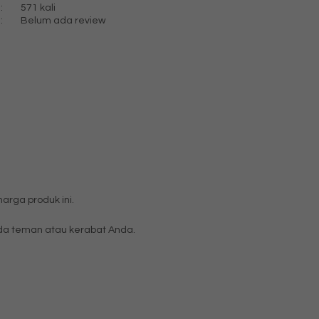
:
571 kali
:
Belum ada review
rga produk ini.
a teman atau kerabat Anda.