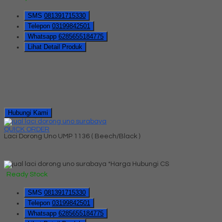
SMS
081391715330
Telepon
03199842501
Whatsapp
6285655184775
Lihat Detail Produk
Hubungi Kami
QUICK ORDER
Laci Dorong Uno UMP 1136 ( Beech/Black )
*Harga Hubungi CS
Ready Stock
SMS
081391715330
Telepon
03199842501
Whatsapp
6285655184775