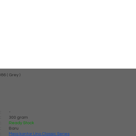
6 ( Grey )
:
-
:
300 gram
:
Ready Stock
:
Baru
:
Meja kantor Uno Classic Series