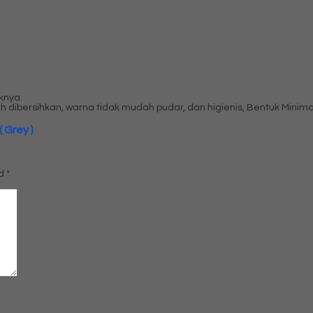
knya.
h dibersihkan, warna tidak mudah pudar, dan higienis, Bentuk Minimal
 Grey )
ed
*