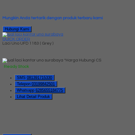
Mungkin Anda tertarik dengan produk terbaru kami
Hubungi Kami
QUICK ORDER
Laci Uno UFD 1183 ( Grey )
*Harga Hubungi CS
Ready Stock
SMS
081391715330
Telepon
03199842501
Whatsapp
6285655184775
Lihat Detail Produk