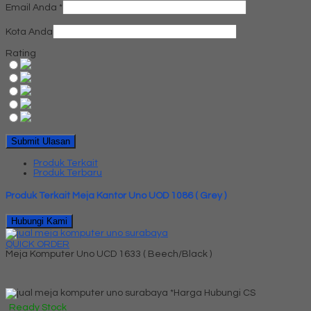
Email Anda
*
Kota Anda
Rating
Produk Terkait
Produk Terbaru
Produk Terkait Meja Kantor Uno UOD 1086 ( Grey )
Hubungi Kami
QUICK ORDER
Meja Komputer Uno UCD 1633 ( Beech/Black )
*Harga Hubungi CS
Ready Stock