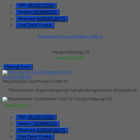
SMS
081391715330
Telepon
03199842501
Whatsapp
6285655184775
Lihat Detail Produk
Meja Kantor Uno Modern 7062 N
*Harga Hubungi CS
Ready Stock
Hubungi Kami
QUICK ORDER
Meja Kantor Uno Modern 7061 N
*Pemesanan dapat langsung menghubungi kontak di bawah ini:
*Harga Hubungi CS
Ready Stock
SMS
081391715330
Telepon
03199842501
Whatsapp
6285655184775
Lihat Detail Produk