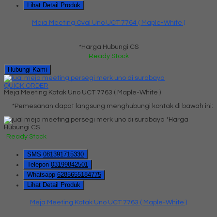
Lihat Detail Produk
Meja Meeting Oval Uno UCT 7764 ( Maple-White )
*Harga Hubungi CS
Ready Stock
Hubungi Kami
QUICK ORDER
Meja Meeting Kotak Uno UCT 7763 ( Maple-White )
*Pemesanan dapat langsung menghubungi kontak di bawah ini:
*Harga
Hubungi CS
Ready Stock
SMS
081391715330
Telepon
03199842501
Whatsapp
6285655184775
Lihat Detail Produk
Meja Meeting Kotak Uno UCT 7763 ( Maple-White )