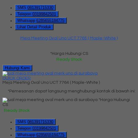
SMS
081391715330
Telepon
03199842501
Whatsapp
6285655184775
Lihat Detail Produk
Meja Meeting Oval Uno UCT 7765 ( Maple-White )
*Harga Hubungi CS
Ready Stock
Hubungi Kami
QUICK ORDER
Meja Meeting Oval Uno UCT 7764 ( Maple-White )
*Pemesanan dapat langsung menghubungi kontak di bawah ini:
*Harga Hubungi
CS
Ready Stock
SMS
081391715330
Telepon
03199842501
Whatsapp
6285655184775