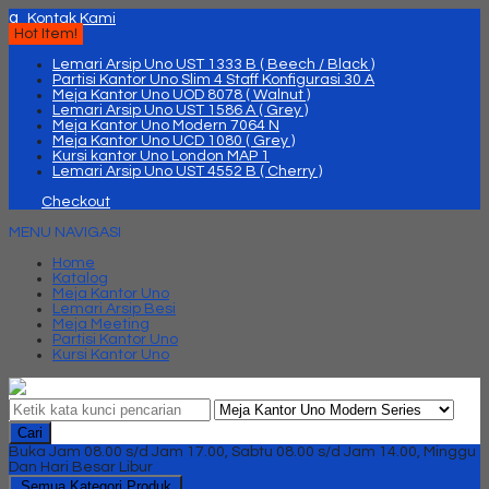
q
Kontak Kami
Hot Item!
Lemari Arsip Uno UST 1333 B ( Beech / Black )
Partisi Kantor Uno Slim 4 Staff Konfigurasi 30 A
Meja Kantor Uno UOD 8078 ( Walnut )
Lemari Arsip Uno UST 1586 A ( Grey )
Meja Kantor Uno Modern 7064 N
Meja Kantor Uno UCD 1080 ( Grey )
Kursi kantor Uno London MAP 1
Lemari Arsip Uno UST 4552 B ( Cherry )
Checkout
MENU NAVIGASI
Home
Katalog
Meja Kantor Uno
Lemari Arsip Besi
Meja Meeting
Partisi Kantor Uno
Kursi Kantor Uno
Cari
Buka Jam 08.00 s/d Jam 17.00, Sabtu 08.00 s/d Jam 14.00, Minggu
Dan Hari Besar Libur
Semua Kategori Produk