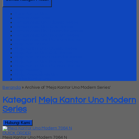
Kursi Kantor Uno
Lemari Arsip Besi
Lemari Arsip Uno Classic Series
Lemari Arsip Uno Gold Series
Lemari Arsip Uno Lavender Series
Lemari Arsip Uno Modern Series
Lemari Arsip uno Platinum Series
Meja Kantor Uno
Meja kantor Uno Classic Series
Meja Kantor Uno Gold Series
Meja Kantor Uno Lavender series
Meja Kantor Uno Modern Series
Meja Kantor Uno Platinum Series
Meja Meeting
Meja Resepsionis Uno
Partisi Kantor Uno
Beranda
»
Archive of 'Meja Kantor Uno Modern Series'
Kategori
Meja Kantor Uno Modern
Series
Hubungi Kami
QUICK ORDER
Meja Kantor Uno Modern 7064 N