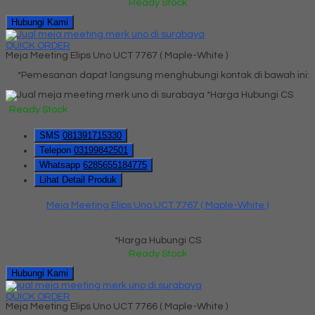
Ready Stock
Hubungi Kami
QUICK ORDER
Meja Meeting Elips Uno UCT 7767 ( Maple-White )
*Pemesanan dapat langsung menghubungi kontak di bawah ini:
*Harga Hubungi CS
Ready Stock
SMS
081391715330
Telepon
03199842501
Whatsapp
6285655184775
Lihat Detail Produk
Meja Meeting Elips Uno UCT 7767 ( Maple-White )
*Harga Hubungi CS
Ready Stock
Hubungi Kami
QUICK ORDER
Meja Meeting Elips Uno UCT 7766 ( Maple-White )