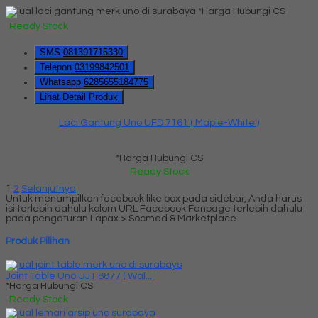
*Harga Hubungi CS
Ready Stock
SMS
081391715330
Telepon
03199842501
Whatsapp
6285655184775
Lihat Detail Produk
Laci Gantung Uno UFD 7161 ( Maple-White )
*Harga Hubungi CS
Ready Stock
1
2
Selanjutnya
Untuk menampilkan facebook like box pada sidebar, Anda harus
isi terlebih dahulu kolom URL Facebook Fanpage terlebih dahulu
pada pengaturan Lapax > Socmed & Marketplace
Produk Pilihan
Joint Table Uno UJT 8877 ( Wal....
*Harga Hubungi CS
Ready Stock