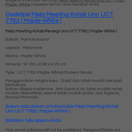
Bagikan informasi tentang
Meja Meeting Kotak Uno UCT 7762 (
Maple-White )
kepada teman atau kerabat Anda.
Deskripsi
Meja Meeting Kotak Uno UCT
7762 ( Maple-White )
Meja Meeting Kotak/Persegi Uno UCT 7762 ( Maple-White )
Bahan : Particle Board
Lapisan : Melamine
Warna : Maple-White
Dimensi : W 180 x D 90 x H 75 cm
Type : UCT 7762 (Maple-White) Modern Series
Menggunakan rangka kayu : Stabil dan tidak mudah berubah
bentuknya.
Bahan dilapisi melamine : Anti Gores & Air, tidak mudah retak,
mudah dibersihkan, warna tidak mudah pudar, dan higienis,
Bentuk Minimalis.
Belum ada ulasan untuk produk Meja Meeting Kotak
Uno UCT 7762 ( Maple-White )
Silahkan tulis ulasan Anda
Your email address will not be published.
Required fields are