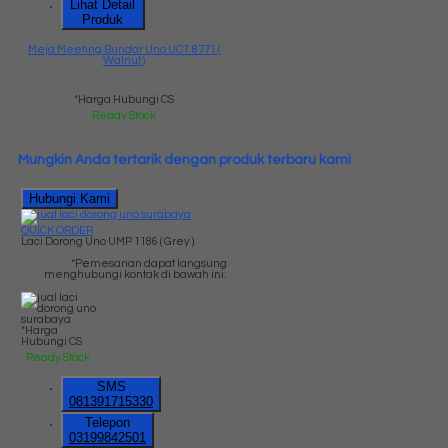
Lihat Detail
Produk
Meja Meeting Bundar Uno UCT 8771 (
Walnut )
*Harga Hubungi CS
Ready Stock
Mungkin Anda tertarik dengan produk terbaru kami
Hubungi Kami
QUICK ORDER
Laci Dorong Uno UMP 1186 ( Grey )
*Pemesanan dapat langsung
menghubungi kontak di bawah ini:
*Harga
Hubungi CS
Ready Stock
SMS
081391715330
Telepon
03199842501