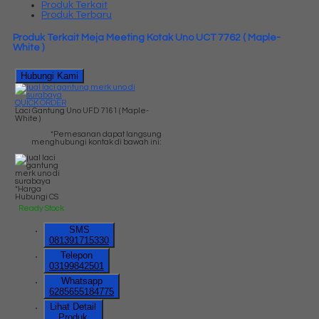
Produk Terkait
Produk Terbaru
Produk Terkait Meja Meeting Kotak Uno UCT 7762 ( Maple-
White )
Hubungi Kami
QUICK ORDER
Laci Gantung Uno UFD 7161 ( Maple-
White )
*Pemesanan dapat langsung
menghubungi kontak di bawah ini:
*Harga
Hubungi CS
Ready Stock
SMS
081391715330
Telepon
03199842501
Whatsapp
6285655184775
Lihat Detail
Produk