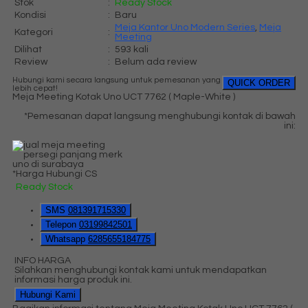
Stok
:
Ready Stock
Kondisi
:
Baru
Meja Kantor Uno Modern Series
,
Meja
Kategori
:
Meeting
Dilihat
:
593 kali
Review
:
Belum ada review
Hubungi kami secara langsung untuk pemesanan yang
QUICK ORDER
lebih cepat!
Meja Meeting Kotak Uno UCT 7762 ( Maple-White )
*Pemesanan dapat langsung menghubungi kontak di bawah
ini:
*Harga Hubungi CS
Ready Stock
SMS
081391715330
Telepon
03199842501
Whatsapp
6285655184775
INFO HARGA
Silahkan menghubungi kontak kami untuk mendapatkan
informasi harga produk ini.
Hubungi Kami