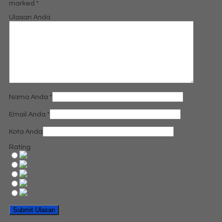
marked
*
Ulasan Anda
Nama Anda
*
Email Anda
*
Kota Anda
Rating