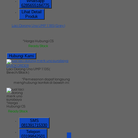
Whatsapp
6285655184775
Lihat Detail
Produk
Laci Dorong Uno UMP 1185 ( Grey )
*Harga Hubungi CS
Ready Stock
Hubungi Kami
QUICK ORDER
Laci Dorong Uno UMP 1135 (
Beech/Black )
*Pemesanan dapat langsung
menghubungi kontak di bawah ini:
*Harga
Hubungi CS
Ready Stock
SMS
081391715330
Telepon
03199842501