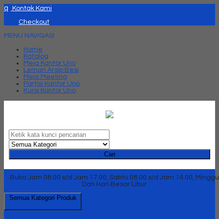
q
Kontak Kami
Checkout
MENU NAVIGASI
Home
Katalog
Meja Kantor Uno
Lemari Arsip Besi
Meja Meeting
Partisi Kantor Uno
Kursi Kantor Uno
Cari
Buka Jam 08.00 s/d Jam 17.00, Sabtu 08.00 s/d Jam 14.00, Minggu
Dan Hari Besar Libur
Semua Kategori Produk