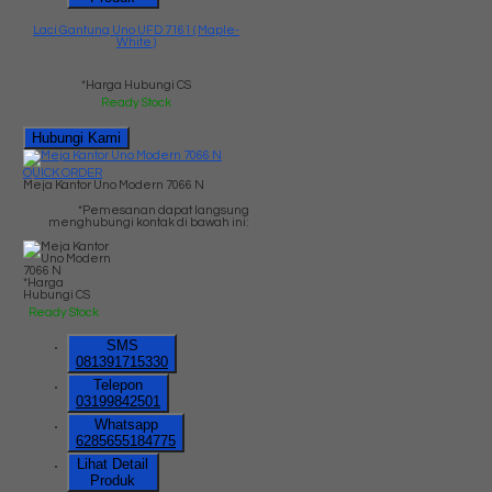
Laci Gantung Uno UFD 7161 ( Maple-
White )
*Harga Hubungi CS
Ready Stock
Hubungi Kami
QUICK ORDER
Meja Kantor Uno Modern 7066 N
*Pemesanan dapat langsung
menghubungi kontak di bawah ini:
*Harga
Hubungi CS
Ready Stock
SMS
081391715330
Telepon
03199842501
Whatsapp
6285655184775
Lihat Detail
Produk