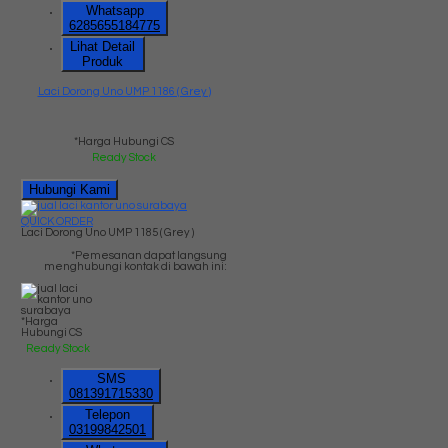
Whatsapp
6285655184775
Lihat Detail
Produk
Laci Dorong Uno UMP 1186 ( Grey )
*Harga Hubungi CS
Ready Stock
Hubungi Kami
QUICK ORDER
Laci Dorong Uno UMP 1185 ( Grey )
*Pemesanan dapat langsung
menghubungi kontak di bawah ini:
*Harga
Hubungi CS
Ready Stock
SMS
081391715330
Telepon
03199842501