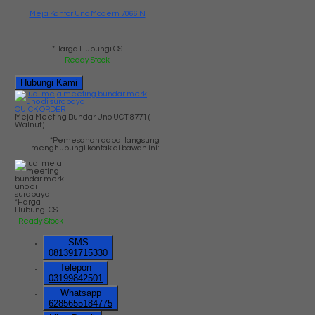
Meja Kantor Uno Modern 7066 N
*Harga Hubungi CS
Ready Stock
Hubungi Kami
QUICK ORDER
Meja Meeting Bundar Uno UCT 8771 (
Walnut )
*Pemesanan dapat langsung
menghubungi kontak di bawah ini:
*Harga
Hubungi CS
Ready Stock
SMS
081391715330
Telepon
03199842501
Whatsapp
6285655184775