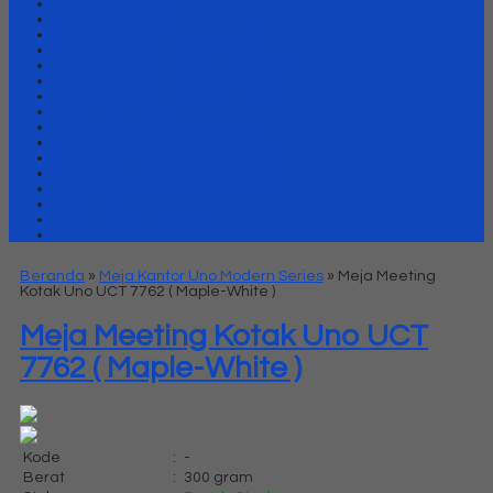
Kursi Kantor Uno
Lemari Arsip Besi
Lemari Arsip Uno Classic Series
Lemari Arsip Uno Gold Series
Lemari Arsip Uno Lavender Series
Lemari Arsip Uno Modern Series
Lemari Arsip uno Platinum Series
Meja Kantor Uno
Meja kantor Uno Classic Series
Meja Kantor Uno Gold Series
Meja Kantor Uno Lavender series
Meja Kantor Uno Modern Series
Meja Kantor Uno Platinum Series
Meja Meeting
Meja Resepsionis Uno
Partisi Kantor Uno
Beranda
»
Meja Kantor Uno Modern Series
»
Meja Meeting
Kotak Uno UCT 7762 ( Maple-White )
Meja Meeting Kotak Uno UCT
7762 ( Maple-White )
Kode
:
-
Berat
:
300 gram