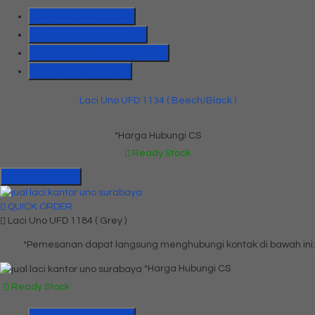
SMS
081391715330
Telepon
03199842501
Whatsapp
6285655184775
Lihat Detail Produk
Laci Uno UFD 1134 ( Beech/Black )
*Harga Hubungi CS
Ready Stock
Hubungi Kami
QUICK ORDER
Laci Uno UFD 1184 ( Grey )
*Pemesanan dapat langsung menghubungi kontak di bawah ini:
*Harga Hubungi CS
Ready Stock