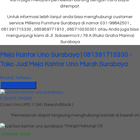
ditempat.
Untuk informasi lebih lanjut anda bisa menghubungi customer
service Millenia Furniture Surabaya di nomor 031-99842501 ,
081391715330 , 085959771910 , 085710030301 atau Anda juga bisa
mengunjungi kami di Jl. Sidosermo II / 76 A (Ruko Graha Marina)
Surabaya
Meja Kantor Uno Surabaya | 081391715330 -
Toko Jual Meja Kantor Uno Murah Surabaya
Produk Terbaru
Hubungi Kami
QUICK ORDER
Laci Uno UFD 1134 ( Beech/Black )
*Pemesanan dapat langsung menghubungi kontak di bawah ini:
*Harga Hubungi CS
Ready Stock