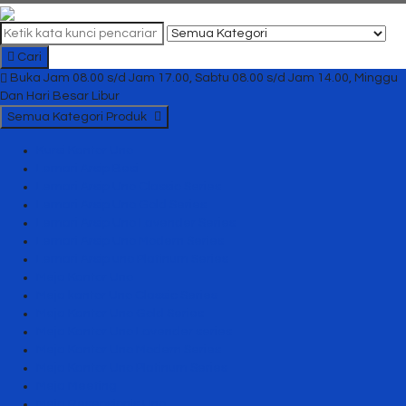
Cari
Buka Jam 08.00 s/d Jam 17.00, Sabtu 08.00 s/d Jam 14.00, Minggu
Dan Hari Besar Libur
Semua Kategori Produk
Kursi Kantor Uno
Lemari Arsip Besi
Lemari Arsip Uno Classic Series
Lemari Arsip Uno Gold Series
Lemari Arsip Uno Lavender Series
Lemari Arsip Uno Modern Series
Lemari Arsip uno Platinum Series
Meja Kantor Uno
Meja kantor Uno Classic Series
Meja Kantor Uno Gold Series
Meja Kantor Uno Lavender series
Meja Kantor Uno Modern Series
Meja Kantor Uno Platinum Series
Meja Meeting
Meja Resepsionis Uno