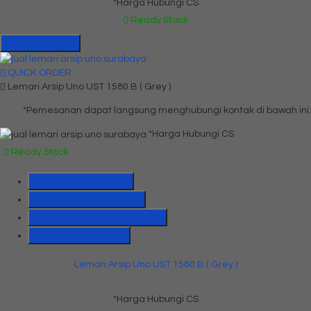
*Harga Hubungi CS
Ready Stock
Hubungi Kami
QUICK ORDER
Lemari Arsip Uno UST 1580 B ( Grey )
*Pemesanan dapat langsung menghubungi kontak di bawah ini:
*Harga Hubungi CS
Ready Stock
SMS
081391715330
Telepon
03199842501
Whatsapp
6285655184775
Lihat Detail Produk
Lemari Arsip Uno UST 1580 B ( Grey )
*Harga Hubungi CS