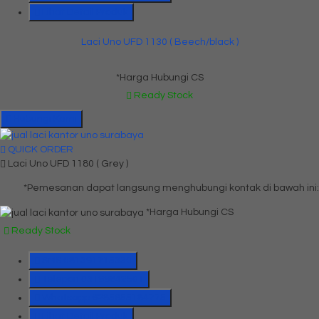
Lihat Detail Produk
Laci Uno UFD 1130 ( Beech/black )
*Harga Hubungi CS
Ready Stock
Hubungi Kami
QUICK ORDER
Laci Uno UFD 1180 ( Grey )
*Pemesanan dapat langsung menghubungi kontak di bawah ini:
*Harga Hubungi CS
Ready Stock
SMS
081391715330
Telepon
03199842501
Whatsapp
6285655184775
Lihat Detail Produk