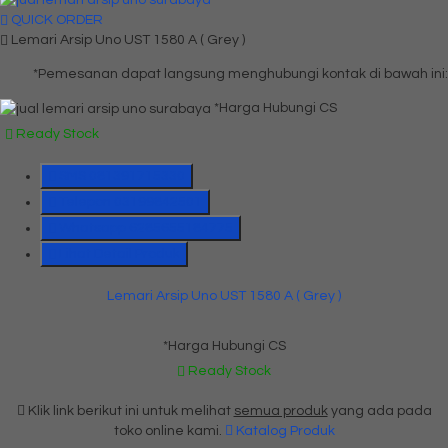
QUICK ORDER
Lemari Arsip Uno UST 1580 A ( Grey )
*Pemesanan dapat langsung menghubungi kontak di bawah ini:
*Harga Hubungi CS
Ready Stock
SMS
081391715330
Telepon
03199842501
Whatsapp
6285655184775
Lihat Detail Produk
Lemari Arsip Uno UST 1580 A ( Grey )
*Harga Hubungi CS
Ready Stock
Klik link berikut ini untuk melihat
semua produk
yang ada pada
toko online kami.
Katalog Produk