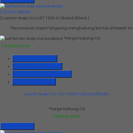
QUICK ORDER
Lemari Arsip Uno UST 1530 A ( Beech/Black )
*Pemesanan dapat langsung menghubungi kontak di bawah ini:
*Harga Hubungi CS
Ready Stock
SMS
081391715330
Telepon
03199842501
Whatsapp
6285655184775
Lihat Detail Produk
Lemari Arsip Uno UST 1530 A ( Beech/Black )
*Harga Hubungi CS
Ready Stock
Hubungi Kami