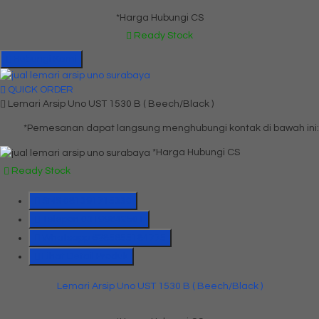
*Harga Hubungi CS
Ready Stock
Hubungi Kami
QUICK ORDER
Lemari Arsip Uno UST 1530 B ( Beech/Black )
*Pemesanan dapat langsung menghubungi kontak di bawah ini:
*Harga Hubungi CS
Ready Stock
SMS
081391715330
Telepon
03199842501
Whatsapp
6285655184775
Lihat Detail Produk
Lemari Arsip Uno UST 1530 B ( Beech/Black )