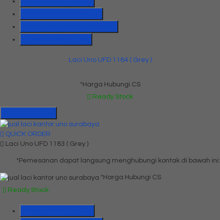
SMS
081391715330
Telepon
03199842501
Whatsapp
6285655184775
Lihat Detail Produk
Laci Uno UFD 1184 ( Grey )
*Harga Hubungi CS
Ready Stock
Hubungi Kami
QUICK ORDER
Laci Uno UFD 1183 ( Grey )
*Pemesanan dapat langsung menghubungi kontak di bawah ini:
*Harga Hubungi CS
Ready Stock
SMS
081391715330