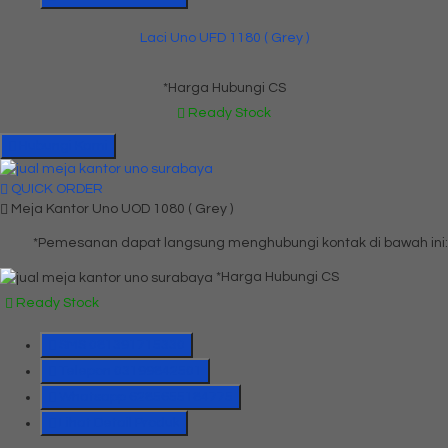
Laci Uno UFD 1180 ( Grey )
*Harga Hubungi CS
Ready Stock
Hubungi Kami
QUICK ORDER
Meja Kantor Uno UOD 1080 ( Grey )
*Pemesanan dapat langsung menghubungi kontak di bawah ini:
*Harga Hubungi CS
Ready Stock
SMS
081391715330
Telepon
03199842501
Whatsapp
6285655184775
Lihat Detail Produk