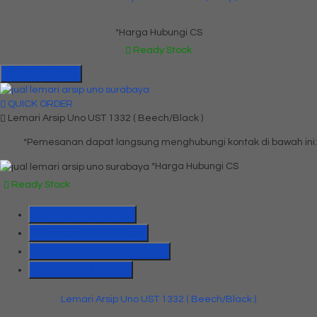
*Harga Hubungi CS
Ready Stock
Hubungi Kami
QUICK ORDER
Lemari Arsip Uno UST 1332 ( Beech/Black )
*Pemesanan dapat langsung menghubungi kontak di bawah ini:
*Harga Hubungi CS
Ready Stock
SMS
081391715330
Telepon
03199842501
Whatsapp
6285655184775
Lihat Detail Produk
Lemari Arsip Uno UST 1332 ( Beech/Black )