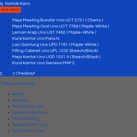
q
Kontak Kami
Hot Item!
Meja Meeting Bundar Uno UCT 2751 ( Cherry )
Meja Meeting Oval Uno UCT 7764 ( Maple-White )
Lemari Arsip Uno UST 7462 ( Maple-White )
Kursi kantor Uno Paris N
Laci Gantung Uno UFD 7161 ( Maple-White )
Filling Cabinet Uno UFL 1232 (Beech/Black)
Meja Kantor Uno UOD 1031 A ( Beech/Black )
Kursi kantor Uno Geneva MAP 2
Checkout
MENU NAVIGASI
Home
Katalog
Meja Kantor Uno
Lemari Arsip Besi
Meja Meeting
Partisi Kantor Uno
Kursi Kantor Uno