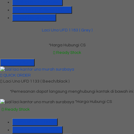
Telepon
03199842501
Whatsapp
6285655184775
Lihat Detail Produk
Laci Uno UFD 1183 ( Grey )
*Harga Hubungi CS
Ready Stock
Hubungi Kami
QUICK ORDER
Laci Uno UFD 1133 ( Beech/black )
*Pemesanan dapat langsung menghubungi kontak di bawah ini:
*Harga Hubungi CS
Ready Stock
SMS
081391715330
Telepon
03199842501