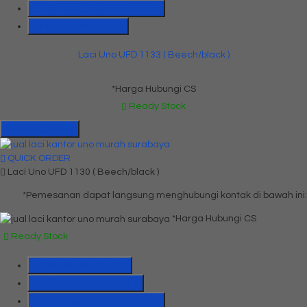
Whatsapp
6285655184775
Lihat Detail Produk
Laci Uno UFD 1133 ( Beech/black )
*Harga Hubungi CS
Ready Stock
Hubungi Kami
QUICK ORDER
Laci Uno UFD 1130 ( Beech/black )
*Pemesanan dapat langsung menghubungi kontak di bawah ini:
*Harga Hubungi CS
Ready Stock
SMS
081391715330
Telepon
03199842501
Whatsapp
6285655184775