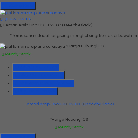
Hubungi Kami
QUICK ORDER
Lemari Arsip Uno UST 1530 C ( Beech/Black )
*Pemesanan dapat langsung menghubungi kontak di bawah ini:
*Harga Hubungi CS
Ready Stock
SMS
081391715330
Telepon
03199842501
Whatsapp
6285655184775
Lihat Detail Produk
Lemari Arsip Uno UST 1530 C ( Beech/Black )
*Harga Hubungi CS
Ready Stock
Hubungi Kami