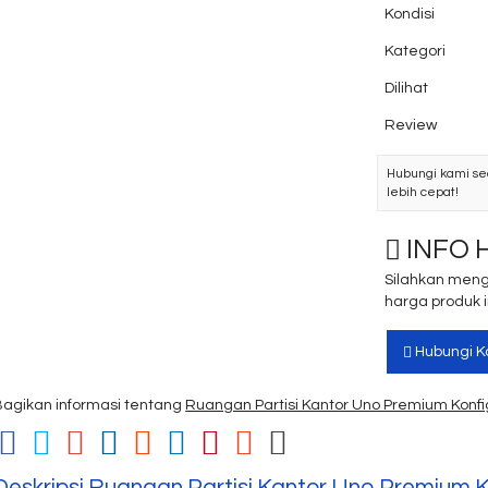
Kondisi
Kategori
Dilihat
Review
Hubungi kami se
lebih cepat!
INFO 
Silahkan meng
harga produk in
Hubungi K
Bagikan informasi tentang
Ruangan Partisi Kantor Uno Premium Konfi
Deskripsi
Ruangan Partisi Kantor Uno Premium Ko