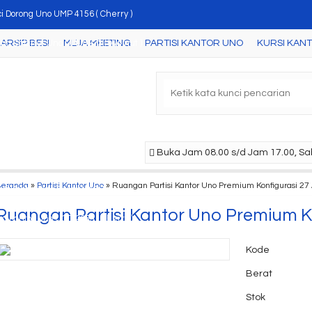
i Dorong Uno UMP 4156 ( Cherry )
ARSIP BESI
MEJA MEETING
PARTISI KANTOR UNO
KURSI KAN
ling Cabinet Uno UFL 8273 ( Walnut )
ari Arsip Uno UST 2562 A ( Maple )
ari Arsip Uno UST 1588 A ( Grey )
i Uno UFD 1133 ( Beech/black )
Buka Jam 08.00 s/d Jam 17.00, Sab
ari Arsip Uno UST 2362 A ( Maple )
Beranda
»
Partisi Kantor Uno
»
Ruangan Partisi Kantor Uno Premium Konfigurasi 27
rsi Kantor Uno Roma HAP 1
Ruangan Partisi Kantor Uno Premium Ko
a Kantor Uno UOD 2055 ( Cherry )
Kode
Berat
Stok