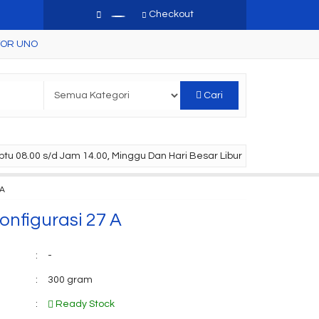
Checkout
TOR UNO
Cari
tu 08.00 s/d Jam 14.00, Minggu Dan Hari Besar Libur
 A
nfigurasi 27 A
:
-
:
300 gram
:
Ready Stock