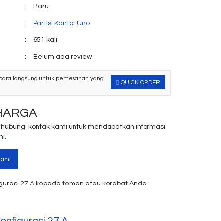
:
Baru
:
Partisi Kantor Uno
:
651 kali
:
Belum ada review
cara langsung untuk pemesanan yang
QUICK ORDER
HARGA
hubungi kontak kami untuk mendapatkan informasi
i.
ami
gurasi 27 A
kepada teman atau kerabat Anda.
nfigurasi 27 A