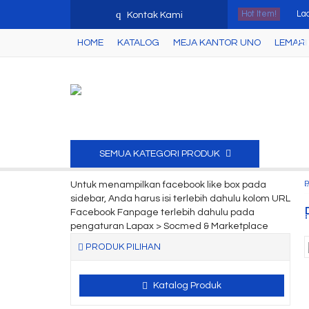
q
Hot Item!
Lac
Kontak Kami
HOME
KATALOG
MEJA KANTOR UNO
LEMARI 
Fil
Lem
Lem
Lac
SEMUA KATEGORI PRODUK
Lem
Untuk menampilkan facebook like box pada
Ku
sidebar, Anda harus isi terlebih dahulu kolom URL
Facebook Fanpage terlebih dahulu pada
Mej
pengaturan Lapax > Socmed & Marketplace
PRODUK PILIHAN
Katalog Produk