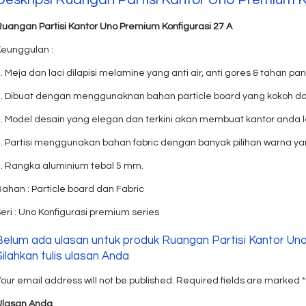
Ruangan Partisi Kantor Uno Premium Konfigurasi 27 A
Keunggulan :
. Meja dan laci dilapisi melamine yang anti air, anti gores & tahan pa
2. Dibuat dengan menggunaknan bahan particle board yang kokoh da
. Model desain yang elegan dan terkini akan membuat kantor anda le
4. Partisi menggunakan bahan fabric dengan banyak pilihan warna ya
5. Rangka aluminium tebal 5 mm.
ahan : Particle board dan Fabric
eri : Uno Konfigurasi premium series
Belum ada ulasan untuk produk Ruangan Partisi Kantor Uno
Silahkan tulis ulasan Anda
our email address will not be published.
Required fields are marked
*
Ulasan Anda