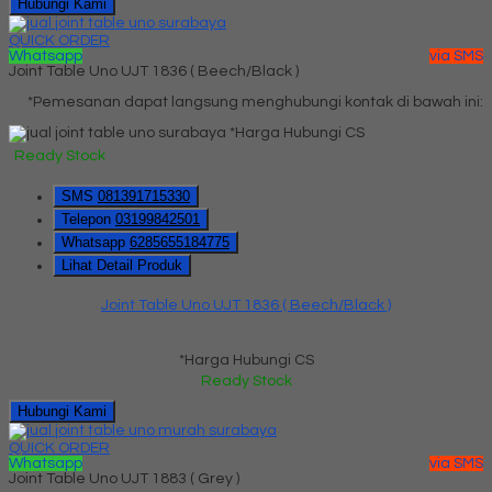
Hubungi Kami
QUICK ORDER
Whatsapp
via SMS
Joint Table Uno UJT 1836 ( Beech/Black )
*Pemesanan dapat langsung menghubungi kontak di bawah ini:
*Harga Hubungi CS
Ready Stock
SMS
081391715330
Telepon
03199842501
Whatsapp
6285655184775
Lihat Detail Produk
Joint Table Uno UJT 1836 ( Beech/Black )
*Harga Hubungi CS
Ready Stock
Hubungi Kami
QUICK ORDER
Whatsapp
via SMS
Joint Table Uno UJT 1883 ( Grey )