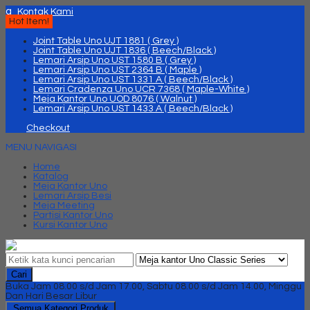
q
Kontak Kami
Hot Item!
Joint Table Uno UJT 1881 ( Grey )
Joint Table Uno UJT 1836 ( Beech/Black )
Lemari Arsip Uno UST 1580 B ( Grey )
Lemari Arsip Uno UST 2364 B ( Maple )
Lemari Arsip Uno UST 1331 A ( Beech/Black )
Lemari Cradenza Uno UCR 7368 ( Maple-White )
Meja Kantor Uno UOD 8076 ( Walnut )
Lemari Arsip Uno UST 1433 A ( Beech/Black )
Checkout
MENU NAVIGASI
Home
Katalog
Meja Kantor Uno
Lemari Arsip Besi
Meja Meeting
Partisi Kantor Uno
Kursi Kantor Uno
Cari
Buka Jam 08.00 s/d Jam 17.00, Sabtu 08.00 s/d Jam 14.00, Minggu
Dan Hari Besar Libur
Semua Kategori Produk