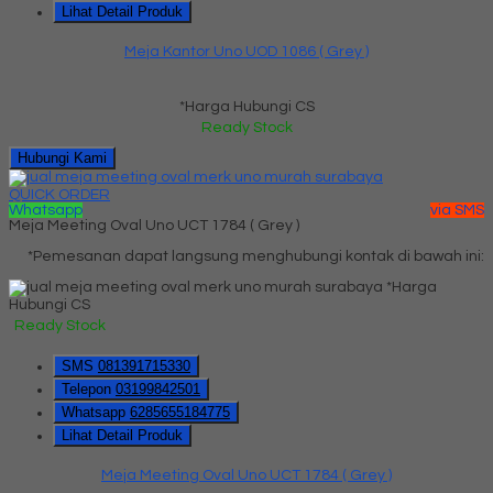
Lihat Detail Produk
Meja Kantor Uno UOD 1086 ( Grey )
*Harga Hubungi CS
Ready Stock
Hubungi Kami
QUICK ORDER
Whatsapp
via SMS
Meja Meeting Oval Uno UCT 1784 ( Grey )
*Pemesanan dapat langsung menghubungi kontak di bawah ini:
*Harga
Hubungi CS
Ready Stock
SMS
081391715330
Telepon
03199842501
Whatsapp
6285655184775
Lihat Detail Produk
Meja Meeting Oval Uno UCT 1784 ( Grey )