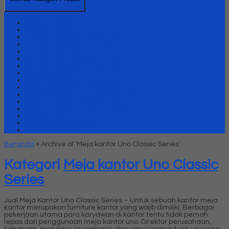
Kursi Kantor Uno
Lemari Arsip Besi
Lemari Arsip Uno Classic Series
Lemari Arsip Uno Gold Series
Lemari Arsip Uno Lavender Series
Lemari Arsip Uno Modern Series
Lemari Arsip uno Platinum Series
Meja Kantor Uno
Meja kantor Uno Classic Series
Meja Kantor Uno Gold Series
Meja Kantor Uno Lavender series
Meja Kantor Uno Modern Series
Meja Kantor Uno Platinum Series
Meja Meeting
Meja Resepsionis Uno
Partisi Kantor Uno
Beranda
»
Archive of 'Meja kantor Uno Classic Series'
Kategori
Meja kantor Uno Classic
Series
Jual Meja Kantor Uno Classic Series – Untuk sebuah kantor meja
kantor merupakan furniture kantor yang wajib dimiliki. Berbagai
pekerjaan utama para karyawan di kantor tentu tidak pernah
lepas dari penggunaan meja kantor uno. Direktur perusahaan,
karyawan, manager, resepsionis, dan yang lainnya tentu mereka