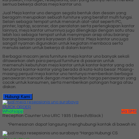
semua bekerja diatas meja kantor uno.
Jual Meja kantor uno dengan segala bentuk dan desain yang
beragam merupakan sebuah furniture yang bersifat multi fungsi.
Selain sebagai tempat untuk menaruh alat-alat seperti PC,
printer, laptop, scanner, dan peralatan serta perlengkapan kantor
lainnya, meja kantor umumnya juga dilengkapi dengan satu atau
lebih laci sebagai tempat untuk menyimpan arsip atau barang-
barang bawaan para karyawan di kantor. Meja kantor uno juga
sangat nyaman digunakan untuk kegiatan membaca serta
menulis selain untuk bekerja di dalam kantor.
Berbagai macam jenis furniture meja kantor uno banyak sekali
ditawarkan oleh para penjual furniture di pasaran untuk
memenuhi kebutuhan meja kantor untuk kantor-kantor yang ada
terutama kantor-kantor yang berada di kota-kota besar. Masing-
masing penjual meja kantor uno tentunya memberikan berbagai
penawaran menarik dengan memberikan harga penawaran yang
cocok untuk konsumen, serta memberikan potongan harga atau
diskon.
Hubungi Kami
QUICK ORDER
Whatsapp
via SMS
Reception Counter Uno URC 1935 ( Beech/Black )
*Pemesanan dapat langsung menghubungi kontak di bawah ini:
*Harga Hubungi CS