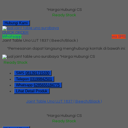
*Harga Hubungi CS
Ready Stock
Hubungi Kami
QUICK ORDER
Whatsapp
via SMS
Joint Table Uno UJT 1837 ( Beech/Black )
*Pemesanan dapat langsung menghubungi kontak di bawah ini:
*Harga Hubungi CS
Ready Stock
SMS
081391715330
Telepon
03199842501
Whatsapp
6285655184775
Lihat Detail Produk
Joint Table Uno UJT 1837 ( Beech/Black )
*Harga Hubungi CS
Ready Stock