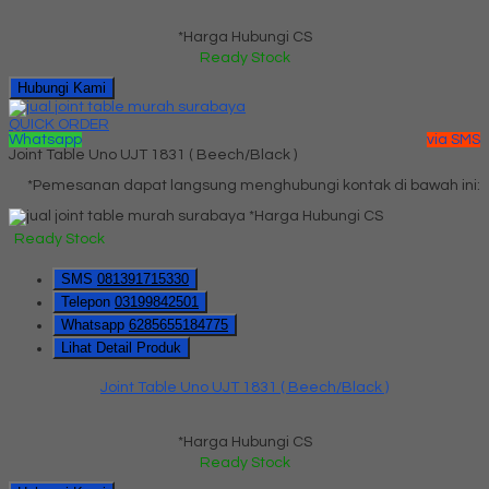
*Harga Hubungi CS
Ready Stock
Hubungi Kami
QUICK ORDER
Whatsapp
via SMS
Joint Table Uno UJT 1831 ( Beech/Black )
*Pemesanan dapat langsung menghubungi kontak di bawah ini:
*Harga Hubungi CS
Ready Stock
SMS
081391715330
Telepon
03199842501
Whatsapp
6285655184775
Lihat Detail Produk
Joint Table Uno UJT 1831 ( Beech/Black )
*Harga Hubungi CS
Ready Stock