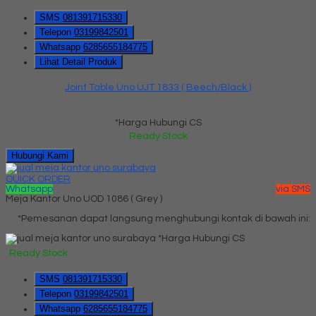
SMS
081391715330
Telepon
03199842501
Whatsapp
6285655184775
Lihat Detail Produk
Joint Table Uno UJT 1833 ( Beech/Black )
*Harga Hubungi CS
Ready Stock
Hubungi Kami
QUICK ORDER
Whatsapp
via SMS
Meja Kantor Uno UOD 1086 ( Grey )
*Pemesanan dapat langsung menghubungi kontak di bawah ini:
*Harga Hubungi CS
Ready Stock
SMS
081391715330
Telepon
03199842501
Whatsapp
6285655184775