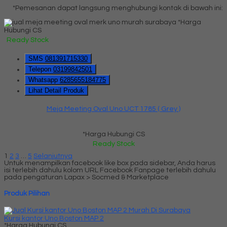
*Pemesanan dapat langsung menghubungi kontak di bawah ini:
*Harga
Hubungi CS
Ready Stock
SMS
081391715330
Telepon
03199842501
Whatsapp
6285655184775
Lihat Detail Produk
Meja Meeting Oval Uno UCT 1785 ( Grey )
*Harga Hubungi CS
Ready Stock
1
2
3
…
5
Selanjutnya
Untuk menampilkan facebook like box pada sidebar, Anda harus
isi terlebih dahulu kolom URL Facebook Fanpage terlebih dahulu
pada pengaturan Lapax > Socmed & Marketplace
Produk Pilihan
Kursi kantor Uno Boston MAP 2
*Harga Hubungi CS