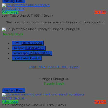
Hubungi Kami
QUICK ORDER
Whatsapp
via SMS
Joint Table Uno UJT 1881 ( Grey )
*Pemesanan dapat langsung menghubungi kontak di bawah ini:
*Harga Hubungi CS
Ready Stock
SMS
081391715330
Telepon
03199842501
Whatsapp
6285655184775
Lihat Detail Produk
Joint Table Uno UJT 1881 ( Grey )
*Harga Hubungi CS
Ready Stock
Hubungi Kami
QUICK ORDER
Whatsapp
via SMS
Meja Meeting Oval Uno UCT 1785 ( Grey )