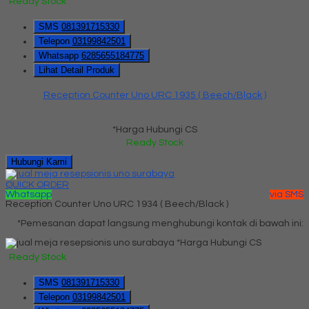
Ready Stock
SMS
081391715330
Telepon
03199842501
Whatsapp
6285655184775
Lihat Detail Produk
Reception Counter Uno URC 1935 ( Beech/Black )
*Harga Hubungi CS
Ready Stock
Hubungi Kami
QUICK ORDER
Whatsapp
via SMS
Reception Counter Uno URC 1934 ( Beech/Black )
*Pemesanan dapat langsung menghubungi kontak di bawah ini:
*Harga Hubungi CS
Ready Stock
SMS
081391715330
Telepon
03199842501