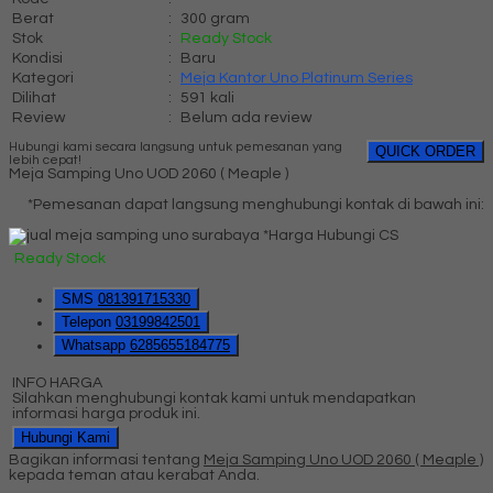
Berat
:
300 gram
Stok
:
Ready Stock
Kondisi
:
Baru
Kategori
:
Meja Kantor Uno Platinum Series
Dilihat
:
591 kali
Review
:
Belum ada review
Hubungi kami secara langsung untuk pemesanan yang
QUICK ORDER
lebih cepat!
Meja Samping Uno UOD 2060 ( Meaple )
*Pemesanan dapat langsung menghubungi kontak di bawah ini:
*Harga Hubungi CS
Ready Stock
SMS
081391715330
Telepon
03199842501
Whatsapp
6285655184775
INFO HARGA
Silahkan menghubungi kontak kami untuk mendapatkan
informasi harga produk ini.
Hubungi Kami
Bagikan informasi tentang
Meja Samping Uno UOD 2060 ( Meaple )
kepada teman atau kerabat Anda.