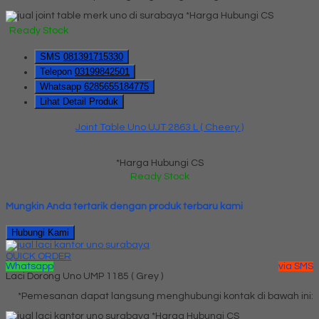
*Harga Hubungi CS
Ready Stock
SMS
081391715330
Telepon
03199842501
Whatsapp
6285655184775
Lihat Detail Produk
Joint Table Uno UJT 2863 L ( Cheery )
*Harga Hubungi CS
Ready Stock
Mungkin Anda tertarik dengan produk terbaru kami
Hubungi Kami
QUICK ORDER
Whatsapp
via SMS
Laci Dorong Uno UMP 1185 ( Grey )
*Pemesanan dapat langsung menghubungi kontak di bawah ini:
*Harga Hubungi CS