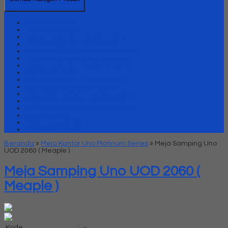
Kursi Kantor Uno
Lemari Arsip Besi
Lemari Arsip Uno Classic Series
Lemari Arsip Uno Gold Series
Lemari Arsip Uno Lavender Series
Lemari Arsip Uno Modern Series
Lemari Arsip uno Platinum Series
Meja Kantor Uno
Meja kantor Uno Classic Series
Meja Kantor Uno Gold Series
Meja Kantor Uno Lavender series
Meja Kantor Uno Modern Series
Meja Kantor Uno Platinum Series
Meja Meeting
Meja Resepsionis Uno
Partisi Kantor Uno
Beranda
»
Meja Kantor Uno Platinum Series
»
Meja Samping Uno
UOD 2060 ( Meaple )
Meja Samping Uno UOD 2060 (
Meaple )
Kode
:
-