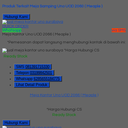
Produk Terkait Meja Samping Uno UOD 2060 ( Meaple )
Hubungi Kami
QUICK ORDER
Whatsapp
via SMS
Meja Kantor Uno UOD 2066 ( Meaple )
*Pemesanan dapat langsung menghubungi kontak di bawah ini:
*Harga Hubungi CS
Ready Stock
SMS
081391715330
Telepon
03199842501
Whatsapp
6285655184775
Lihat Detail Produk
Meja Kantor Uno UOD 2066 ( Meaple )
*Harga Hubungi CS
Ready Stock
Hubungi Kami