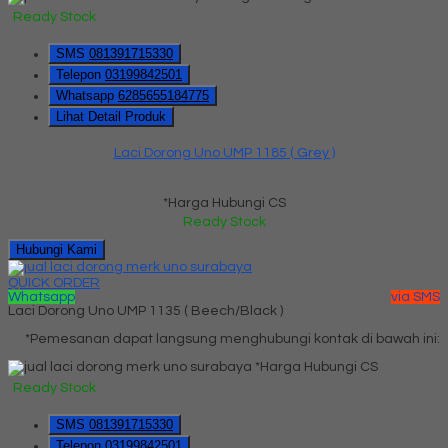
Ready Stock
SMS
081391715330
Telepon
03199842501
Whatsapp
6285655184775
Lihat Detail Produk
Laci Dorong Uno UMP 1185 ( Grey )
*Harga Hubungi CS
Ready Stock
Hubungi Kami
QUICK ORDER
Whatsapp
via SMS
Laci Dorong Uno UMP 1135 ( Beech/Black )
*Pemesanan dapat langsung menghubungi kontak di bawah ini:
*Harga Hubungi CS
Ready Stock
SMS
081391715330
Telepon
03199842501