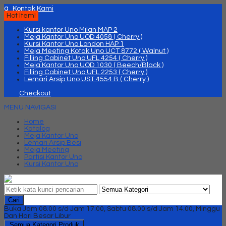
q
Kontak Kami
Hot Item!
Kursi kantor Uno Milan MAP 2
Meja Kantor Uno UOD 4058 ( Cherry )
Kursi Kantor Uno London HAP 1
Meja Meeting Kotak Uno UCT 8772 ( Walnut )
Filling Cabinet Uno UFL 4254 ( Cherry )
Meja Kantor Uno UOD 1030 ( Beech/Black )
Filling Cabinet Uno UFL 2253 ( Cherry )
Lemari Arsip Uno UST 4554 B ( Cherry )
Checkout
MENU NAVIGASI
Home
Katalog
Meja Kantor Uno
Lemari Arsip Besi
Meja Meeting
Partisi Kantor Uno
Kursi Kantor Uno
Cari
Buka Jam 08.00 s/d Jam 17.00, Sabtu 08.00 s/d Jam 14.00, Minggu
Dan Hari Besar Libur
Semua Kategori Produk