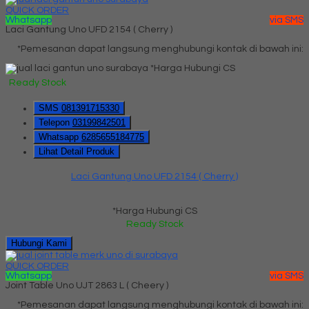
QUICK ORDER
Whatsapp
via SMS
Laci Gantung Uno UFD 2154 ( Cherry )
*Pemesanan dapat langsung menghubungi kontak di bawah ini:
*Harga Hubungi CS
Ready Stock
SMS
081391715330
Telepon
03199842501
Whatsapp
6285655184775
Lihat Detail Produk
Laci Gantung Uno UFD 2154 ( Cherry )
*Harga Hubungi CS
Ready Stock
Hubungi Kami
QUICK ORDER
Whatsapp
via SMS
Joint Table Uno UJT 2863 L ( Cheery )
*Pemesanan dapat langsung menghubungi kontak di bawah ini: