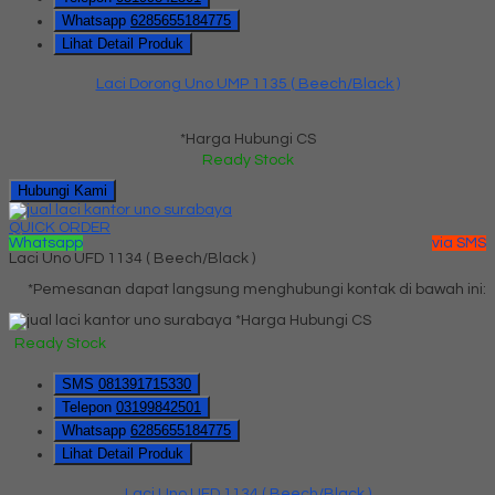
Whatsapp
6285655184775
Lihat Detail Produk
Laci Dorong Uno UMP 1135 ( Beech/Black )
*Harga Hubungi CS
Ready Stock
Hubungi Kami
QUICK ORDER
Whatsapp
via SMS
Laci Uno UFD 1134 ( Beech/Black )
*Pemesanan dapat langsung menghubungi kontak di bawah ini:
*Harga Hubungi CS
Ready Stock
SMS
081391715330
Telepon
03199842501
Whatsapp
6285655184775
Lihat Detail Produk
Laci Uno UFD 1134 ( Beech/Black )