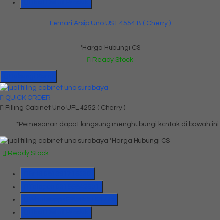
Lihat Detail Produk
Lemari Arsip Uno UST 4554 B ( Cherry )
*Harga Hubungi CS
Ready Stock
Hubungi Kami
QUICK ORDER
Filling Cabinet Uno UFL 4252 ( Cherry )
*Pemesanan dapat langsung menghubungi kontak di bawah ini:
*Harga Hubungi CS
Ready Stock
SMS
081391715330
Telepon
03199842501
Whatsapp
6285655184775
Lihat Detail Produk