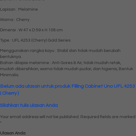
Lapisan : Melamine
Warna : Cherry
Dimensi : W 47 x D 59 x H 108 cm
Type : UFL 4253 (Cherry) Gold Series
Menggunakan rangka kayu : Stabil dan tidak mudah berubah
bentuknya.
Bahan dilapisi melamine : Anti Gores & Air, tidak mudah retak,
mudah dibersihkan, warna tidak mudah pudar, dan higienis, Bentuk
Minimalis.
Belum ada ulasan untuk produk Filling Cabinet Uno UFL 4253
( Cherry )
Silahkan tulis ulasan Anda
Your email address will not be published.
Required fields are marked
*
Ulasan Anda