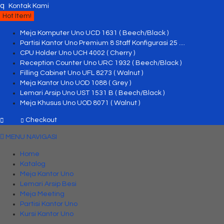
q
Kontak Kami
Hot Item!
Meja Komputer Uno UCD 1631 ( Beech/Black )
Partisi Kantor Uno Premium 8 Staff Konfigurasi 25 ....
CPU Holder Uno UCH 4002 ( Cherry )
Reception Counter Uno URC 1932 ( Beech/Black )
Filling Cabinet Uno UFL 8273 ( Walnut )
Meja Kantor Uno UOD 1088 ( Grey )
Lemari Arsip Uno UST 1531 B ( Beech/Black )
Meja Khusus Uno UOD 8071 ( Walnut )
Checkout
MENU NAVIGASI
Home
Katalog
Meja Kantor Uno
Lemari Arsip Besi
Meja Meeting
Partisi Kantor Uno
Kursi Kantor Uno