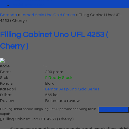
Partisi Kantor Uno
Beranda
»
Lemari Arsip Uno Gold Series
»
Filling Cabinet Uno UFL
4253 ( Cherry )
Filling Cabinet Uno UFL 4253 (
Cherry )
Kode
:
-
Berat
:
300 gram
Stok
:
Ready Stock
Kondisi
:
Baru
Kategori
:
Lemari Arsip Uno Gold Series
Dilihat
:
565 kali
Review
:
Belum ada review
Hubungi kami secara langsung untuk pemesanan yang lebih
QUICK ORDER
cepat!
Filling Cabinet Uno UFL 4253 ( Cherry )
*Pemesanan dapat langsung menghubungi kontak di bawah ini: