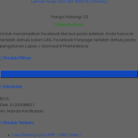
Lemari Arsip Uno UST 4454 B ( Cherry )
*Harga Hubungi CS
Ready Stock
Untuk menampilkan facebook like box pada sidebar, Anda harus isi
terlebih dahulu kolom URL Facebook Fanpage terlebih dahulu pada
pengaturan Lapax > Socmed & Marketplace
Produk Pilihan
Katalog Produk
Info Bank
BCA
Rek.
5120598831
An. Nanda Kartikasari
Produk Terbaru
Laci Dorong Uno UMP 1186 ( Grey )