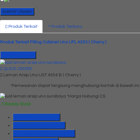
Produk Terkait
Produk Terbaru
Produk Terkait Filling Cabinet Uno UFL 4253 ( Cherry )
Hubungi Kami
QUICK ORDER
Lemari Arsip Uno UST 4554 B ( Cherry )
*Pemesanan dapat langsung menghubungi kontak di bawah ini:
*Harga Hubungi CS
Ready Stock
SMS
081391715330
Telepon
03199842501
Whatsapp
6285655184775