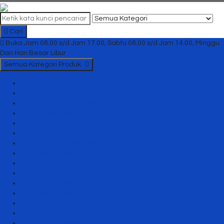
Cari
Buka Jam 08.00 s/d Jam 17.00, Sabtu 08.00 s/d Jam 14.00, Minggu
Dan Hari Besar Libur
Semua Kategori Produk
Kursi Kantor Uno
Lemari Arsip Besi
Lemari Arsip Uno Classic Series
Lemari Arsip Uno Gold Series
Lemari Arsip Uno Lavender Series
Lemari Arsip Uno Modern Series
Lemari Arsip uno Platinum Series
Meja Kantor Uno
Meja kantor Uno Classic Series
Meja Kantor Uno Gold Series
Meja Kantor Uno Lavender series
Meja Kantor Uno Modern Series
Meja Kantor Uno Platinum Series
Meja Meeting
Meja Resepsionis Uno