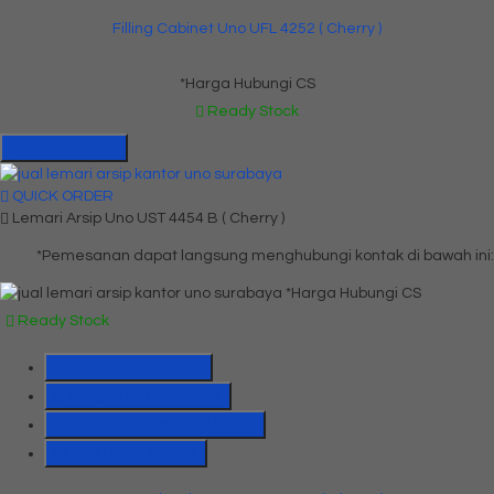
Filling Cabinet Uno UFL 4252 ( Cherry )
*Harga Hubungi CS
Ready Stock
Hubungi Kami
QUICK ORDER
Lemari Arsip Uno UST 4454 B ( Cherry )
*Pemesanan dapat langsung menghubungi kontak di bawah ini:
*Harga Hubungi CS
Ready Stock
SMS
081391715330
Telepon
03199842501
Whatsapp
6285655184775
Lihat Detail Produk