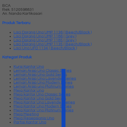
BCA
Rek.
5120598831
An. Nanda Kartikasari
Produk Terbaru
Laci Dorong Uno UMP 1136 ( Beech/Black )
Laci Dorong Uno UMP 1186 ( Grey )
Laci Dorong Uno UMP 1185 ( Grey )
Laci Dorong Uno UMP 1135 ( Beech/Black )
Laci Uno UFD 1134 ( Beech/Black )
Kategori Produk
Kursi Kantor Uno
Lemari Arsip Uno Classic Series
Lemari Arsip Uno Gold Series
Lemari Arsip Uno Lavender Series
Lemari Arsip Uno Modern Series
Lemari Arsip uno Platinum Series
Meja Kantor Uno
Meja kantor Uno Classic Series
Meja Kantor Uno Gold Series
Meja Kantor Uno Lavender series
Meja Kantor Uno Modern Series
Meja Kantor Uno Platinum Series
Meja Meeting
Meja Resepsionis Uno
Partisi Kantor Uno