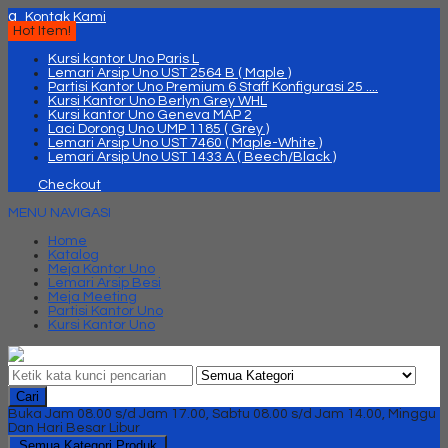
q
Kontak Kami
Hot Item!
Kursi kantor Uno Paris L
Lemari Arsip Uno UST 2564 B ( Maple )
Partisi Kantor Uno Premium 6 Staff Konfigurasi 25 ....
Kursi Kantor Uno Berlyn Grey WHL
Kursi kantor Uno Geneva MAP 2
Laci Dorong Uno UMP 1185 ( Grey )
Lemari Arsip Uno UST 7460 ( Maple-White )
Lemari Arsip Uno UST 1433 A ( Beech/Black )
Checkout
MENU NAVIGASI
Home
Katalog
Meja Kantor Uno
Lemari Arsip Besi
Meja Meeting
Partisi Kantor Uno
Kursi Kantor Uno
Cari
Buka Jam 08.00 s/d Jam 17.00, Sabtu 08.00 s/d Jam 14.00, Minggu
Dan Hari Besar Libur
Semua Kategori Produk