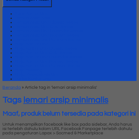
Kursi Kantor Uno
Lemari Arsip Besi
Lemari Arsip Uno Classic Series
Lemari Arsip Uno Gold Series
Lemari Arsip Uno Lavender Series
Lemari Arsip Uno Modern Series
Lemari Arsip uno Platinum Series
Meja Kantor Uno
Meja kantor Uno Classic Series
Meja Kantor Uno Gold Series
Meja Kantor Uno Lavender series
Meja Kantor Uno Modern Series
Meja Kantor Uno Platinum Series
Meja Meeting
Meja Resepsionis Uno
Partisi Kantor Uno
Beranda
»
Article tag in 'lemari arsip minimalis'
Tags
lemari arsip minimalis
Maaf, produk belum tersedia pada kategori ini
Untuk menampilkan facebook like box pada sidebar, Anda harus
isi terlebih dahulu kolom URL Facebook Fanpage terlebih dahulu
pada pengaturan Lapax > Socmed & Marketplace