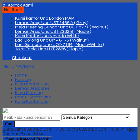
q
Kontak Kami
Hot Item!
Kursi kantor Uno London MAP 1
Lemari Arsip Uno UST 1486 A ( Grey )
Meja Meeting Bundar Uno UCT 8771 ( Walnut )
Lemari Arsip Uno UST 2362 B ( Maple )
Kursi Kantor Uno Nevada WHite
Laci Dorong Uno UMP 8175 ( Walnut )
Laci Gantung Uno UOD 7164 ( Maple-White )
Joint Table Uno UJT 2866 ( Maple )
Checkout
MENU NAVIGASI
Home
Katalog
Meja Kantor Uno
Lemari Arsip Besi
Meja Meeting
Partisi Kantor Uno
Kursi Kantor Uno
Cari
Buka Jam 08.00 s/d Jam 17.00, Sabtu 08.00 s/d Jam 14.00, Minggu
Dan Hari Besar Libur
Semua Kategori Produk