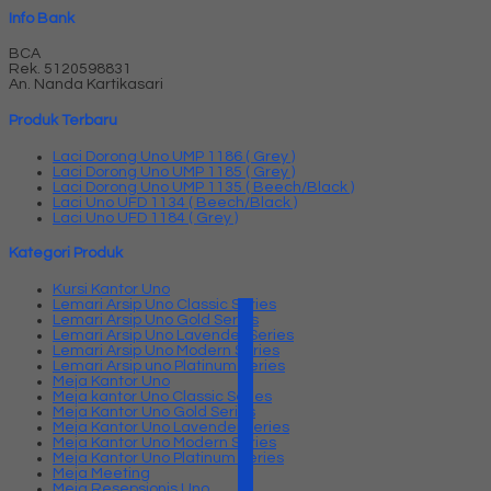
Info Bank
BCA
Rek.
5120598831
An. Nanda Kartikasari
Produk Terbaru
Laci Dorong Uno UMP 1186 ( Grey )
Laci Dorong Uno UMP 1185 ( Grey )
Laci Dorong Uno UMP 1135 ( Beech/Black )
Laci Uno UFD 1134 ( Beech/Black )
Laci Uno UFD 1184 ( Grey )
Kategori Produk
Kursi Kantor Uno
Lemari Arsip Uno Classic Series
Lemari Arsip Uno Gold Series
Lemari Arsip Uno Lavender Series
Lemari Arsip Uno Modern Series
Lemari Arsip uno Platinum Series
Meja Kantor Uno
Meja kantor Uno Classic Series
Meja Kantor Uno Gold Series
Meja Kantor Uno Lavender series
Meja Kantor Uno Modern Series
Meja Kantor Uno Platinum Series
Meja Meeting
Meja Resepsionis Uno