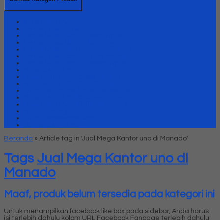
Kursi Kantor Uno
Lemari Arsip Besi
Lemari Arsip Uno Classic Series
Lemari Arsip Uno Gold Series
Lemari Arsip Uno Lavender Series
Lemari Arsip Uno Modern Series
Lemari Arsip uno Platinum Series
Meja Kantor Uno
Meja kantor Uno Classic Series
Meja Kantor Uno Gold Series
Meja Kantor Uno Lavender series
Meja Kantor Uno Modern Series
Meja Kantor Uno Platinum Series
Meja Meeting
Meja Resepsionis Uno
Partisi Kantor Uno
Beranda
»
Article tag in 'Jual Mega Kantor uno di Manado'
Tags
Jual Mega Kantor uno di
Manado
Maaf, produk belum tersedia pada kategori ini
Untuk menampilkan facebook like box pada sidebar, Anda harus
isi terlebih dahulu kolom URL Facebook Fanpage terlebih dahulu