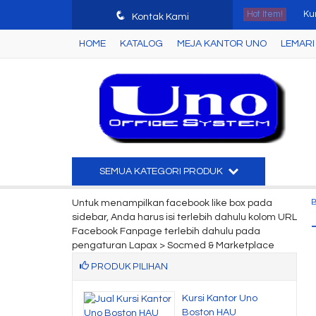
q
Hot Item!
Ku
Kontak Kami
HOME
KATALOG
MEJA KANTOR UNO
LEMARI 
Me
Mej
La
Lem
Me
SEMUA KATEGORI PRODUK
Joi
Untuk menampilkan facebook like box pada
sidebar, Anda harus isi terlebih dahulu kolom URL
Lem
Facebook Fanpage terlebih dahulu pada
pengaturan Lapax > Socmed & Marketplace
PRODUK PILIHAN
Dorong Uno UMP
Kursi Kantor Uno
 Che....
Boston HAU