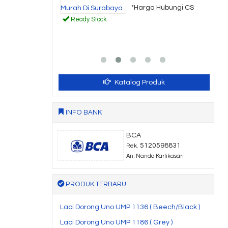
a Hubungi CS
*Harga Hubungi CS
Ready Stock
Katalog Produk
INFO BANK
BCA
5120598831
Rek.
An. Nanda Kartikasari
PRODUK TERBARU
Laci Dorong Uno UMP 1136 ( Beech/Black )
Laci Dorong Uno UMP 1186 ( Grey )