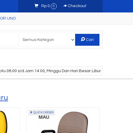
Rp 0
Checkout
0
TOR UNO
Cari
tu 08.00 s/d Jam 14.00, Minggu Dan Hari Besar Libur
aru
QUICK ORDER
 Arsip Uno UST
Meja Komputer Uno
 ....
UCD 1681 ( G....