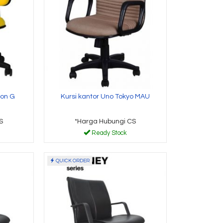
 Hubungi CS
*Harga Hubungi CS
y Stock
Ready Stock
don G
Kursi kantor Uno Tokyo MAU
S
*Harga Hubungi CS
Ready Stock
QUICK ORDER