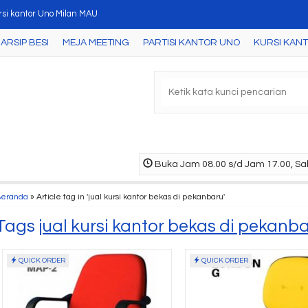
rsi kantor Uno Milan MAU
ARSIP BESI
MEJA MEETING
PARTISI KANTOR UNO
KURSI KAN
ja Meeting Kotak Uno UCT 7762 ( Maple-White )
a Meeting Oval Uno UCT 2754 ( Cherry )
ci Gantung Uno UOD 7163 ( Maple-White )
ari Arsip Uno UST 4354 B ( Cherry )
ja Meeting Oval Uno UCT 1735 ( Beech/Black )
Buka Jam 08.00 s/d Jam 17.00, Sab
nt Table Uno UJT 2863 L ( Cheery )
Beranda
»
Article tag in 'jual kursi kantor bekas di pekanbaru'
ari Arsip Uno UST 2562 A ( Maple )
Tags
jual kursi kantor bekas di pekanb
QUICK ORDER
QUICK ORDER
Meja Resepsionis Uno
Lemari
URS 2011
1530 C (