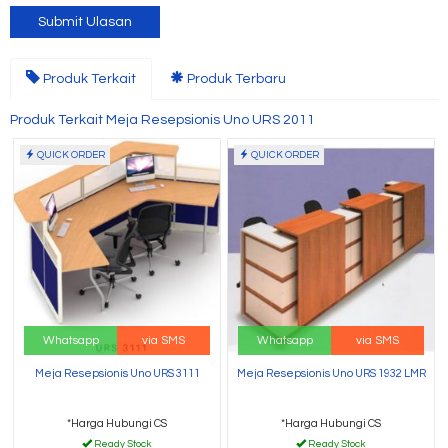
Produk Terkait
Produk Terbaru
Produk Terkait Meja Resepsionis Uno URS 2011
QUICK ORDER
QUICK ORDER
Whatsapp
via SMS
Whatsapp
via SMS
Meja Resepsionis Uno URS 3111
Meja Resepsionis Uno URS 1932 LMR
*Harga Hubungi CS
*Harga Hubungi CS
Ready Stock
Ready Stock