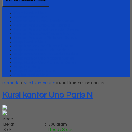
Kursi Kantor Uno
Lemari Arsip Besi
Lemari Arsip Uno Classic Series
Lemari Arsip Uno Gold Series
Lemari Arsip Uno Lavender Series
Lemari Arsip Uno Modern Series
Lemari Arsip uno Platinum Series
Meja Kantor Uno
Meja kantor Uno Classic Series
Meja Kantor Uno Gold Series
Meja Kantor Uno Lavender series
Meja Kantor Uno Modern Series
Meja Kantor Uno Platinum Series
Meja Meeting
Meja Resepsionis Uno
Partisi Kantor Uno
Beranda
»
Kursi Kantor Uno
»
Kursi kantor Uno Paris N
Kursi kantor Uno Paris N
Kode
:
-
Berat
:
300 gram
Stok
:
Ready Stock