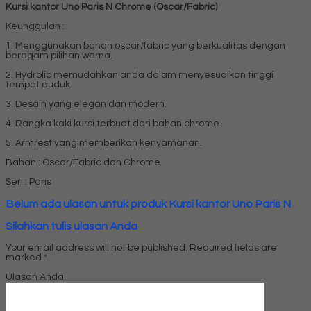
Kursi kantor Uno Paris N Chrome (Oscar/Fabric)
Keunggulan :
1. Menggunakan bahan oscar/fabric yang berkualitas dengan
beragam pilihan warna.
2. Hydrolic memudahkan anda dalam menyesuaikan tinggi
tempat duduk.
3. Desain yang elegan dan modern.
4. Rangka kaki kursi terbuat dari bahan chrome.
5. Armrest yang memberikan kenyamanan.
Bahan : Oscar/Fabric dan Chrome
Seri : Paris
Belum ada ulasan untuk produk Kursi kantor Uno Paris N
Silahkan tulis ulasan Anda
Your email address will not be published.
Required fields are
marked
*
Ulasan Anda