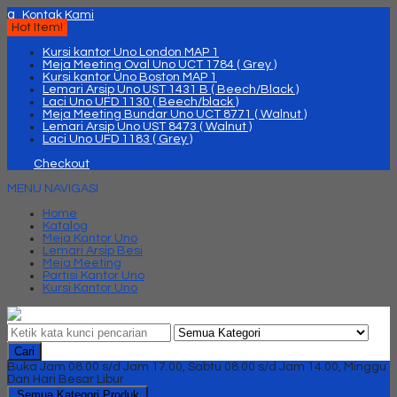
q
Kontak Kami
Hot Item!
Kursi kantor Uno London MAP 1
Meja Meeting Oval Uno UCT 1784 ( Grey )
Kursi kantor Uno Boston MAP 1
Lemari Arsip Uno UST 1431 B ( Beech/Black )
Laci Uno UFD 1130 ( Beech/black )
Meja Meeting Bundar Uno UCT 8771 ( Walnut )
Lemari Arsip Uno UST 8473 ( Walnut )
Laci Uno UFD 1183 ( Grey )
Checkout
MENU NAVIGASI
Home
Katalog
Meja Kantor Uno
Lemari Arsip Besi
Meja Meeting
Partisi Kantor Uno
Kursi Kantor Uno
Cari
Buka Jam 08.00 s/d Jam 17.00, Sabtu 08.00 s/d Jam 14.00, Minggu
Dan Hari Besar Libur
Semua Kategori Produk