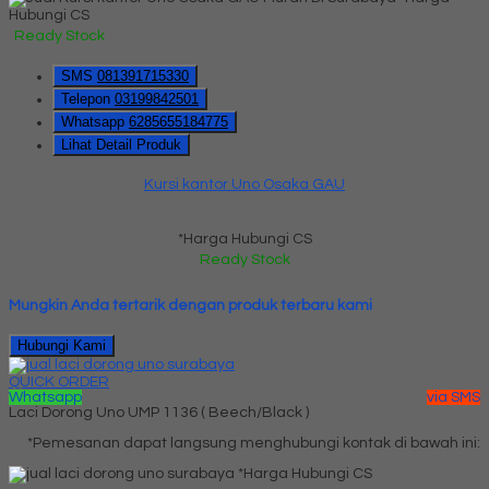
Hubungi CS
Ready Stock
SMS
081391715330
Telepon
03199842501
Whatsapp
6285655184775
Lihat Detail Produk
Kursi kantor Uno Osaka GAU
*Harga Hubungi CS
Ready Stock
Mungkin Anda tertarik dengan produk terbaru kami
Hubungi Kami
QUICK ORDER
Whatsapp
via SMS
Laci Dorong Uno UMP 1136 ( Beech/Black )
*Pemesanan dapat langsung menghubungi kontak di bawah ini:
*Harga Hubungi CS