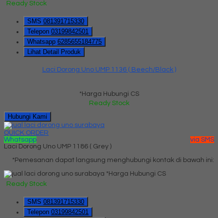
Ready Stock
SMS
081391715330
Telepon
03199842501
Whatsapp
6285655184775
Lihat Detail Produk
Laci Dorong Uno UMP 1136 ( Beech/Black )
*Harga Hubungi CS
Ready Stock
Hubungi Kami
QUICK ORDER
Whatsapp
via SMS
Laci Dorong Uno UMP 1186 ( Grey )
*Pemesanan dapat langsung menghubungi kontak di bawah ini:
*Harga Hubungi CS
Ready Stock
SMS
081391715330
Telepon
03199842501