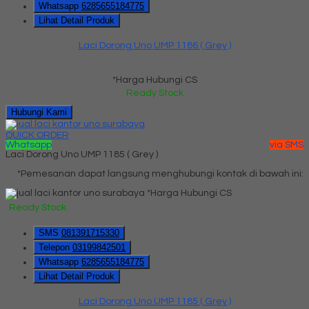
Whatsapp
6285655184775
Lihat Detail Produk
Laci Dorong Uno UMP 1186 ( Grey )
*Harga Hubungi CS
Ready Stock
Hubungi Kami
QUICK ORDER
Whatsapp
via SMS
Laci Dorong Uno UMP 1185 ( Grey )
*Pemesanan dapat langsung menghubungi kontak di bawah ini:
*Harga Hubungi CS
Ready Stock
SMS
081391715330
Telepon
03199842501
Whatsapp
6285655184775
Lihat Detail Produk
Laci Dorong Uno UMP 1185 ( Grey )