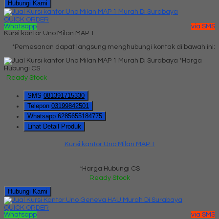
Hubungi Kami
QUICK ORDER
Whatsapp
via SMS
Kursi kantor Uno Milan MAP 1
*Pemesanan dapat langsung menghubungi kontak di bawah ini:
*Harga
Hubungi CS
Ready Stock
SMS
081391715330
Telepon
03199842501
Whatsapp
6285655184775
Lihat Detail Produk
Kursi kantor Uno Milan MAP 1
*Harga Hubungi CS
Ready Stock
Hubungi Kami
QUICK ORDER
Whatsapp
via SMS