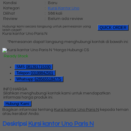
Kondisi
:
Baru
Kategori
:
Kursi Kantor Uno
Dilihat
:
586 kali
Review
:
Belum ada review
Hubungi kami secara langsung untuk pemesanan yang
QUICK ORDER
lebih cepat!
Kursi kantor Uno Paris N
*Pemesanan dapat langsung menghubungi kontak di bawah ini:
*Harga Hubungi CS
Ready Stock
SMS
081391715330
Telepon
03199842501
Whatsapp
6285655184775
INFO HARGA
Silahkan menghubungi kontak kami untuk mendapatkan
informasi harga produk ini.
Hubungi Kami
Bagikan informasi tentang
Kursi kantor Uno Paris N
kepada teman
atau kerabat Anda.
Deskripsi
Kursi kantor Uno Paris N