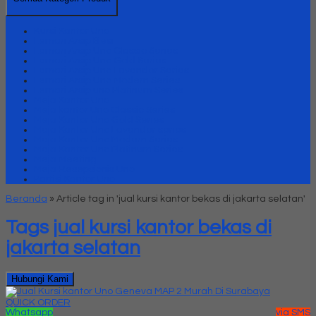
Kursi Kantor Uno
Lemari Arsip Besi
Lemari Arsip Uno Classic Series
Lemari Arsip Uno Gold Series
Lemari Arsip Uno Lavender Series
Lemari Arsip Uno Modern Series
Lemari Arsip uno Platinum Series
Meja Kantor Uno
Meja kantor Uno Classic Series
Meja Kantor Uno Gold Series
Meja Kantor Uno Lavender series
Meja Kantor Uno Modern Series
Meja Kantor Uno Platinum Series
Meja Meeting
Meja Resepsionis Uno
Partisi Kantor Uno
Beranda
»
Article tag in 'jual kursi kantor bekas di jakarta selatan'
Tags
jual kursi kantor bekas di
jakarta selatan
Hubungi Kami
QUICK ORDER
Whatsapp
via SMS