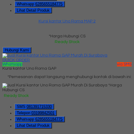
Whatsapp
6285655184775
Lihat Detail Produk
Kursi kantor Uno Roma MAP 2
*Harga Hubungi CS
Ready Stock
Hubungi Kami
QUICK ORDER
Whatsapp
via SMS
Kursi kantor Uno Roma GAP
*Pemesanan dapat langsung menghubungi kontak di bawah ini:
*Harga
Hubungi CS
Ready Stock
SMS
081391715330
Telepon
03199842501
Whatsapp
6285655184775
Lihat Detail Produk