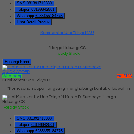
SMS
081391715330
Telepon
03199842501
Whatsapp
6285655184775
Lihat Detail Produk
Kursi kantor Uno Tokyo MAU
*Harga Hubungi CS
Ready Stock
Hubungi Kami
QUICK ORDER
Whatsapp
via SMS
Kursi kantor Uno Tokyo M
*Pemesanan dapat langsung menghubungi kontak di bawah ini:
*Harga
Hubungi CS
Ready Stock
SMS
081391715330
Telepon
03199842501
Whatsapp
6285655184775