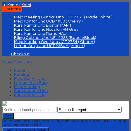
q
Kontak Kami
Hot Item!
Meja Meeting Bundar Uno UCT 7761 ( Maple-White )
Meja Kantor Uno UOD 4058 ( Cherry )
Kursi kantor Uno Boston MAP 1
Kursi Kantor Uno Houston HR Grey
Kursi kantor Uno Roma HAU
Filling Cabinet Uno UFL 1233 (Beech/Black)
Meja Meeting Oval Uno UCT 2754 ( Cherry )
Lemari Arsip Uno UST 2364 A ( Maple )
Checkout
MENU NAVIGASI
Home
Katalog
Meja Kantor Uno
Lemari Arsip Besi
Meja Meeting
Partisi Kantor Uno
Kursi Kantor Uno
Cari
Buka Jam 08.00 s/d Jam 17.00, Sabtu 08.00 s/d Jam 14.00, Minggu
Dan Hari Besar Libur
Semua Kategori Produk