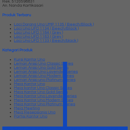
Rek.
5120598831
An. Nanda Kartikasari
Produk Terbaru
Laci Dorong Uno UMP 1135 ( Beech/Black )
Laci Uno UFD 1134 ( Beech/Black )
Laci Uno UFD 1184 ( Grey )
Laci Uno UFD 1183 ( Grey )
Laci Uno UFD 1133 ( Beech/black )
Kategori Produk
Kursi Kantor Uno
Lemari Arsip Uno Classic Series
Lemari Arsip Uno Gold Series
Lemari Arsip Uno Lavender Series
Lemari Arsip Uno Modern Series
Lemari Arsip uno Platinum Series
Meja Kantor Uno
Meja kantor Uno Classic Series
Meja Kantor Uno Gold Series
Meja Kantor Uno Lavender series
Meja Kantor Uno Modern Series
Meja Kantor Uno Platinum Series
Meja Meeting
Meja Resepsionis Uno
Partisi Kantor Uno
Meja Kantor Uno Surabaya - Toko Jual Meja Kantor Uno Murah