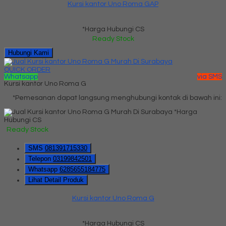
Kursi kantor Uno Roma GAP
*Harga Hubungi CS
Ready Stock
Hubungi Kami
QUICK ORDER
Whatsapp
via SMS
Kursi kantor Uno Roma G
*Pemesanan dapat langsung menghubungi kontak di bawah ini:
*Harga
Hubungi CS
Ready Stock
SMS
081391715330
Telepon
03199842501
Whatsapp
6285655184775
Lihat Detail Produk
Kursi kantor Uno Roma G
*Harga Hubungi CS