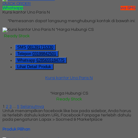
QUICK ORDER
Whatsapp
via SMS
Kursi kantor Uno Paris N
*Pemesanan dapat langsung menghubungi kontak di bawah ini:
*Harga Hubungi CS
Ready Stock
SMS
081391715330
Telepon
03199842501
Whatsapp
6285655184775
Lihat Detail Produk
Kursi kantor Uno Paris N
*Harga Hubungi CS
Ready Stock
1
2
3
…
5
Selanjutnya
Untuk menampilkan facebook like box pada sidebar, Anda harus
isi terlebih dahulu kolom URL Facebook Fanpage terlebih dahulu
pada pengaturan Lapax > Socmed & Marketplace
Produk Pilihan