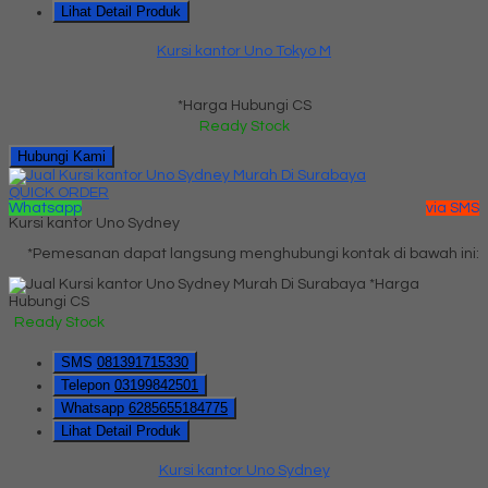
Lihat Detail Produk
Kursi kantor Uno Tokyo M
*Harga Hubungi CS
Ready Stock
Hubungi Kami
QUICK ORDER
Whatsapp
via SMS
Kursi kantor Uno Sydney
*Pemesanan dapat langsung menghubungi kontak di bawah ini:
*Harga
Hubungi CS
Ready Stock
SMS
081391715330
Telepon
03199842501
Whatsapp
6285655184775
Lihat Detail Produk
Kursi kantor Uno Sydney