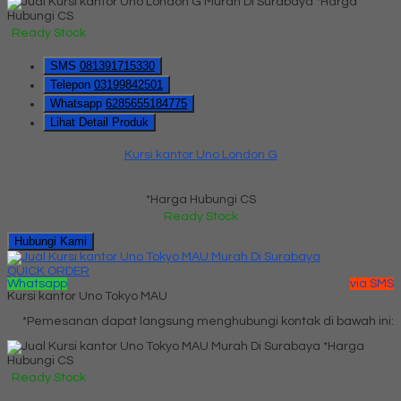
*Harga
Hubungi CS
Ready Stock
SMS
081391715330
Telepon
03199842501
Whatsapp
6285655184775
Lihat Detail Produk
Kursi kantor Uno London G
*Harga Hubungi CS
Ready Stock
Hubungi Kami
QUICK ORDER
Whatsapp
via SMS
Kursi kantor Uno Tokyo MAU
*Pemesanan dapat langsung menghubungi kontak di bawah ini:
*Harga
Hubungi CS
Ready Stock