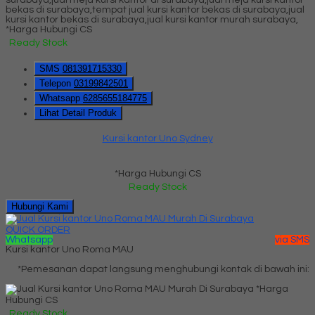
*Harga Hubungi CS
Ready Stock
SMS
081391715330
Telepon
03199842501
Whatsapp
6285655184775
Lihat Detail Produk
Kursi kantor Uno Sydney
*Harga Hubungi CS
Ready Stock
Hubungi Kami
QUICK ORDER
Whatsapp
via SMS
Kursi kantor Uno Roma MAU
*Pemesanan dapat langsung menghubungi kontak di bawah ini:
*Harga
Hubungi CS
Ready Stock