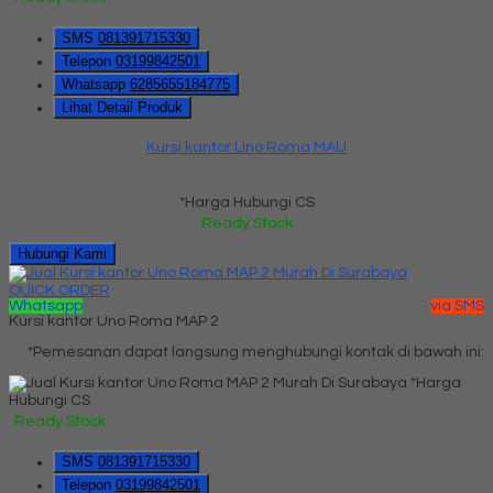
SMS
081391715330
Telepon
03199842501
Whatsapp
6285655184775
Lihat Detail Produk
Kursi kantor Uno Roma MAU
*Harga Hubungi CS
Ready Stock
Hubungi Kami
QUICK ORDER
Whatsapp
via SMS
Kursi kantor Uno Roma MAP 2
*Pemesanan dapat langsung menghubungi kontak di bawah ini:
*Harga
Hubungi CS
Ready Stock
SMS
081391715330
Telepon
03199842501