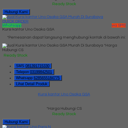
Ready Stock
Hubungi Kami
QUICK ORDER
Whatsapp
via SMS
Kursi kantor Uno Osaka GSA
*Pemesanan dapat langsung menghubungi kontak di bawah ini:
*Harga
Hubungi CS
Ready Stock
SMS
081391715330
Telepon
03199842501
Whatsapp
6285655184775
Lihat Detail Produk
Kursi kantor Uno Osaka GSA
*Harga Hubungi CS
Ready Stock
Hubungi Kami