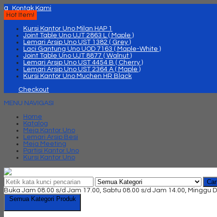
q
Kontak Kami
Hot Item!
Kursi Kantor Uno Milan HAP 1
Joint Table Uno UJT 2863 L ( Maple )
Lemari Arsip Uno UST 1382 ( Grey )
Laci Gantung Uno UOD 7163 ( Maple-White )
Joint Table Uno UJT 8877 ( Walnut )
Lemari Arsip Uno UST 4454 B ( Cherry )
Lemari Arsip Uno UST 2364 A ( Maple )
Kursi Kantor Uno Muchen HR Black
Checkout
MENU NAVIGASI
Home
Katalog
Meja Kantor Uno
Lemari Arsip Besi
Meja Meeting
Partisi Kantor Uno
Kursi Kantor Uno
Car
Buka Jam 08.00 s/d Jam 17.00, Sabtu 08.00 s/d Jam 14.00, Minggu D
Semua Kategori Produk