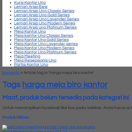
Kursi Kantor Uno
Lemari Arsip Besi
Lemari Arsip Uno Classic Series
Lemari Arsip Uno Gold Series
Lemari Arsip Uno Lavender Series
Lemari Arsip Uno Modern Series
Lemari Arsip uno Platinum Series
Meja Kantor Uno
Meja kantor Uno Classic Series
Meja Kantor Uno Gold Series
Meja Kantor Uno Lavender series
Meja Kantor Uno Modern Series
Meja Kantor Uno Platinum Series
Meja Meeting
Meja Resepsionis Uno
Partisi Kantor Uno
Beranda
»
Article tag in 'harga meja biro kantor'
Tags
harga meja biro kantor
Maaf, produk belum tersedia pada kategori ini
Untuk menampilkan facebook like box pada sidebar, Anda harus is
Produk Pilihan
Meja Meeting Bundar Uno UCT 27....