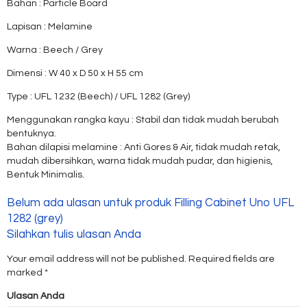
Bahan : Particle Board
Lapisan : Melamine
Warna : Beech / Grey
Dimensi : W 40 x D 50 x H 55 cm
Type : UFL 1232 (Beech) / UFL 1282 (Grey)
Menggunakan rangka kayu : Stabil dan tidak mudah berubah
bentuknya.
Bahan dilapisi melamine : Anti Gores & Air, tidak mudah retak,
mudah dibersihkan, warna tidak mudah pudar, dan higienis,
Bentuk Minimalis.
Belum ada ulasan untuk produk Filling Cabinet Uno UFL
1282 (grey)
Silahkan tulis ulasan Anda
Your email address will not be published.
Required fields are
marked
*
Ulasan Anda