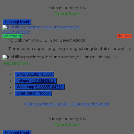
*Harga Hubungi CS
Ready Stock
Hubungi Kami
QUICK ORDER
Whatsapp
via SMS
Filling Cabinet Uno UFL 1234 (Beech/Black)
*Pemesanan dapat langsung menghubungi kontak di bawah ini:
*Harga Hubungi CS
Ready Stock
SMS
081391715330
Telepon
03199842501
Whatsapp
6285655184775
Lihat Detail Produk
Filling Cabinet Uno UFL 1234 (Beech/Black)
*Harga Hubungi CS
Ready Stock
Hubungi Kami