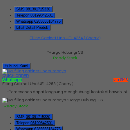
SMS
081391715330
Telepon
03199842501
Whatsapp
6285655184775
Lihat Detail Produk
Filling Cabinet Uno UFL 4254 ( Cherry )
*Harga Hubungi CS
Ready Stock
Hubungi Kami
QUICK ORDER
Whatsapp
via SMS
Filling Cabinet Uno UFL 4253 ( Cherry )
*Pemesanan dapat langsung menghubungi kontak di bawah ini:
*Harga Hubungi CS
Ready Stock
SMS
081391715330
Telepon
03199842501
Whatsapp
6285655184775