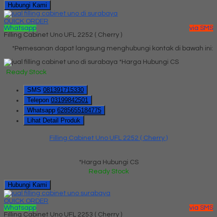
Hubungi Kami
QUICK ORDER
Whatsapp
via SMS
Filling Cabinet Uno UFL 2252 ( Cherry )
*Pemesanan dapat langsung menghubungi kontak di bawah ini:
*Harga Hubungi CS
Ready Stock
SMS
081391715330
Telepon
03199842501
Whatsapp
6285655184775
Lihat Detail Produk
Filling Cabinet Uno UFL 2252 ( Cherry )
*Harga Hubungi CS
Ready Stock
Hubungi Kami
QUICK ORDER
Whatsapp
via SMS
Filling Cabinet Uno UFL 2253 ( Cherry )