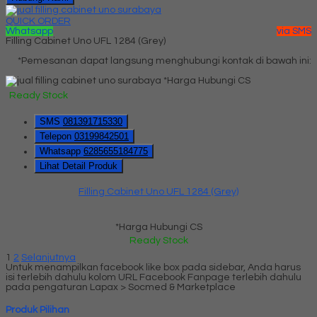
QUICK ORDER
Whatsapp
via SMS
Filling Cabinet Uno UFL 1284 (Grey)
*Pemesanan dapat langsung menghubungi kontak di bawah ini:
*Harga Hubungi CS
Ready Stock
SMS
081391715330
Telepon
03199842501
Whatsapp
6285655184775
Lihat Detail Produk
Filling Cabinet Uno UFL 1284 (Grey)
*Harga Hubungi CS
Ready Stock
1
2
Selanjutnya
Untuk menampilkan facebook like box pada sidebar, Anda harus
isi terlebih dahulu kolom URL Facebook Fanpage terlebih dahulu
pada pengaturan Lapax > Socmed & Marketplace
Produk Pilihan