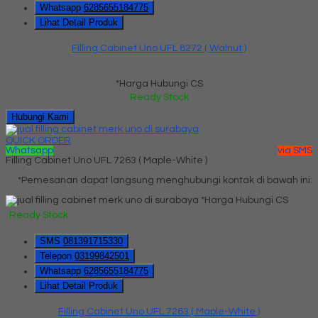
Whatsapp
6285655184775
Lihat Detail Produk
Filling Cabinet Uno UFL 8272 ( Walnut )
*Harga Hubungi CS
Ready Stock
Hubungi Kami
QUICK ORDER
Whatsapp
via SMS
Filling Cabinet Uno UFL 7263 ( Maple-White )
*Pemesanan dapat langsung menghubungi kontak di bawah ini:
*Harga Hubungi CS
Ready Stock
SMS
081391715330
Telepon
03199842501
Whatsapp
6285655184775
Lihat Detail Produk
Filling Cabinet Uno UFL 7263 ( Maple-White )