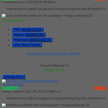
Cradenza Uno UCR 8378 ( Walnut )
*Pemesanan dapat langsung menghubungi kontak di bawah ini:
*Harga Hubungi CS
Ready Stock
SMS
081391715330
Telepon
03199842501
Whatsapp
6285655184775
Lihat Detail Produk
Cradenza Uno UCR 8378 ( Walnut )
*Harga Hubungi CS
Ready Stock
Hubungi Kami
QUICK ORDER
Whatsapp
via SMS
Filling Cabinet Uno UFL 8273 ( Walnut )
*Pemesanan dapat langsung menghubungi kontak di bawah ini:
*Harga Hubungi CS