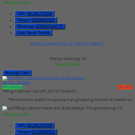
Ready Stock
SMS
081391715330
Telepon
03199842501
Whatsapp
6285655184775
Lihat Detail Produk
Filling Cabinet Uno UFL 8273 ( Walnut )
*Harga Hubungi CS
Ready Stock
Hubungi Kami
QUICK ORDER
Whatsapp
via SMS
Filling Cabinet Uno UFL 8272 ( Walnut )
*Pemesanan dapat langsung menghubungi kontak di bawah ini:
*Harga Hubungi CS
Ready Stock
SMS
081391715330
Telepon
03199842501