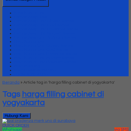
Kursi Kantor Uno
Lemari Arsip Besi
Lemari Arsip Uno Classic Series
Lemari Arsip Uno Gold Series
Lemari Arsip Uno Lavender Series
Lemari Arsip Uno Modern Series
Lemari Arsip uno Platinum Series
Meja Kantor Uno
Meja kantor Uno Classic Series
Meja Kantor Uno Gold Series
Meja Kantor Uno Lavender series
Meja Kantor Uno Modern Series
Meja Kantor Uno Platinum Series
Meja Meeting
Meja Resepsionis Uno
Partisi Kantor Uno
Beranda
»
Article tag in 'harga filling cabinet di yogyakarta'
Tags
harga filling cabinet di
yogyakarta
Hubungi Kami
QUICK ORDER
Whatsapp
via SMS