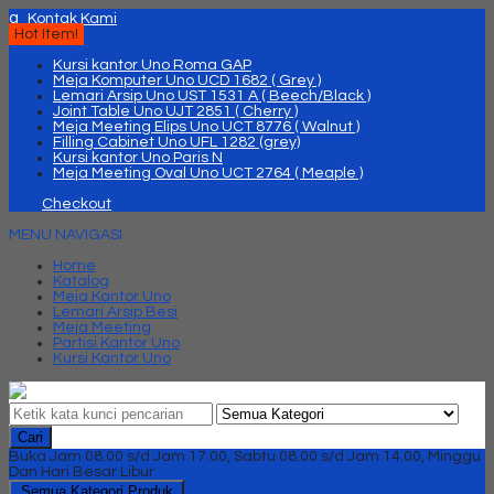
q
Kontak Kami
Hot Item!
Kursi kantor Uno Roma GAP
Meja Komputer Uno UCD 1682 ( Grey )
Lemari Arsip Uno UST 1531 A ( Beech/Black )
Joint Table Uno UJT 2851 ( Cherry )
Meja Meeting Elips Uno UCT 8776 ( Walnut )
Filling Cabinet Uno UFL 1282 (grey)
Kursi kantor Uno Paris N
Meja Meeting Oval Uno UCT 2764 ( Meaple )
Checkout
MENU NAVIGASI
Home
Katalog
Meja Kantor Uno
Lemari Arsip Besi
Meja Meeting
Partisi Kantor Uno
Kursi Kantor Uno
Cari
Buka Jam 08.00 s/d Jam 17.00, Sabtu 08.00 s/d Jam 14.00, Minggu
Dan Hari Besar Libur
Semua Kategori Produk