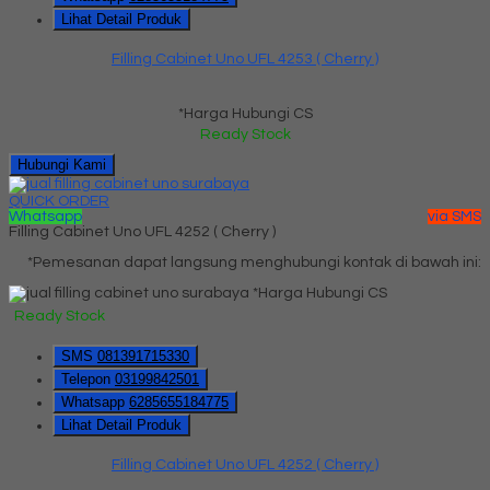
Lihat Detail Produk
Filling Cabinet Uno UFL 4253 ( Cherry )
*Harga Hubungi CS
Ready Stock
Hubungi Kami
QUICK ORDER
Whatsapp
via SMS
Filling Cabinet Uno UFL 4252 ( Cherry )
*Pemesanan dapat langsung menghubungi kontak di bawah ini:
*Harga Hubungi CS
Ready Stock
SMS
081391715330
Telepon
03199842501
Whatsapp
6285655184775
Lihat Detail Produk
Filling Cabinet Uno UFL 4252 ( Cherry )