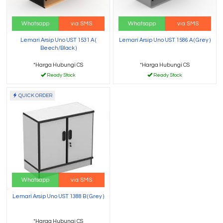
Whatsapp
via SMS
Whatsapp
via SMS
Lemari Arsip Uno UST 1531 A (
Lemari Arsip Uno UST 1586 A ( Grey )
Beech/Black )
*Harga Hubungi CS
*Harga Hubungi CS
Ready Stock
Ready Stock
QUICK ORDER
Whatsapp
via SMS
Lemari Arsip Uno UST 1388 B ( Grey )
*Harga Hubungi CS