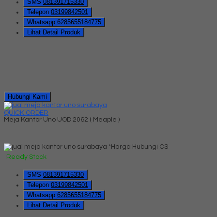
SMS
081391715330
Telepon
03199842501
Whatsapp
6285655184775
Lihat Detail Produk
Hubungi Kami
QUICK ORDER
Meja Kantor Uno UOD 2062 ( Meaple )
*Harga Hubungi CS
Ready Stock
SMS
081391715330
Telepon
03199842501
Whatsapp
6285655184775
Lihat Detail Produk