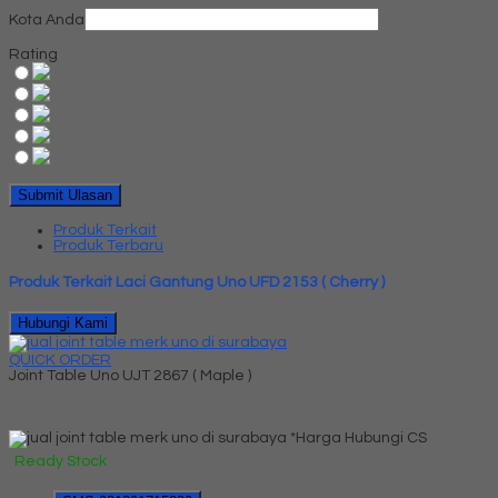
Kota Anda
Rating
Produk Terkait
Produk Terbaru
Produk Terkait Laci Gantung Uno UFD 2153 ( Cherry )
Hubungi Kami
QUICK ORDER
Joint Table Uno UJT 2867 ( Maple )
*Harga Hubungi CS
Ready Stock