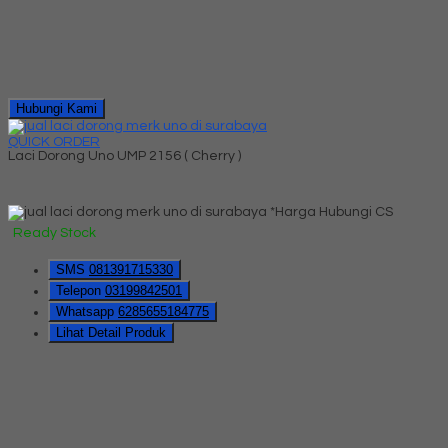
Hubungi Kami
QUICK ORDER
Laci Dorong Uno UMP 2156 ( Cherry )
*Harga Hubungi CS
Ready Stock
SMS
081391715330
Telepon
03199842501
Whatsapp
6285655184775
Lihat Detail Produk