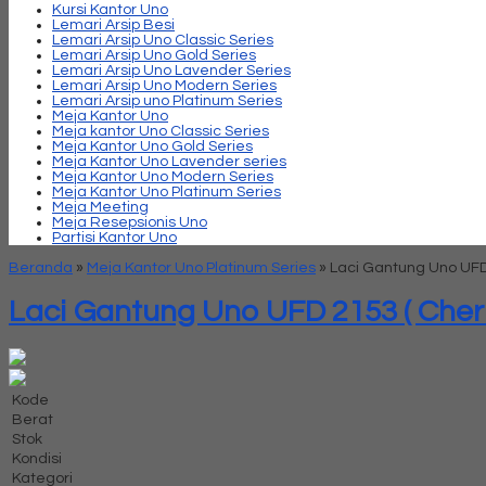
Kursi Kantor Uno
Lemari Arsip Besi
Lemari Arsip Uno Classic Series
Lemari Arsip Uno Gold Series
Lemari Arsip Uno Lavender Series
Lemari Arsip Uno Modern Series
Lemari Arsip uno Platinum Series
Meja Kantor Uno
Meja kantor Uno Classic Series
Meja Kantor Uno Gold Series
Meja Kantor Uno Lavender series
Meja Kantor Uno Modern Series
Meja Kantor Uno Platinum Series
Meja Meeting
Meja Resepsionis Uno
Partisi Kantor Uno
Beranda
»
Meja Kantor Uno Platinum Series
»
Laci Gantung Uno UFD 
Laci Gantung Uno UFD 2153 ( Cherr
Kode
Berat
Stok
Kondisi
Kategori