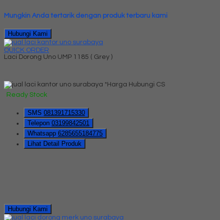
Mungkin Anda tertarik dengan produk terbaru kami
Hubungi Kami
QUICK ORDER
Laci Dorong Uno UMP 1185 ( Grey )
*Harga Hubungi CS
Ready Stock
SMS
081391715330
Telepon
03199842501
Whatsapp
6285655184775
Lihat Detail Produk
Hubungi Kami