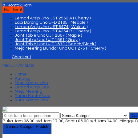
q
Kontak Kami
Hot Item!
Lemari Arsip Uno UST 2552 A ( Cherry )
Laci Dorong Uno UFD 2165 ( Meaple )
Lemari Arsip Uno UST 8474 ( Walnut )
Lemari Arsip Uno UST 4354 B ( Cherry )
Joint Table Uno UJT 2867 ( Maple )
Joint Table Uno UJT 1881 ( Grey )
Joint Table Uno UJT 1833 ( Beech/Black )
Meja Meeting Bundar Uno UCT 2751 ( Cherry )
Checkout
MENU NAVIGASI
Home
Katalog
Meja Kantor Uno
Lemari Arsip Besi
Meja Meeting
Partisi Kantor Uno
Kursi Kantor Uno
Car
Buka Jam 08.00 s/d Jam 17.00, Sabtu 08.00 s/d Jam 14.00, Minggu D
Semua Kategori Produk