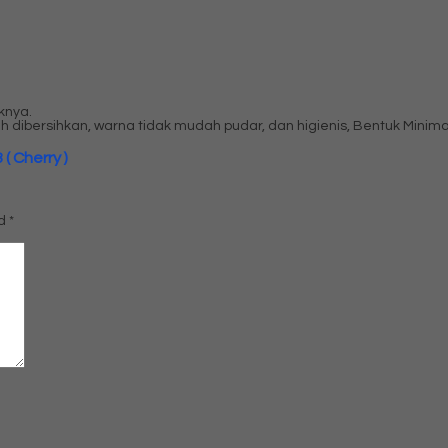
knya.
h dibersihkan, warna tidak mudah pudar, dan higienis, Bentuk Minimal
 Cherry )
ed
*