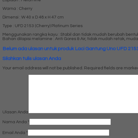
Lapisan : Melamine
Warna : Cherry
Dimensi : W 40 x D 48 x H 47 cm
Type : UFD 2153 (Cherry) Platinum Series
Menggunakan rangka kayu : Stabil dan tidak mudah berubah bentu
Bahan dilapisi melamine : Anti Gores & Air, tidak mudah retak, muda
Belum ada ulasan untuk produk Laci Gantung Uno UFD 2153 (
Silahkan tulis ulasan Anda
Your email address will not be published.
Required fields are mark
Ulasan Anda
Nama Anda
*
Email Anda
*