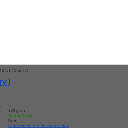
2153 ( Cherry )
y )
:
-
:
300 gram
:
Ready Stock
:
Baru
:
Meja Kantor Uno Platinum Series