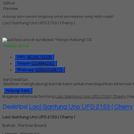
Dilihat
Review
Hubungi kami secara langsung untuk pemesanan yang lebih cepat!
Laci Gantung Uno UFD 2153 ( Cherry )
*Harga Hubungi CS
Ready Stock
SMS
081391715330
Telepon
03199842501
Whatsapp
6285655184775
INFO HARGA
Silahkan menghubungi kontak kami untuk mendapatkan informasi ha
Hubungi Kami
Bagikan informasi tentang
Laci Gantung Uno UFD 2153 ( Cherry )
ke
Deskripsi
Laci Gantung Uno UFD 2153 ( Cherry 
Laci Gantung Uno UFD 2153 ( Cherry )
Bahan : Particle Board