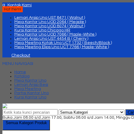
q
Kontak Kami
Hot Item!
Lemari Arsip Uno UST 8471 ( Walnut )
Meja Kantor Uno UOD 2064 ( Meaple )
Meja Kantor Uno UOD 8074 ( Walnut )
Kursi Kantor Uno Chicago HR
Meja Kantor Uno UOD 7066 ( Maple-White )
Lemari Arsip Uno UST 4454 B ( Cherry )
Meja Meeting Kotak Uno UCT 1732 ( Beech/Black )
Meja Meeting Elips Uno UCT 7766 ( Maple-White )
Checkout
MENU NAVIGASI
Home
Katalog
Meja Kantor Uno
Lemari Arsip Besi
Meja Meeting
Partisi Kantor Uno
Kursi Kantor Uno
Car
Buka Jam 08.00 s/d Jam 17.00, Sabtu 08.00 s/d Jam 14.00, Minggu D
Semua Kategori Produk