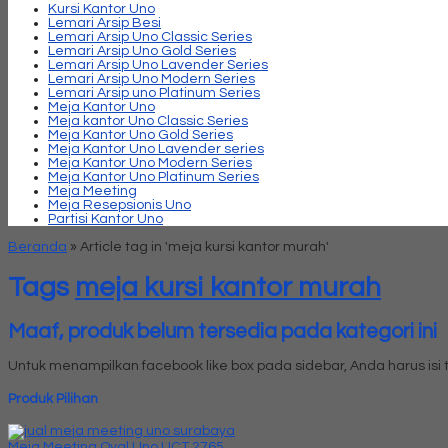
Kursi Kantor Uno
Lemari Arsip Besi
Lemari Arsip Uno Classic Series
Lemari Arsip Uno Gold Series
Lemari Arsip Uno Lavender Series
Lemari Arsip Uno Modern Series
Lemari Arsip uno Platinum Series
Meja Kantor Uno
Meja kantor Uno Classic Series
Meja Kantor Uno Gold Series
Meja Kantor Uno Lavender series
Meja Kantor Uno Modern Series
Meja Kantor Uno Platinum Series
Meja Meeting
Meja Resepsionis Uno
Partisi Kantor Uno
Beranda
»
Article tag in 'meja kursi kantor murah'
Tags
meja kursi kantor murah
Maaf, produk belum tersedia pada kategori ini
Untuk menampilkan facebook like box pada sidebar, Anda harus is
Produk Pilihan
Meja Meeting Oval Uno UCT 2765....