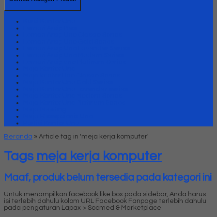
Kursi Kantor Uno
Lemari Arsip Besi
Lemari Arsip Uno Classic Series
Lemari Arsip Uno Gold Series
Lemari Arsip Uno Lavender Series
Lemari Arsip Uno Modern Series
Lemari Arsip uno Platinum Series
Meja Kantor Uno
Meja kantor Uno Classic Series
Meja Kantor Uno Gold Series
Meja Kantor Uno Lavender series
Meja Kantor Uno Modern Series
Meja Kantor Uno Platinum Series
Meja Meeting
Meja Resepsionis Uno
Partisi Kantor Uno
Beranda
»
Article tag in 'meja kerja komputer'
Tags
meja kerja komputer
Maaf, produk belum tersedia pada kategori ini
Untuk menampilkan facebook like box pada sidebar, Anda harus
isi terlebih dahulu kolom URL Facebook Fanpage terlebih dahulu
pada pengaturan Lapax > Socmed & Marketplace