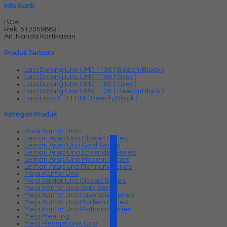
Info Bank
BCA
Rek.
5120598831
An. Nanda Kartikasari
Produk Terbaru
Laci Dorong Uno UMP 1136 ( Beech/Black )
Laci Dorong Uno UMP 1186 ( Grey )
Laci Dorong Uno UMP 1185 ( Grey )
Laci Dorong Uno UMP 1135 ( Beech/Black )
Laci Uno UFD 1134 ( Beech/Black )
Kategori Produk
Kursi Kantor Uno
Lemari Arsip Uno Classic Series
Lemari Arsip Uno Gold Series
Lemari Arsip Uno Lavender Series
Lemari Arsip Uno Modern Series
Lemari Arsip uno Platinum Series
Meja Kantor Uno
Meja kantor Uno Classic Series
Meja Kantor Uno Gold Series
Meja Kantor Uno Lavender series
Meja Kantor Uno Modern Series
Meja Kantor Uno Platinum Series
Meja Meeting
Meja Resepsionis Uno