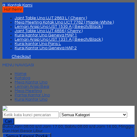
q
Kontak Kami
Hot Item!
Joint Table Uno UJT 2863 L ( Cheery )
Meja Meeting Kotak Uno UCT 7762 ( Maple-White )
Lemari Arsip Uno UST 1530 A ( Beech/Black )
Joint Table Uno UJT 4856 ( Cherry )
Kursi kantor Uno Geneva MAP 1
Lemari Arsip Uno UST 1331 A ( Beech/Black )
Kursi kantor Uno Paris L
Kursi Kantor Uno Geneva HAP 2
Checkout
MENU NAVIGASI
Home
Katalog
Meja Kantor Uno
Lemari Arsip Besi
Meja Meeting
Partisi Kantor Uno
Kursi Kantor Uno
Cari
Buka Jam 08.00 s/d Jam 17.00, Sabtu 08.00 s/d Jam 14.00, Minggu
Dan Hari Besar Libur
Semua Kategori Produk