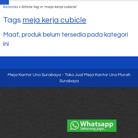
Beranda
»
Article tag in 'meja kerja cubicle'
Tags
meja kerja cubicle
Maaf, produk belum tersedia pada kategori
ini
Meja Kantor Uno Surabaya - Toko Jual Meja Kantor Uno Murah
Surabaya