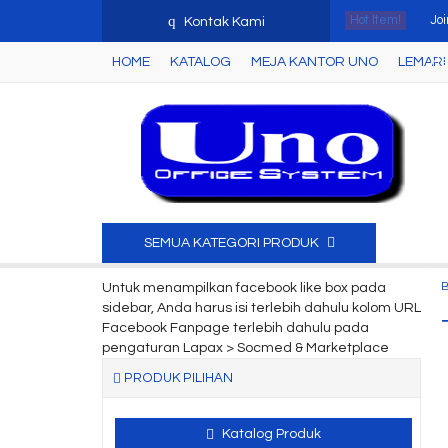
q
Hot Item!
Joi
Kontak Kami
HOME
KATALOG
MEJA KANTOR UNO
LEMARI 
Mej
La
Ku
Fil
Le
SEMUA KATEGORI PRODUK
Lem
Untuk menampilkan facebook like box pada
sidebar, Anda harus isi terlebih dahulu kolom URL
Me
Facebook Fanpage terlebih dahulu pada
pengaturan Lapax > Socmed & Marketplace
PRODUK PILIHAN
Katalog Produk