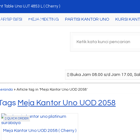
nt Table Uno UJT 4853 L ( Cherry )
ARSIP BESI
MEJA MEETING
PARTISI KANTOR UNO
KURSI KAN
a Kantor Uno UOD 4056 ( Cherry )
ci Meja Samping Uno UFD 2150 ( Cherry )
rsi kantor Uno Boston MAP 2
ling Cabinet Uno UFL 1234 (Beech/Black)
mari Cradenza Uno UCR 7368 ( Maple-White )
Buka Jam 08.00 s/d Jam 17.00, Sab
ari Arsip Uno UST 1533 B ( Beech/Black )
Beranda
»
Article tag in 'Meja Kantor Uno UOD 2058'
ja Samping Uno UOD 4050 ( Cherry )
Tags
Meja Kantor Uno UOD 2058
QUICK ORDER
Meja Kantor Uno UOD 2058 ( Cherry )