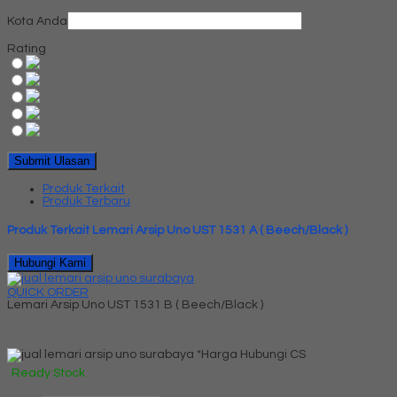
Kota Anda
Rating
Produk Terkait
Produk Terbaru
Produk Terkait Lemari Arsip Uno UST 1531 A ( Beech/Black )
Hubungi Kami
QUICK ORDER
Lemari Arsip Uno UST 1531 B ( Beech/Black )
*Harga Hubungi CS
Ready Stock