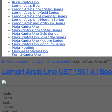
Kursi Kantor Uno
Lemari Arsip Besi
Lemari Arsip Uno Classic Series
Lemari Arsip Uno Gold Series
Lemari Arsip Uno Lavender Series
Lemari Arsip Uno Modern Series
Lemari Arsip uno Platinum Series
Meja Kantor Uno
Meja kantor Uno Classic Series
Meja Kantor Uno Gold Series
Meja Kantor Uno Lavender series
Meja Kantor Uno Modern Series
Meja Kantor Uno Platinum Series
Meja Meeting
Meja Resepsionis Uno
Partisi Kantor Uno
Beranda
»
Lemari Arsip Uno Classic Series
»
Lemari Arsip Uno UST 1
Lemari Arsip Uno UST 1531 A ( Bee
Kode
Berat
Stok
Kondisi
Kategori