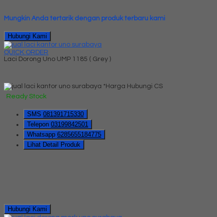
Mungkin Anda tertarik dengan produk terbaru kami
Hubungi Kami
QUICK ORDER
Laci Dorong Uno UMP 1185 ( Grey )
*Harga Hubungi CS
Ready Stock
SMS
081391715330
Telepon
03199842501
Whatsapp
6285655184775
Lihat Detail Produk
Hubungi Kami