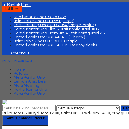
q
Kontak Kami
Hot Item!
Kursi kantor Uno Osaka GSA
Joint Table Uno UJT 1881 ( Grey )
Laci Gantung Uno UOD 7164 ( Maple-White )
Partisi Kantor Uno Slim 6 Staff Konfigurasi 30 B
Partisi Kantor Uno Premium 4 Staff Konfigurasi 26 ....
Lemari Arsip Uno UST 4454 B ( Cherry )
Joint Table Uno UJT 2863 L ( Maple )
Lemari Arsip Uno UST 1431 A ( Beech/Black )
Checkout
MENU NAVIGASI
Home
Katalog
Meja Kantor Uno
Lemari Arsip Besi
Meja Meeting
Partisi Kantor Uno
Kursi Kantor Uno
Car
Buka Jam 08.00 s/d Jam 17.00, Sabtu 08.00 s/d Jam 14.00, Minggu D
Semua Kategori Produk