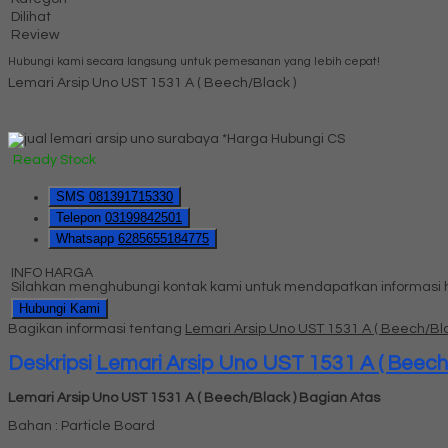
Dilihat
Review
Hubungi kami secara langsung untuk pemesanan yang lebih cepat!
Lemari Arsip Uno UST 1531 A ( Beech/Black )
*Harga Hubungi CS
Ready Stock
SMS
081391715330
Telepon
03199842501
Whatsapp
6285655184775
INFO HARGA
Silahkan menghubungi kontak kami untuk mendapatkan informasi ha
Hubungi Kami
Bagikan informasi tentang
Lemari Arsip Uno UST 1531 A ( Beech/Bla
Deskripsi
Lemari Arsip Uno UST 1531 A ( Beech
Lemari Arsip Uno UST 1531 A ( Beech/Black ) Bagian Atas
Bahan : Particle Board