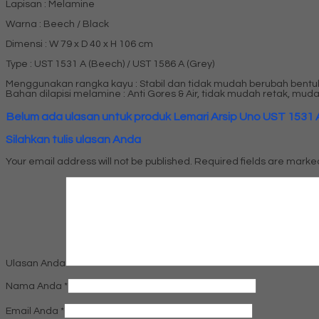
Lapisan : Melamine
Warna : Beech / Black
Dimensi : W 79 x D 40 x H 106 cm
Type : UST 1531 A (Beech) / UST 1586 A (Grey)
Menggunakan rangka kayu : Stabil dan tidak mudah berubah bentu
Bahan dilapisi melamine : Anti Gores & Air, tidak mudah retak, mud
Belum ada ulasan untuk produk Lemari Arsip Uno UST 1531 A
Silahkan tulis ulasan Anda
Your email address will not be published.
Required fields are mark
Ulasan Anda
Nama Anda
*
Email Anda
*