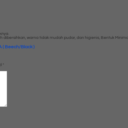
knya.
ah dibersihkan, warna tidak mudah pudar, dan higienis, Bentuk Minima
 ( Beech/Black )
ed
*