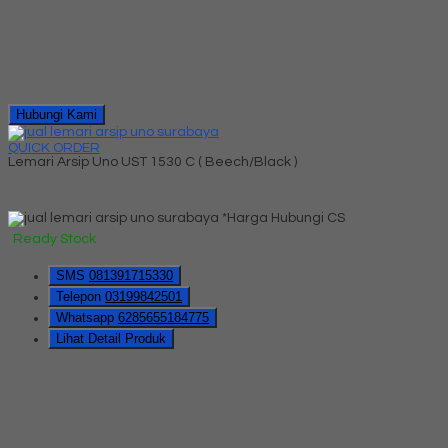
Hubungi Kami
QUICK ORDER
Lemari Arsip Uno UST 1530 C ( Beech/Black )
*Harga Hubungi CS
Ready Stock
SMS
081391715330
Telepon
03199842501
Whatsapp
6285655184775
Lihat Detail Produk