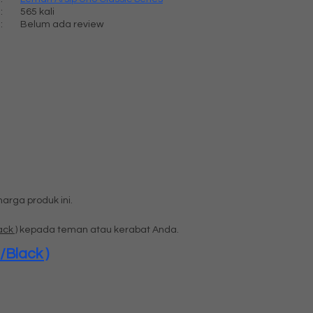
:
565 kali
:
Belum ada review
rga produk ini.
ck )
kepada teman atau kerabat Anda.
/Black )