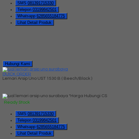
SMS
081391715330
Telepon
03199842501
Whatsapp
6285655184775
Lihat Detail Produk
Hubungi Kami
QUICK ORDER
Lemari Arsip Uno UST 1530 B ( Beech/Black )
*Harga Hubungi CS
Ready Stock
SMS
081391715330
Telepon
03199842501
Whatsapp
6285655184775
Lihat Detail Produk