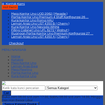
q
Kontak Kami
Hot Item!
Meja Kantor Uno UOD 2062 ( Meaple )
Partisi Kantor Uno Premium 4 Staff Konfigurasi 26 ....
Kursi kantor Uno Roma HAU
Lemari Arsip Uno UST 4350 B ( Cherry )
Kursi Kantor Uno Nevada WHite
Filling Cabinet Uno UFL 8272 ( Walnut )
Ruangan Partisi Kantor Uno Premium Konfigurasi 27 ....
Lemari Arsip Uno UST 4350 A ( Cherry )
Checkout
MENU NAVIGASI
Home
Katalog
Meja Kantor Uno
Lemari Arsip Besi
Meja Meeting
Partisi Kantor Uno
Kursi Kantor Uno
Cari
Buka Jam 08.00 s/d Jam 17.00, Sabtu 08.00 s/d Jam 14.00, Minggu
Dan Hari Besar Libur
Semua Kategori Produk