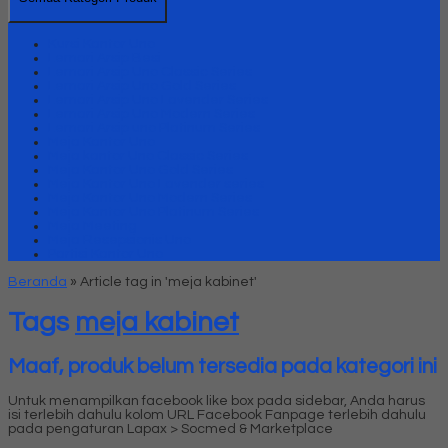
Kursi Kantor Uno
Lemari Arsip Besi
Lemari Arsip Uno Classic Series
Lemari Arsip Uno Gold Series
Lemari Arsip Uno Lavender Series
Lemari Arsip Uno Modern Series
Lemari Arsip uno Platinum Series
Meja Kantor Uno
Meja kantor Uno Classic Series
Meja Kantor Uno Gold Series
Meja Kantor Uno Lavender series
Meja Kantor Uno Modern Series
Meja Kantor Uno Platinum Series
Meja Meeting
Meja Resepsionis Uno
Partisi Kantor Uno
Beranda
»
Article tag in 'meja kabinet'
Tags
meja kabinet
Maaf, produk belum tersedia pada kategori ini
Untuk menampilkan facebook like box pada sidebar, Anda harus
isi terlebih dahulu kolom URL Facebook Fanpage terlebih dahulu
pada pengaturan Lapax > Socmed & Marketplace