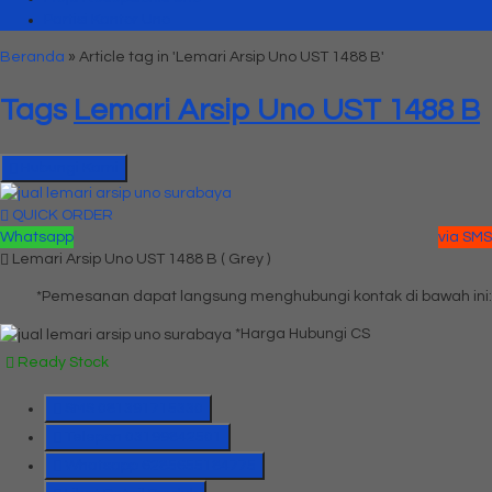
Partisi Kantor Uno
Beranda
»
Article tag in 'Lemari Arsip Uno UST 1488 B'
Tags
Lemari Arsip Uno UST 1488 B
Hubungi Kami
QUICK ORDER
Whatsapp
via SMS
Lemari Arsip Uno UST 1488 B ( Grey )
*Pemesanan dapat langsung menghubungi kontak di bawah ini:
*Harga Hubungi CS
Ready Stock
SMS
081391715330
Telepon
03199842501
Whatsapp
6285655184775