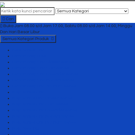
Cari
Buka Jam 08.00 s/d Jam 17.00, Sabtu 08.00 s/d Jam 14.00, Minggu
Dan Hari Besar Libur
Semua Kategori Produk
Kursi Kantor Uno
Lemari Arsip Besi
Lemari Arsip Uno Classic Series
Lemari Arsip Uno Gold Series
Lemari Arsip Uno Lavender Series
Lemari Arsip Uno Modern Series
Lemari Arsip uno Platinum Series
Meja Kantor Uno
Meja kantor Uno Classic Series
Meja Kantor Uno Gold Series
Meja Kantor Uno Lavender series
Meja Kantor Uno Modern Series
Meja Kantor Uno Platinum Series
Meja Meeting
Meja Resepsionis Uno