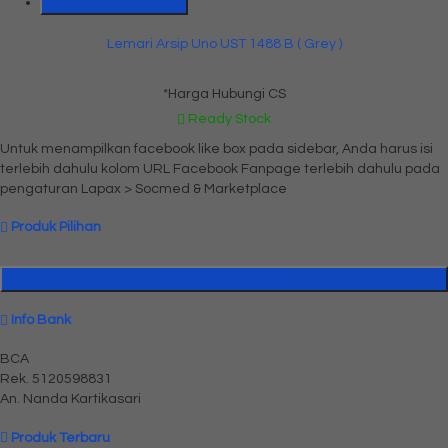
Lihat Detail Produk
Lemari Arsip Uno UST 1488 B ( Grey )
*Harga Hubungi CS
Ready Stock
Untuk menampilkan facebook like box pada sidebar, Anda harus isi
terlebih dahulu kolom URL Facebook Fanpage terlebih dahulu pada
pengaturan Lapax > Socmed & Marketplace
Produk Pilihan
Katalog Produk
Info Bank
BCA
Rek.
5120598831
An. Nanda Kartikasari
Produk Terbaru