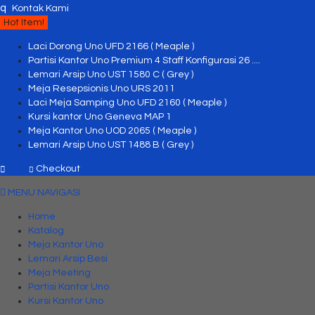
q
Kontak Kami
Hot Item!
Laci Dorong Uno UFD 2166 ( Meaple )
Partisi Kantor Uno Premium 4 Staff Konfigurasi 26 ....
Lemari Arsip Uno UST 1580 C ( Grey )
Meja Resepsionis Uno URS 2011
Laci Meja Samping Uno UFD 2160 ( Meaple )
Kursi kantor Uno Geneva MAP 1
Meja Kantor Uno UOD 2065 ( Meaple )
Lemari Arsip Uno UST 1488 B ( Grey )
Checkout
MENU NAVIGASI
Home
Katalog
Meja Kantor Uno
Lemari Arsip Besi
Meja Meeting
Partisi Kantor Uno
Kursi Kantor Uno