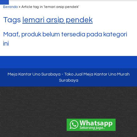
Beranda
»
Article tag in 'lemari arsip pendek'
Tags
lemari arsip pendek
Maaf, produk belum tersedia pada kategori
ini
Meja Kantor Uno Surabaya - Toko Jual Meja Kantor Uno Murah
Surabaya