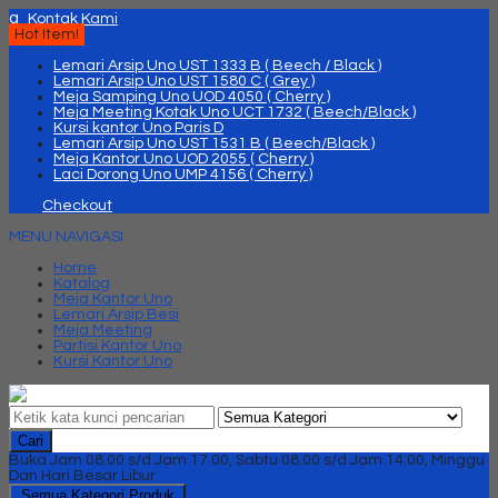
q
Kontak Kami
Hot Item!
Lemari Arsip Uno UST 1333 B ( Beech / Black )
Lemari Arsip Uno UST 1580 C ( Grey )
Meja Samping Uno UOD 4050 ( Cherry )
Meja Meeting Kotak Uno UCT 1732 ( Beech/Black )
Kursi kantor Uno Paris D
Lemari Arsip Uno UST 1531 B ( Beech/Black )
Meja Kantor Uno UOD 2055 ( Cherry )
Laci Dorong Uno UMP 4156 ( Cherry )
Checkout
MENU NAVIGASI
Home
Katalog
Meja Kantor Uno
Lemari Arsip Besi
Meja Meeting
Partisi Kantor Uno
Kursi Kantor Uno
Cari
Buka Jam 08.00 s/d Jam 17.00, Sabtu 08.00 s/d Jam 14.00, Minggu
Dan Hari Besar Libur
Semua Kategori Produk