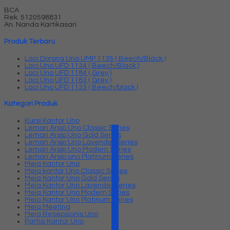
BCA
Rek.
5120598831
An. Nanda Kartikasari
Produk Terbaru
Laci Dorong Uno UMP 1135 ( Beech/Black )
Laci Uno UFD 1134 ( Beech/Black )
Laci Uno UFD 1184 ( Grey )
Laci Uno UFD 1183 ( Grey )
Laci Uno UFD 1133 ( Beech/black )
Kategori Produk
Kursi Kantor Uno
Lemari Arsip Uno Classic Series
Lemari Arsip Uno Gold Series
Lemari Arsip Uno Lavender Series
Lemari Arsip Uno Modern Series
Lemari Arsip uno Platinum Series
Meja Kantor Uno
Meja kantor Uno Classic Series
Meja Kantor Uno Gold Series
Meja Kantor Uno Lavender series
Meja Kantor Uno Modern Series
Meja Kantor Uno Platinum Series
Meja Meeting
Meja Resepsionis Uno
Partisi Kantor Uno