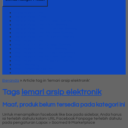
Kursi Kantor Uno
Lemari Arsip Besi
Lemari Arsip Uno Classic Series
Lemari Arsip Uno Gold Series
Lemari Arsip Uno Lavender Series
Lemari Arsip Uno Modern Series
Lemari Arsip uno Platinum Series
Meja Kantor Uno
Meja kantor Uno Classic Series
Meja Kantor Uno Gold Series
Meja Kantor Uno Lavender series
Meja Kantor Uno Modern Series
Meja Kantor Uno Platinum Series
Meja Meeting
Meja Resepsionis Uno
Partisi Kantor Uno
Beranda
»
Article tag in 'lemari arsip elektronik'
Tags
lemari arsip elektronik
Maaf, produk belum tersedia pada kategori ini
Untuk menampilkan facebook like box pada sidebar, Anda harus
isi terlebih dahulu kolom URL Facebook Fanpage terlebih dahulu
pada pengaturan Lapax > Socmed & Marketplace