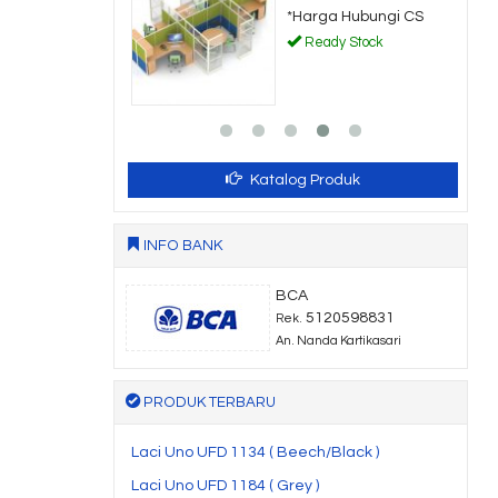
a Hubungi CS
*Harga Hubungi CS
dy Stock
Ready Stock
Katalog Produk
INFO BANK
BCA
5120598831
Rek.
An. Nanda Kartikasari
PRODUK TERBARU
Laci Uno UFD 1134 ( Beech/Black )
Laci Uno UFD 1184 ( Grey )