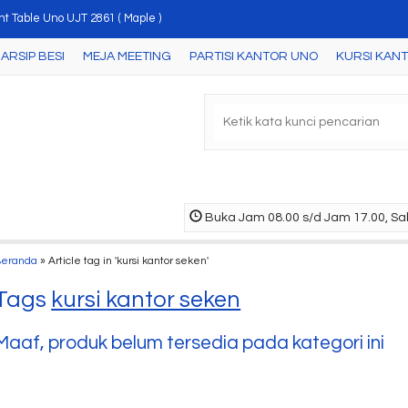
nt Table Uno UJT 2861 ( Maple )
ARSIP BESI
MEJA MEETING
PARTISI KANTOR UNO
KURSI KAN
i Uno UFD 1180 ( Grey )
i Dorong Uno UMP 8176 ( Walnut )
a Kantor Uno UOD 2055 ( Cherry )
a Kantor Uno UOD 4055 ( Cherry )
ari Arsip Uno UST 1431 A ( Beech/Black )
Buka Jam 08.00 s/d Jam 17.00, Sab
rsi Kantor Uno London HAP 2
Beranda
»
Article tag in 'kursi kantor seken'
mari Arsip Uno UST 7465 ( Maple-White )
Tags
kursi kantor seken
Maaf, produk belum tersedia pada kategori ini
Meja Kantor Uno UOD
4054 ( Che....