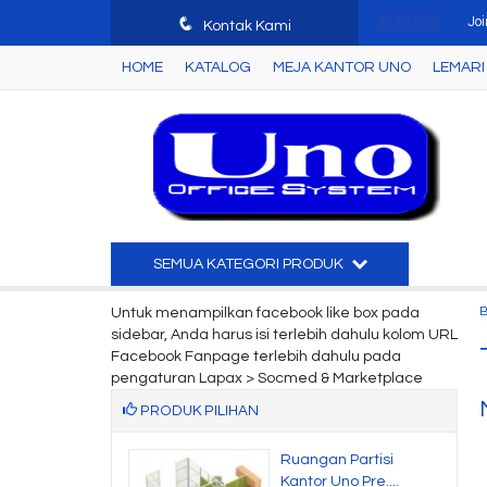
q
Hot Item!
Joi
Kontak Kami
HOME
KATALOG
MEJA KANTOR UNO
LEMARI 
Lac
Lac
Mej
Mej
Lem
SEMUA KATEGORI PRODUK
Ku
Untuk menampilkan facebook like box pada
sidebar, Anda harus isi terlebih dahulu kolom URL
Le
Facebook Fanpage terlebih dahulu pada
pengaturan Lapax > Socmed & Marketplace
PRODUK PILIHAN
 Table Uno UJT
Ruangan Partisi
 Gre....
Kantor Uno Pre....