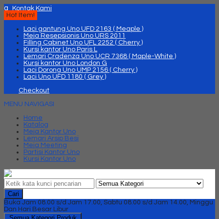
q
Kontak Kami
Hot Item!
Laci gantung Uno UFD 2163 ( Meaple )
Meja Resepsionis Uno URS 2011
Filling Cabinet Uno UFL 2252 ( Cherry )
Kursi kantor Uno Paris L
Lemari Cradenza Uno UCR 7368 ( Maple-White )
Kursi kantor Uno London G
Laci Dorong Uno UMP 2156 ( Cherry )
Laci Uno UFD 1180 ( Grey )
Checkout
MENU NAVIGASI
Home
Katalog
Meja Kantor Uno
Lemari Arsip Besi
Meja Meeting
Partisi Kantor Uno
Kursi Kantor Uno
Cari
Buka Jam 08.00 s/d Jam 17.00, Sabtu 08.00 s/d Jam 14.00, Minggu
Dan Hari Besar Libur
Semua Kategori Produk