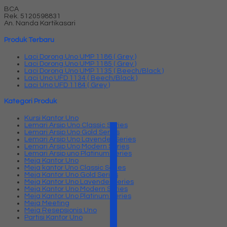
BCA
Rek.
5120598831
An. Nanda Kartikasari
Produk Terbaru
Laci Dorong Uno UMP 1186 ( Grey )
Laci Dorong Uno UMP 1185 ( Grey )
Laci Dorong Uno UMP 1135 ( Beech/Black )
Laci Uno UFD 1134 ( Beech/Black )
Laci Uno UFD 1184 ( Grey )
Kategori Produk
Kursi Kantor Uno
Lemari Arsip Uno Classic Series
Lemari Arsip Uno Gold Series
Lemari Arsip Uno Lavender Series
Lemari Arsip Uno Modern Series
Lemari Arsip uno Platinum Series
Meja Kantor Uno
Meja kantor Uno Classic Series
Meja Kantor Uno Gold Series
Meja Kantor Uno Lavender series
Meja Kantor Uno Modern Series
Meja Kantor Uno Platinum Series
Meja Meeting
Meja Resepsionis Uno
Partisi Kantor Uno