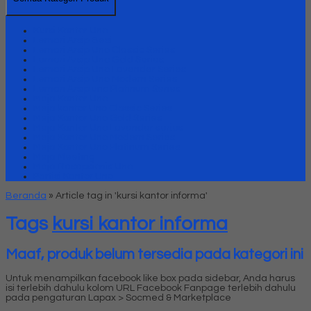
Kursi Kantor Uno
Lemari Arsip Besi
Lemari Arsip Uno Classic Series
Lemari Arsip Uno Gold Series
Lemari Arsip Uno Lavender Series
Lemari Arsip Uno Modern Series
Lemari Arsip uno Platinum Series
Meja Kantor Uno
Meja kantor Uno Classic Series
Meja Kantor Uno Gold Series
Meja Kantor Uno Lavender series
Meja Kantor Uno Modern Series
Meja Kantor Uno Platinum Series
Meja Meeting
Meja Resepsionis Uno
Partisi Kantor Uno
Beranda
»
Article tag in 'kursi kantor informa'
Tags
kursi kantor informa
Maaf, produk belum tersedia pada kategori ini
Untuk menampilkan facebook like box pada sidebar, Anda harus
isi terlebih dahulu kolom URL Facebook Fanpage terlebih dahulu
pada pengaturan Lapax > Socmed & Marketplace