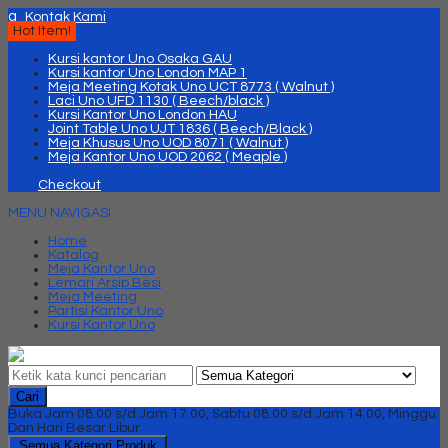
q
Kontak Kami
Hot Item!
Kursi kantor Uno Osaka GAU
Kursi kantor Uno London MAP 1
Meja Meeting Kotak Uno UCT 8773 ( Walnut )
Laci Uno UFD 1130 ( Beech/black )
Kursi Kantor Uno London HAU
Joint Table Uno UJT 1836 ( Beech/Black )
Meja Khusus Uno UOD 8071 ( Walnut )
Meja Kantor Uno UOD 2062 ( Meaple )
Checkout
MENU NAVIGASI
Home
Katalog
Meja Kantor Uno
Lemari Arsip Besi
Meja Meeting
Partisi Kantor Uno
Kursi Kantor Uno
Cari
Buka Jam 08.00 s/d Jam 17.00, Sabtu 08.00 s/d Jam 14.00, Minggu
Dan Hari Besar Libur
Semua Kategori Produk