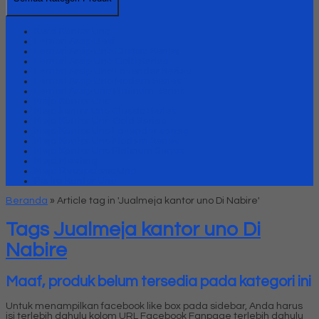
Kursi Kantor Uno
Lemari Arsip Besi
Lemari Arsip Uno Classic Series
Lemari Arsip Uno Gold Series
Lemari Arsip Uno Lavender Series
Lemari Arsip Uno Modern Series
Lemari Arsip uno Platinum Series
Meja Kantor Uno
Meja kantor Uno Classic Series
Meja Kantor Uno Gold Series
Meja Kantor Uno Lavender series
Meja Kantor Uno Modern Series
Meja Kantor Uno Platinum Series
Meja Meeting
Meja Resepsionis Uno
Partisi Kantor Uno
Beranda
»
Article tag in 'Jualmeja kantor uno Di Nabire'
Tags
Jualmeja kantor uno Di
Nabire
Maaf, produk belum tersedia pada kategori ini
Untuk menampilkan facebook like box pada sidebar, Anda harus
isi terlebih dahulu kolom URL Facebook Fanpage terlebih dahulu