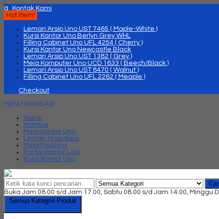
q
Kontak Kami
Hot Item!
Lemari Arsip Uno UST 7465 ( Maple-White )
Kursi Kantor Uno Berlyn Grey WHL
Filling Cabinet Uno UFL 4254 ( Cherry )
Kursi Kantor Uno Newcastle Black
Lemari Arsip Uno UST 1382 ( Grey )
Meja Komputer Uno UCD 1633 ( Beech/Black )
Lemari Arsip Uno UST 8470 ( Walnut )
Filling Cabinet Uno UFL 2262 ( Meaple )
Checkout
MENU NAVIGASI
Home
Katalog
Meja Kantor Uno
Lemari Arsip Besi
Meja Meeting
Partisi Kantor Uno
Kursi Kantor Uno
Car
Buka Jam 08.00 s/d Jam 17.00, Sabtu 08.00 s/d Jam 14.00, Minggu D
Semua Kategori Produk