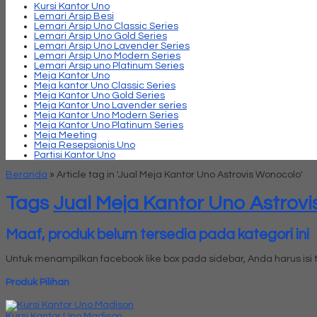
Kursi Kantor Uno
Lemari Arsip Besi
Lemari Arsip Uno Classic Series
Lemari Arsip Uno Gold Series
Lemari Arsip Uno Lavender Series
Lemari Arsip Uno Modern Series
Lemari Arsip uno Platinum Series
Meja Kantor Uno
Meja kantor Uno Classic Series
Meja Kantor Uno Gold Series
Meja Kantor Uno Lavender series
Meja Kantor Uno Modern Series
Meja Kantor Uno Platinum Series
Meja Meeting
Meja Resepsionis Uno
Partisi Kantor Uno
Beranda
»
Article tag in 'Jual Meja Kantor Uno Astrovis Wonocolo'
Tags
Jual Meja Kantor Uno Astrov
Maaf, produk belum tersedia pada kategori ini
Untuk menampilkan facebook like box pada sidebar, Anda harus is
Produk Pilihan
Kursi Kantor Uno Madison