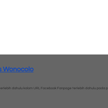
is Wonocolo
i terlebih dahulu kolom URL Facebook Fanpage terlebih dahulu pad