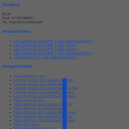
Info Bank
BCA
Rek.
5120598831
An. Nanda Kartikasari
Produk Terbaru
Laci Dorong Uno UMP 1136 ( Beech/Black )
Laci Dorong Uno UMP 1186 ( Grey )
Laci Dorong Uno UMP 1185 ( Grey )
Laci Dorong Uno UMP 1135 ( Beech/Black )
Laci Uno UFD 1134 ( Beech/Black )
Kategori Produk
Kursi Kantor Uno
Lemari Arsip Uno Classic Series
Lemari Arsip Uno Gold Series
Lemari Arsip Uno Lavender Series
Lemari Arsip Uno Modern Series
Lemari Arsip uno Platinum Series
Meja Kantor Uno
Meja kantor Uno Classic Series
Meja Kantor Uno Gold Series
Meja Kantor Uno Lavender series
Meja Kantor Uno Modern Series
Meja Kantor Uno Platinum Series
Meja Meeting
Meja Resepsionis Uno