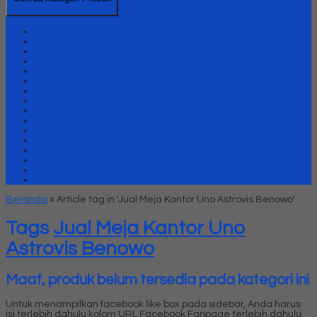
Kursi Kantor Uno
Lemari Arsip Besi
Lemari Arsip Uno Classic Series
Lemari Arsip Uno Gold Series
Lemari Arsip Uno Lavender Series
Lemari Arsip Uno Modern Series
Lemari Arsip uno Platinum Series
Meja Kantor Uno
Meja kantor Uno Classic Series
Meja Kantor Uno Gold Series
Meja Kantor Uno Lavender series
Meja Kantor Uno Modern Series
Meja Kantor Uno Platinum Series
Meja Meeting
Meja Resepsionis Uno
Partisi Kantor Uno
Beranda
»
Article tag in 'Jual Meja Kantor Uno Astrovis Benowo'
Tags
Jual Meja Kantor Uno
Astrovis Benowo
Maaf, produk belum tersedia pada kategori ini
Untuk menampilkan facebook like box pada sidebar, Anda harus
isi terlebih dahulu kolom URL Facebook Fanpage terlebih dahulu