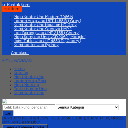
q
Kontak Kami
Hot Item!
Meja Kantor Uno Modern 7066 N
Lemari Arsip Uno UST 1488 B ( Grey )
Kursi Kantor Uno Houston HR Grey
Kursi Kantor Uno Geneva HAP 2
Laci Dorong Uno UMP 2155 ( Cherry )
Meja Samping Uno UOD 2060 ( Meaple )
Joint Table Uno UJT 4853 R ( Cherry )
Kursi kantor Uno Sydney
Checkout
MENU NAVIGASI
Home
Katalog
Meja Kantor Uno
Lemari Arsip Besi
Meja Meeting
Partisi Kantor Uno
Kursi Kantor Uno
Cari
Buka Jam 08.00 s/d Jam 17.00, Sabtu 08.00 s/d Jam 14.00, Minggu
Dan Hari Besar Libur
Semua Kategori Produk