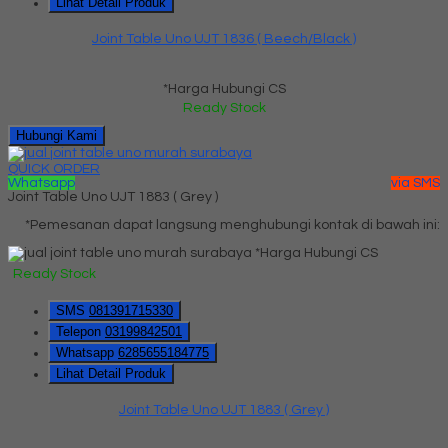
Lihat Detail Produk
Joint Table Uno UJT 1836 ( Beech/Black )
*Harga Hubungi CS
Ready Stock
Hubungi Kami
QUICK ORDER
Whatsapp
via SMS
Joint Table Uno UJT 1883 ( Grey )
*Pemesanan dapat langsung menghubungi kontak di bawah ini:
*Harga Hubungi CS
Ready Stock
SMS
081391715330
Telepon
03199842501
Whatsapp
6285655184775
Lihat Detail Produk
Joint Table Uno UJT 1883 ( Grey )