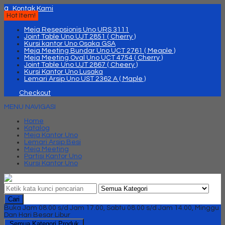
q
Kontak Kami
Hot Item!
Meja Resepsionis Uno URS 3111
Joint Table Uno UJT 2851 ( Cherry )
Kursi kantor Uno Osaka GSA
Meja Meeting Bundar Uno UCT 2761 ( Meaple )
Meja Meeting Oval Uno UCT 4754 ( Cherry )
Joint Table Uno UJT 2867 ( Cheery )
Kursi Kantor Uno Lusaka
Lemari Arsip Uno UST 2362 A ( Maple )
Checkout
MENU NAVIGASI
Home
Katalog
Meja Kantor Uno
Lemari Arsip Besi
Meja Meeting
Partisi Kantor Uno
Kursi Kantor Uno
Cari
Buka Jam 08.00 s/d Jam 17.00, Sabtu 08.00 s/d Jam 14.00, Minggu
Dan Hari Besar Libur
Semua Kategori Produk