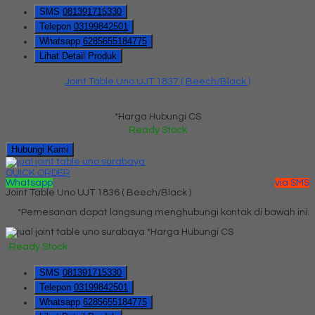
SMS
081391715330
Telepon
03199842501
Whatsapp
6285655184775
Lihat Detail Produk
Joint Table Uno UJT 1837 ( Beech/Black )
*Harga Hubungi CS
Ready Stock
Hubungi Kami
QUICK ORDER
Whatsapp
via SMS
Joint Table Uno UJT 1836 ( Beech/Black )
*Pemesanan dapat langsung menghubungi kontak di bawah ini:
*Harga Hubungi CS
Ready Stock
SMS
081391715330
Telepon
03199842501
Whatsapp
6285655184775