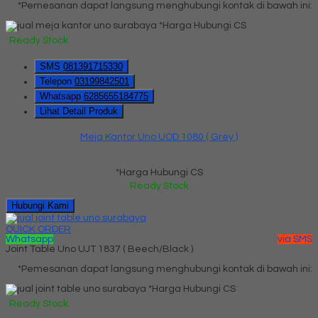
*Pemesanan dapat langsung menghubungi kontak di bawah ini:
*Harga Hubungi CS
Ready Stock
SMS
081391715330
Telepon
03199842501
Whatsapp
6285655184775
Lihat Detail Produk
Meja Kantor Uno UOD 1080 ( Grey )
*Harga Hubungi CS
Ready Stock
Hubungi Kami
QUICK ORDER
Whatsapp
via SMS
Joint Table Uno UJT 1837 ( Beech/Black )
*Pemesanan dapat langsung menghubungi kontak di bawah ini:
*Harga Hubungi CS
Ready Stock