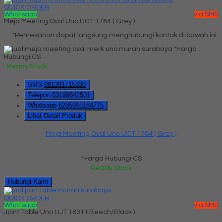
QUICK ORDER
Whatsapp
via SMS
Meja Meeting Oval Uno UCT 1784 ( Grey )
*Pemesanan dapat langsung menghubungi kontak di bawah ini:
*Harga
Hubungi CS
Ready Stock
SMS
081391715330
Telepon
03199842501
Whatsapp
6285655184775
Lihat Detail Produk
Meja Meeting Oval Uno UCT 1784 ( Grey )
*Harga Hubungi CS
Ready Stock
Hubungi Kami
QUICK ORDER
Whatsapp
via SMS
Joint Table Uno UJT 1831 ( Beech/Black )