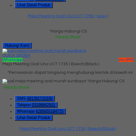
Lihat Detail Produk
Meja Meeting Oval Uno UCT 1785 ( Grey )
*Harga Hubungi CS
Ready Stock
Hubungi Kami
QUICK ORDER
Whatsapp
via SMS
Meja Meeting Oval Uno UCT 1735 ( Beech/Black )
*Pemesanan dapat langsung menghubungi kontak di bawah ini:
*Harga Hubungi CS
Ready Stock
SMS
081391715330
Telepon
03199842501
Whatsapp
6285655184775
Lihat Detail Produk
Meja Meeting Oval Uno UCT 1735 ( Beech/Black )