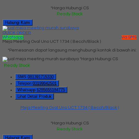
*Harga Hubungi CS
Ready Stock
Hubungi Kami
QUICK ORDER
Whatsapp
via SMS
Meja Meeting Oval Uno UCT 1734 ( Becch/Black )
*Pemesanan dapat langsung menghubungi kontak di bawah ini:
*Harga Hubungi CS
Ready Stock
SMS
081391715330
Telepon
03199842501
Whatsapp
6285655184775
Lihat Detail Produk
Meja Meeting Oval Uno UCT 1734 ( Becch/Black )
*Harga Hubungi CS
Ready Stock
Hubungi Kami