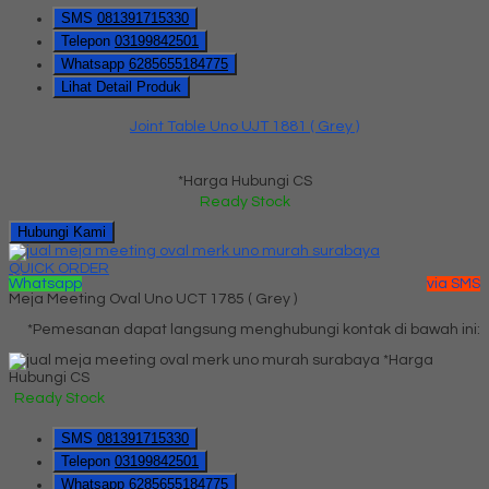
SMS
081391715330
Telepon
03199842501
Whatsapp
6285655184775
Lihat Detail Produk
Joint Table Uno UJT 1881 ( Grey )
*Harga Hubungi CS
Ready Stock
Hubungi Kami
QUICK ORDER
Whatsapp
via SMS
Meja Meeting Oval Uno UCT 1785 ( Grey )
*Pemesanan dapat langsung menghubungi kontak di bawah ini:
*Harga
Hubungi CS
Ready Stock
SMS
081391715330
Telepon
03199842501
Whatsapp
6285655184775