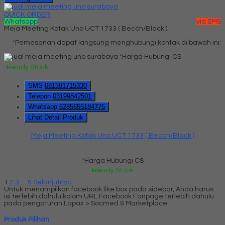
QUICK ORDER
Whatsapp
via SMS
Meja Meeting Kotak Uno UCT 1733 ( Becch/Black )
*Pemesanan dapat langsung menghubungi kontak di bawah ini:
*Harga Hubungi CS
Ready Stock
SMS
081391715330
Telepon
03199842501
Whatsapp
6285655184775
Lihat Detail Produk
Meja Meeting Kotak Uno UCT 1733 ( Becch/Black )
*Harga Hubungi CS
Ready Stock
1
2
3
…
5
Selanjutnya
Untuk menampilkan facebook like box pada sidebar, Anda harus
isi terlebih dahulu kolom URL Facebook Fanpage terlebih dahulu
pada pengaturan Lapax > Socmed & Marketplace
Produk Pilihan