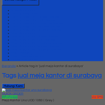
Kursi Kantor Uno
Lemari Arsip Besi
Lemari Arsip Uno Classic Series
Lemari Arsip Uno Gold Series
Lemari Arsip Uno Lavender Series
Lemari Arsip Uno Modern Series
Lemari Arsip uno Platinum Series
Meja Kantor Uno
Meja kantor Uno Classic Series
Meja Kantor Uno Gold Series
Meja Kantor Uno Lavender series
Meja Kantor Uno Modern Series
Meja Kantor Uno Platinum Series
Meja Meeting
Meja Resepsionis Uno
Partisi Kantor Uno
Beranda
»
Article tag in 'jual meja kantor di surabaya'
Tags
jual meja kantor di surabaya
Hubungi Kami
QUICK ORDER
Whatsapp
via SMS
Meja Kantor Uno UOD 1080 ( Grey )