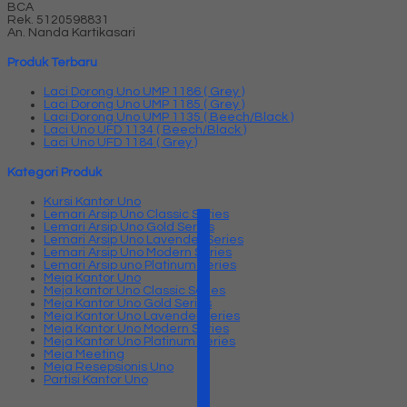
BCA
Rek.
5120598831
An. Nanda Kartikasari
Produk Terbaru
Laci Dorong Uno UMP 1186 ( Grey )
Laci Dorong Uno UMP 1185 ( Grey )
Laci Dorong Uno UMP 1135 ( Beech/Black )
Laci Uno UFD 1134 ( Beech/Black )
Laci Uno UFD 1184 ( Grey )
Kategori Produk
Kursi Kantor Uno
Lemari Arsip Uno Classic Series
Lemari Arsip Uno Gold Series
Lemari Arsip Uno Lavender Series
Lemari Arsip Uno Modern Series
Lemari Arsip uno Platinum Series
Meja Kantor Uno
Meja kantor Uno Classic Series
Meja Kantor Uno Gold Series
Meja Kantor Uno Lavender series
Meja Kantor Uno Modern Series
Meja Kantor Uno Platinum Series
Meja Meeting
Meja Resepsionis Uno
Partisi Kantor Uno