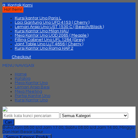
q
Kontak Kami
Hot Item!
Kursi kantor Uno Paris L
Laci Gantung Uno UFD 4153 ( Cherry )
Lemari Arsip Uno UST 1530 C ( Beech/Black )
Kursi Kantor Uno Milan HAU
Meja Kantor Uno UOD 2065 ( Meaple )
Filling Cabinet Uno UFL 1284 (Grey)
Joint Table Uno UJT 4856 ( Cherry )
Kursi Kantor Uno Roma HAP 2
Checkout
MENU NAVIGASI
Home
Katalog
Meja Kantor Uno
Lemari Arsip Besi
Meja Meeting
Partisi Kantor Uno
Kursi Kantor Uno
Cari
Buka Jam 08.00 s/d Jam 17.00, Sabtu 08.00 s/d Jam 14.00, Minggu
Dan Hari Besar Libur
Semua Kategori Produk