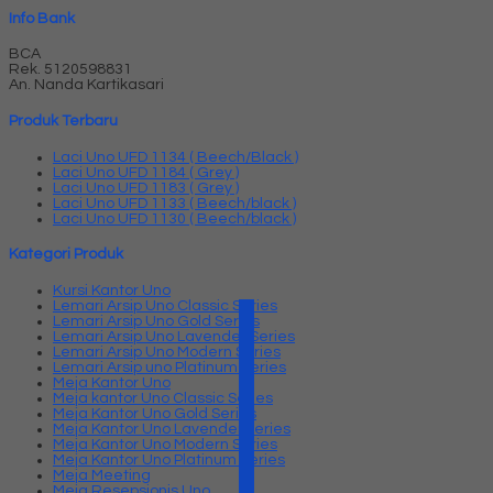
Info Bank
BCA
Rek.
5120598831
An. Nanda Kartikasari
Produk Terbaru
Laci Uno UFD 1134 ( Beech/Black )
Laci Uno UFD 1184 ( Grey )
Laci Uno UFD 1183 ( Grey )
Laci Uno UFD 1133 ( Beech/black )
Laci Uno UFD 1130 ( Beech/black )
Kategori Produk
Kursi Kantor Uno
Lemari Arsip Uno Classic Series
Lemari Arsip Uno Gold Series
Lemari Arsip Uno Lavender Series
Lemari Arsip Uno Modern Series
Lemari Arsip uno Platinum Series
Meja Kantor Uno
Meja kantor Uno Classic Series
Meja Kantor Uno Gold Series
Meja Kantor Uno Lavender series
Meja Kantor Uno Modern Series
Meja Kantor Uno Platinum Series
Meja Meeting
Meja Resepsionis Uno