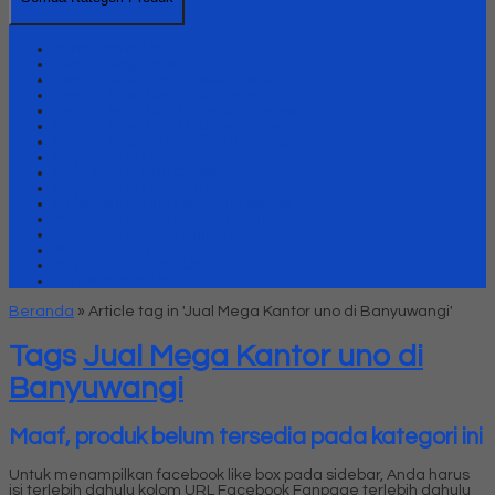
Kursi Kantor Uno
Lemari Arsip Besi
Lemari Arsip Uno Classic Series
Lemari Arsip Uno Gold Series
Lemari Arsip Uno Lavender Series
Lemari Arsip Uno Modern Series
Lemari Arsip uno Platinum Series
Meja Kantor Uno
Meja kantor Uno Classic Series
Meja Kantor Uno Gold Series
Meja Kantor Uno Lavender series
Meja Kantor Uno Modern Series
Meja Kantor Uno Platinum Series
Meja Meeting
Meja Resepsionis Uno
Partisi Kantor Uno
Beranda
»
Article tag in 'Jual Mega Kantor uno di Banyuwangi'
Tags
Jual Mega Kantor uno di
Banyuwangi
Maaf, produk belum tersedia pada kategori ini
Untuk menampilkan facebook like box pada sidebar, Anda harus
isi terlebih dahulu kolom URL Facebook Fanpage terlebih dahulu