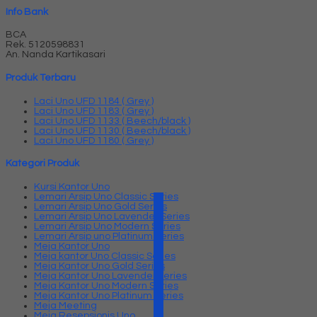
Info Bank
BCA
Rek.
5120598831
An. Nanda Kartikasari
Produk Terbaru
Laci Uno UFD 1184 ( Grey )
Laci Uno UFD 1183 ( Grey )
Laci Uno UFD 1133 ( Beech/black )
Laci Uno UFD 1130 ( Beech/black )
Laci Uno UFD 1180 ( Grey )
Kategori Produk
Kursi Kantor Uno
Lemari Arsip Uno Classic Series
Lemari Arsip Uno Gold Series
Lemari Arsip Uno Lavender Series
Lemari Arsip Uno Modern Series
Lemari Arsip uno Platinum Series
Meja Kantor Uno
Meja kantor Uno Classic Series
Meja Kantor Uno Gold Series
Meja Kantor Uno Lavender series
Meja Kantor Uno Modern Series
Meja Kantor Uno Platinum Series
Meja Meeting
Meja Resepsionis Uno