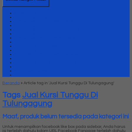
Kursi Kantor Uno
Lemari Arsip Besi
Lemari Arsip Uno Classic Series
Lemari Arsip Uno Gold Series
Lemari Arsip Uno Lavender Series
Lemari Arsip Uno Modern Series
Lemari Arsip uno Platinum Series
Meja Kantor Uno
Meja kantor Uno Classic Series
Meja Kantor Uno Gold Series
Meja Kantor Uno Lavender series
Meja Kantor Uno Modern Series
Meja Kantor Uno Platinum Series
Meja Meeting
Meja Resepsionis Uno
Partisi Kantor Uno
Beranda
»
Article tag in 'Jual Kursi Tunggu Di Tulungagung'
Tags
Jual Kursi Tunggu Di
Tulungagung
Maaf, produk belum tersedia pada kategori ini
Untuk menampilkan facebook like box pada sidebar, Anda harus
isi terlebih dahulu kolom URL Facebook Fanpage terlebih dahulu