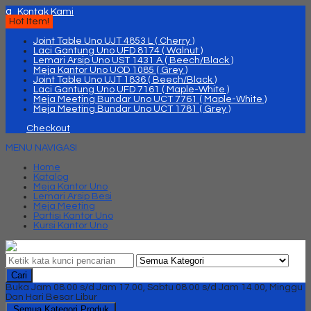
q
Kontak Kami
Hot Item!
Joint Table Uno UJT 4853 L ( Cherry )
Laci Gantung Uno UFD 8174 ( Walnut )
Lemari Arsip Uno UST 1431 A ( Beech/Black )
Meja Kantor Uno UOD 1085 ( Grey )
Joint Table Uno UJT 1836 ( Beech/Black )
Laci Gantung Uno UFD 7161 ( Maple-White )
Meja Meeting Bundar Uno UCT 7761 ( Maple-White )
Meja Meeting Bundar Uno UCT 1781 ( Grey )
Checkout
MENU NAVIGASI
Home
Katalog
Meja Kantor Uno
Lemari Arsip Besi
Meja Meeting
Partisi Kantor Uno
Kursi Kantor Uno
Cari
Buka Jam 08.00 s/d Jam 17.00, Sabtu 08.00 s/d Jam 14.00, Minggu
Dan Hari Besar Libur
Semua Kategori Produk