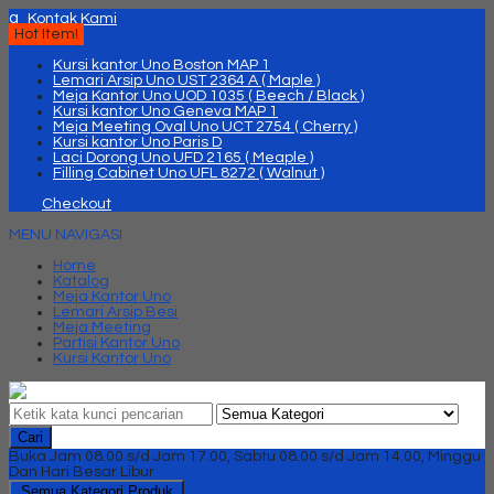
q
Kontak Kami
Hot Item!
Kursi kantor Uno Boston MAP 1
Lemari Arsip Uno UST 2364 A ( Maple )
Meja Kantor Uno UOD 1035 ( Beech / Black )
Kursi kantor Uno Geneva MAP 1
Meja Meeting Oval Uno UCT 2754 ( Cherry )
Kursi kantor Uno Paris D
Laci Dorong Uno UFD 2165 ( Meaple )
Filling Cabinet Uno UFL 8272 ( Walnut )
Checkout
MENU NAVIGASI
Home
Katalog
Meja Kantor Uno
Lemari Arsip Besi
Meja Meeting
Partisi Kantor Uno
Kursi Kantor Uno
Cari
Buka Jam 08.00 s/d Jam 17.00, Sabtu 08.00 s/d Jam 14.00, Minggu
Dan Hari Besar Libur
Semua Kategori Produk