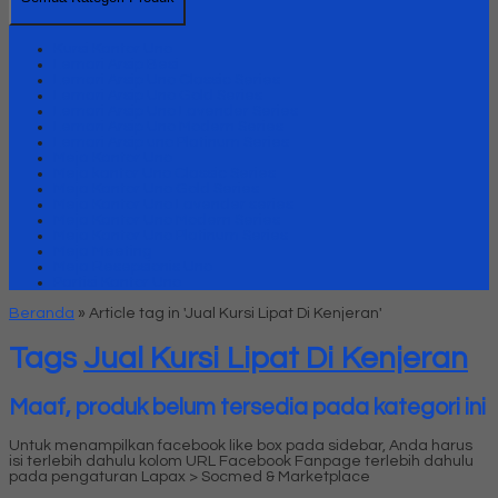
Kursi Kantor Uno
Lemari Arsip Besi
Lemari Arsip Uno Classic Series
Lemari Arsip Uno Gold Series
Lemari Arsip Uno Lavender Series
Lemari Arsip Uno Modern Series
Lemari Arsip uno Platinum Series
Meja Kantor Uno
Meja kantor Uno Classic Series
Meja Kantor Uno Gold Series
Meja Kantor Uno Lavender series
Meja Kantor Uno Modern Series
Meja Kantor Uno Platinum Series
Meja Meeting
Meja Resepsionis Uno
Partisi Kantor Uno
Beranda
»
Article tag in 'Jual Kursi Lipat Di Kenjeran'
Tags
Jual Kursi Lipat Di Kenjeran
Maaf, produk belum tersedia pada kategori ini
Untuk menampilkan facebook like box pada sidebar, Anda harus
isi terlebih dahulu kolom URL Facebook Fanpage terlebih dahulu
pada pengaturan Lapax > Socmed & Marketplace