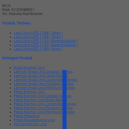
BCA
Rek.
5120598831
An. Nanda Kartikasari
Produk Terbaru
Laci Uno UFD 1184 ( Grey )
Laci Uno UFD 1183 ( Grey )
Laci Uno UFD 1133 ( Beech/black )
Laci Uno UFD 1130 ( Beech/black )
Laci Uno UFD 1180 ( Grey )
Kategori Produk
Kursi Kantor Uno
Lemari Arsip Uno Classic Series
Lemari Arsip Uno Gold Series
Lemari Arsip Uno Lavender Series
Lemari Arsip Uno Modern Series
Lemari Arsip uno Platinum Series
Meja Kantor Uno
Meja kantor Uno Classic Series
Meja Kantor Uno Gold Series
Meja Kantor Uno Lavender series
Meja Kantor Uno Modern Series
Meja Kantor Uno Platinum Series
Meja Meeting
Meja Resepsionis Uno
Partisi Kantor Uno