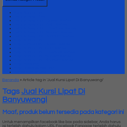
Kursi Kantor Uno
Lemari Arsip Besi
Lemari Arsip Uno Classic Series
Lemari Arsip Uno Gold Series
Lemari Arsip Uno Lavender Series
Lemari Arsip Uno Modern Series
Lemari Arsip uno Platinum Series
Meja Kantor Uno
Meja kantor Uno Classic Series
Meja Kantor Uno Gold Series
Meja Kantor Uno Lavender series
Meja Kantor Uno Modern Series
Meja Kantor Uno Platinum Series
Meja Meeting
Meja Resepsionis Uno
Partisi Kantor Uno
Beranda
»
Article tag in 'Jual Kursi Lipat Di Banyuwangi'
Tags
Jual Kursi Lipat Di
Banyuwangi
Maaf, produk belum tersedia pada kategori ini
Untuk menampilkan facebook like box pada sidebar, Anda harus
isi terlebih dahulu kolom URL Facebook Fanpage terlebih dahulu