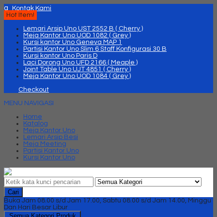
q
Kontak Kami
Hot Item!
Lemari Arsip Uno UST 2552 B ( Cherry )
Meja Kantor Uno UOD 1082 ( Grey )
Kursi kantor Uno Geneva MAP 1
Partisi Kantor Uno Slim 6 Staff Konfigurasi 30 B
Kursi kantor Uno Paris D
Laci Dorong Uno UFD 2166 ( Meaple )
Joint Table Uno UJT 4851 ( Cherry )
Meja Kantor Uno UOD 1084 ( Grey )
Checkout
MENU NAVIGASI
Home
Katalog
Meja Kantor Uno
Lemari Arsip Besi
Meja Meeting
Partisi Kantor Uno
Kursi Kantor Uno
Cari
Buka Jam 08.00 s/d Jam 17.00, Sabtu 08.00 s/d Jam 14.00, Minggu
Dan Hari Besar Libur
Semua Kategori Produk