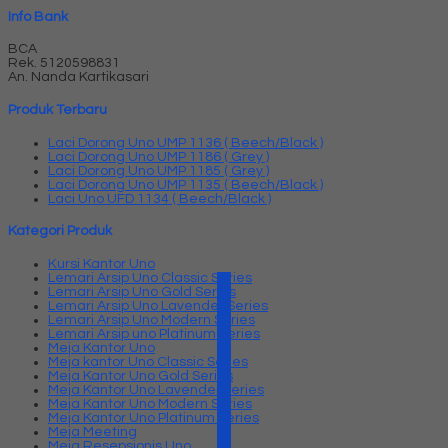
Info Bank
BCA
Rek.
5120598831
An. Nanda Kartikasari
Produk Terbaru
Laci Dorong Uno UMP 1136 ( Beech/Black )
Laci Dorong Uno UMP 1186 ( Grey )
Laci Dorong Uno UMP 1185 ( Grey )
Laci Dorong Uno UMP 1135 ( Beech/Black )
Laci Uno UFD 1134 ( Beech/Black )
Kategori Produk
Kursi Kantor Uno
Lemari Arsip Uno Classic Series
Lemari Arsip Uno Gold Series
Lemari Arsip Uno Lavender Series
Lemari Arsip Uno Modern Series
Lemari Arsip uno Platinum Series
Meja Kantor Uno
Meja kantor Uno Classic Series
Meja Kantor Uno Gold Series
Meja Kantor Uno Lavender series
Meja Kantor Uno Modern Series
Meja Kantor Uno Platinum Series
Meja Meeting
Meja Resepsionis Uno