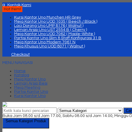
q
Kontak Kami
Hot Item!
Kursi Kantor Uno Munchen HR Grey
Meja Kantor Uno UOD 1035 ( Beech / Black )
Laci Dorong Uno UMP 8176 ( Walnut )
Lemari Arsip Uno UST 2554 B ( Cherry )
Meja Kantor Uno UOD 7062 ( Maple-White )
Partisi Kantor Uno Slim 8 Staff Konfigurasi 31 B
Meja Kantor Uno Modern 7061 N
Meja Khusus Uno UOD 8071 ( Walnut )
Checkout
MENU NAVIGASI
Home
Katalog
Meja Kantor Uno
Lemari Arsip Besi
Meja Meeting
Partisi Kantor Uno
Kursi Kantor Uno
Car
Buka Jam 08.00 s/d Jam 17.00, Sabtu 08.00 s/d Jam 14.00, Minggu D
Semua Kategori Produk