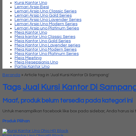
Kursi Kantor Uno
Lemari Arsip Besi
Lemari Arsip Uno Classic Series
Lemari Arsip Uno Gold Series
Lemari Arsip Uno Lavender Series
Lemari Arsip Uno Modern Series
Lemari Arsip uno Platinum Series
Meja Kantor Uno
Meja kantor Uno Classic Series
Meja Kantor Uno Gold Series
Meja Kantor Uno Lavender series
Meja Kantor Uno Modern Series
Meja Kantor Uno Platinum Series
Meja Meeting
Meja Resepsionis Uno
Partisi Kantor Uno
Beranda
»
Article tag in 'Jual Kursi Kantor Di Sampang'
Tags
Jual Kursi Kantor Di Sampan
Maaf, produk belum tersedia pada kategori ini
Untuk menampilkan facebook like box pada sidebar, Anda harus is
Produk Pilihan
Kursi Kantor Uno Ohio HR Black