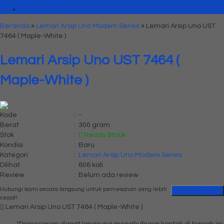
Partisi Kantor Uno
Beranda
»
Lemari Arsip Uno Modern Series
»
Lemari Arsip Uno UST
7464 ( Maple-White )
Lemari Arsip Uno UST 7464 (
Maple-White )
Kode
:
-
Berat
:
300 gram
Stok
:
Ready Stock
Kondisi
:
Baru
Kategori
:
Lemari Arsip Uno Modern Series
Dilihat
:
606 kali
Review
:
Belum ada review
Hubungi kami secara langsung untuk pemesanan yang lebih
QUICK ORDER
cepat!
Lemari Arsip Uno UST 7464 ( Maple-White )
*Pemesanan dapat langsung menghubungi kontak di bawah ini: