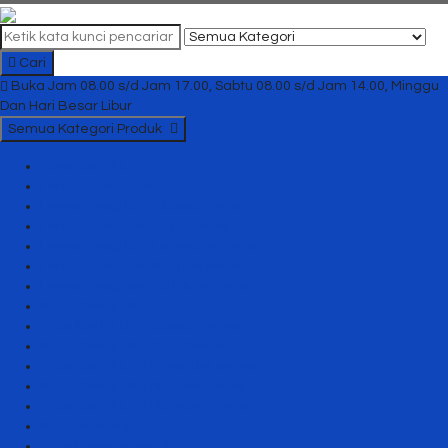
Cari
Buka Jam 08.00 s/d Jam 17.00, Sabtu 08.00 s/d Jam 14.00, Minggu
Dan Hari Besar Libur
Semua Kategori Produk
Kursi Kantor Uno
Lemari Arsip Besi
Lemari Arsip Uno Classic Series
Lemari Arsip Uno Gold Series
Lemari Arsip Uno Lavender Series
Lemari Arsip Uno Modern Series
Lemari Arsip uno Platinum Series
Meja Kantor Uno
Meja kantor Uno Classic Series
Meja Kantor Uno Gold Series
Meja Kantor Uno Lavender series
Meja Kantor Uno Modern Series
Meja Kantor Uno Platinum Series
Meja Meeting
Meja Resepsionis Uno