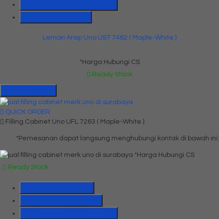
Whatsapp
6285655184775
Lihat Detail Produk
Lemari Arsip Uno UST 7462 ( Maple-White )
*Harga Hubungi CS
Ready Stock
Hubungi Kami
QUICK ORDER
Filling Cabinet Uno UFL 7263 ( Maple-White )
*Pemesanan dapat langsung menghubungi kontak di bawah ini:
*Harga Hubungi CS
Ready Stock
SMS
081391715330
Telepon
03199842501
Whatsapp
6285655184775