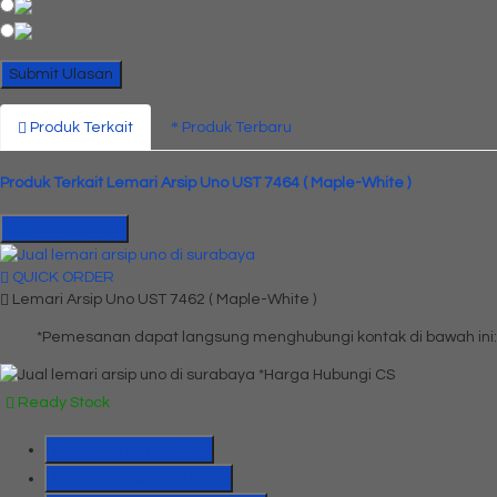
Produk Terkait
Produk Terbaru
Produk Terkait Lemari Arsip Uno UST 7464 ( Maple-White )
Hubungi Kami
QUICK ORDER
Lemari Arsip Uno UST 7462 ( Maple-White )
*Pemesanan dapat langsung menghubungi kontak di bawah ini:
*Harga Hubungi CS
Ready Stock
SMS
081391715330
Telepon
03199842501