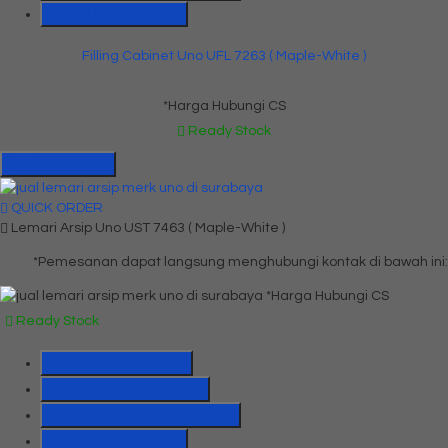
Lihat Detail Produk
Filling Cabinet Uno UFL 7263 ( Maple-White )
*Harga Hubungi CS
Ready Stock
Hubungi Kami
QUICK ORDER
Lemari Arsip Uno UST 7463 ( Maple-White )
*Pemesanan dapat langsung menghubungi kontak di bawah ini:
*Harga Hubungi CS
Ready Stock
SMS
081391715330
Telepon
03199842501
Whatsapp
6285655184775
Lihat Detail Produk