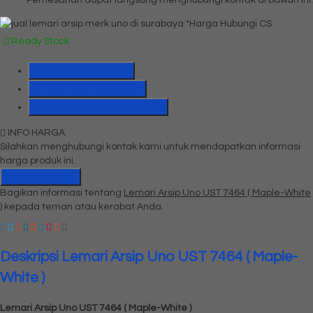
*Harga Hubungi CS
Ready Stock
SMS
081391715330
Telepon
03199842501
Whatsapp
6285655184775
INFO HARGA
Silahkan menghubungi kontak kami untuk mendapatkan informasi
harga produk ini.
Hubungi Kami
Bagikan informasi tentang
Lemari Arsip Uno UST 7464 ( Maple-White
)
kepada teman atau kerabat Anda.
Deskripsi
Lemari Arsip Uno UST 7464 ( Maple-
White )
Lemari Arsip Uno UST 7464 ( Maple-White )