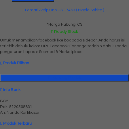
Lemari Arsip Uno UST 7463 ( Maple-White )
*Harga Hubungi CS
Ready Stock
Untuk menampilkan facebook like box pada sidebar, Anda harus isi
terlebih dahulu kolom URL Facebook Fanpage terlebih dahulu pada
pengaturan Lapax > Socmed & Marketplace
Produk Pilihan
Katalog Produk
Info Bank
BCA
Rek.
5120598831
An. Nanda Kartikasari
Produk Terbaru