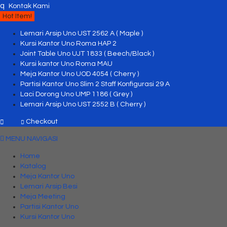
q
Kontak Kami
Hot Item!
Lemari Arsip Uno UST 2562 A ( Maple )
Kursi Kantor Uno Roma HAP 2
Joint Table Uno UJT 1833 ( Beech/Black )
Kursi kantor Uno Roma MAU
Meja Kantor Uno UOD 4054 ( Cherry )
Partisi Kantor Uno Slim 2 Staff Konfigurasi 29 A
Laci Dorong Uno UMP 1186 ( Grey )
Lemari Arsip Uno UST 2552 B ( Cherry )
Checkout
MENU NAVIGASI
Home
Katalog
Meja Kantor Uno
Lemari Arsip Besi
Meja Meeting
Partisi Kantor Uno
Kursi Kantor Uno