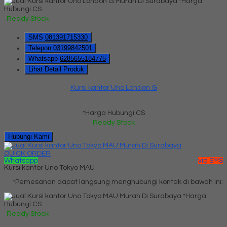
*Harga
Hubungi CS
Ready Stock
SMS
081391715330
Telepon
03199842501
Whatsapp
6285655184775
Lihat Detail Produk
Kursi kantor Uno London G
*Harga Hubungi CS
Ready Stock
Hubungi Kami
QUICK ORDER
Whatsapp
via SMS
Kursi kantor Uno Tokyo MAU
*Pemesanan dapat langsung menghubungi kontak di bawah ini:
*Harga
Hubungi CS
Ready Stock