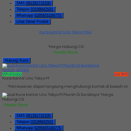
SMS
081391715330
Telepon
03199842501
Whatsapp
6285655184775
Lihat Detail Produk
Kursi kantor Uno Tokyo MAU
*Harga Hubungi CS
Ready Stock
Hubungi Kami
QUICK ORDER
Whatsapp
via SMS
Kursi kantor Uno Tokyo M
*Pemesanan dapat langsung menghubungi kontak di bawah ini:
*Harga
Hubungi CS
Ready Stock
SMS
081391715330
Telepon
03199842501
Whatsapp
6285655184775