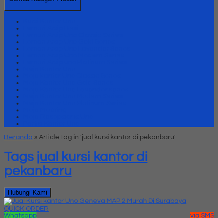
Kursi Kantor Uno
Lemari Arsip Besi
Lemari Arsip Uno Classic Series
Lemari Arsip Uno Gold Series
Lemari Arsip Uno Lavender Series
Lemari Arsip Uno Modern Series
Lemari Arsip uno Platinum Series
Meja Kantor Uno
Meja kantor Uno Classic Series
Meja Kantor Uno Gold Series
Meja Kantor Uno Lavender series
Meja Kantor Uno Modern Series
Meja Kantor Uno Platinum Series
Meja Meeting
Meja Resepsionis Uno
Partisi Kantor Uno
Beranda
»
Article tag in 'jual kursi kantor di pekanbaru'
Tags
jual kursi kantor di
pekanbaru
Hubungi Kami
QUICK ORDER
Whatsapp
via SMS