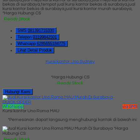
*Harga Hubungi CS
Ready Stock
SMS
081391715330
Telepon
03199842501
Whatsapp
6285655184775
Lihat Detail Produk
Kursi kantor Uno Sydney
*Harga Hubungi CS
Ready Stock
Hubungi Kami
QUICK ORDER
Whatsapp
via SMS
Kursi kantor Uno Roma MAU
*Pemesanan dapat langsung menghubungi kontak di bawah ini:
*Harga
Hubungi CS
Ready Stock