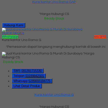
Kursi kantor Uno Roma GAP
*Harga Hubungi CS
Ready Stock
Hubungi Kami
QUICK ORDER
Whatsapp
via SMS
Kursi kantor Uno Roma G
*Pemesanan dapat langsung menghubungi kontak di bawah ini:
*Harga
Hubungi CS
Ready Stock
SMS
081391715330
Telepon
03199842501
Whatsapp
6285655184775
Lihat Detail Produk
Kursi kantor Uno Roma G
*Harga Hubungi CS