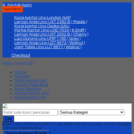
q
Kontak Kami
Hot Item!
Kursi kantor Uno London GAP
Lemari Arsip Uno UST 2362 B ( Maple )
Kursi kantor Uno Osaka GAU
Partisi Kantor Uno UOD 7033 ( 6 Staff )
Lemari Arsip Uno UST 2552 B ( Cherry )
Laci Dorong Uno UMP 1185 ( Grey )
Lemari Arsip Uno UST 8472 ( Walnut )
Joint Table Uno UJT 8877 ( Walnut )
Checkout
MENU NAVIGASI
Home
Katalog
Meja Kantor Uno
Lemari Arsip Besi
Meja Meeting
Partisi Kantor Uno
Kursi Kantor Uno
Cari
Buka Jam 08.00 s/d Jam 17.00, Sabtu 08.00 s/d Jam 14.00, Minggu
Dan Hari Besar Libur
Semua Kategori Produk