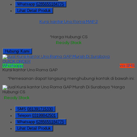
Whatsapp
6285655184775
Lihat Detail Produk
Kursi kantor Uno Roma MAP 2
*Harga Hubungi CS
Ready Stock
Hubungi Kami
QUICK ORDER
Whatsapp
via SMS
Kursi kantor Uno Roma GAP
*Pemesanan dapat langsung menghubungi kontak di bawah ini:
*Harga
Hubungi CS
Ready Stock
SMS
081391715330
Telepon
03199842501
Whatsapp
6285655184775
Lihat Detail Produk