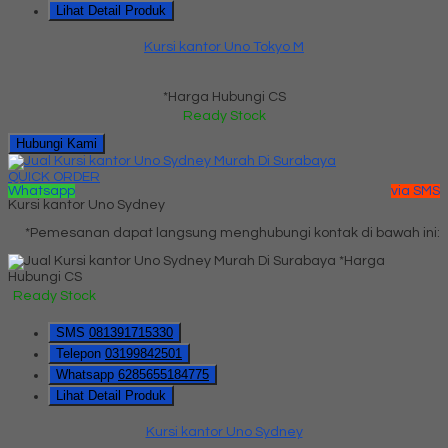
Lihat Detail Produk
Kursi kantor Uno Tokyo M
*Harga Hubungi CS
Ready Stock
Hubungi Kami
QUICK ORDER
Whatsapp
via SMS
Kursi kantor Uno Sydney
*Pemesanan dapat langsung menghubungi kontak di bawah ini:
*Harga
Hubungi CS
Ready Stock
SMS
081391715330
Telepon
03199842501
Whatsapp
6285655184775
Lihat Detail Produk
Kursi kantor Uno Sydney