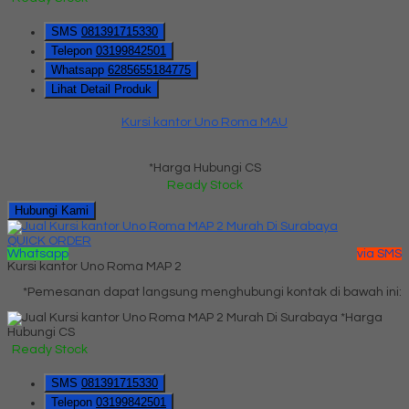
SMS
081391715330
Telepon
03199842501
Whatsapp
6285655184775
Lihat Detail Produk
Kursi kantor Uno Roma MAU
*Harga Hubungi CS
Ready Stock
Hubungi Kami
QUICK ORDER
Whatsapp
via SMS
Kursi kantor Uno Roma MAP 2
*Pemesanan dapat langsung menghubungi kontak di bawah ini:
*Harga
Hubungi CS
Ready Stock
SMS
081391715330
Telepon
03199842501