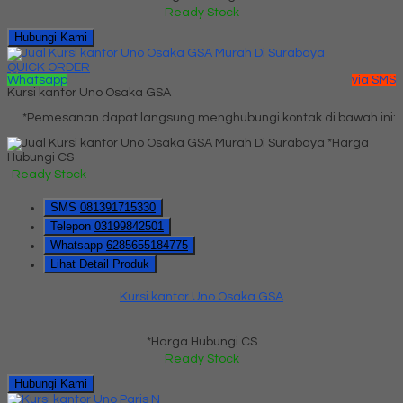
Ready Stock
Hubungi Kami
QUICK ORDER
Whatsapp
via SMS
Kursi kantor Uno Osaka GSA
*Pemesanan dapat langsung menghubungi kontak di bawah ini:
*Harga
Hubungi CS
Ready Stock
SMS
081391715330
Telepon
03199842501
Whatsapp
6285655184775
Lihat Detail Produk
Kursi kantor Uno Osaka GSA
*Harga Hubungi CS
Ready Stock
Hubungi Kami