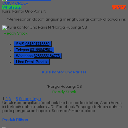
QUICK ORDER
Whatsapp
via SMS
Kursi kantor Uno Paris N
*Pemesanan dapat langsung menghubungi kontak di bawah ini:
*Harga Hubungi CS
Ready Stock
SMS
081391715330
Telepon
03199842501
Whatsapp
6285655184775
Lihat Detail Produk
Kursi kantor Uno Paris N
*Harga Hubungi CS
Ready Stock
1
2
3
…
5
Selanjutnya
Untuk menampilkan facebook like box pada sidebar, Anda harus
isi terlebih dahulu kolom URL Facebook Fanpage terlebih dahulu
pada pengaturan Lapax > Socmed & Marketplace
Produk Pilihan