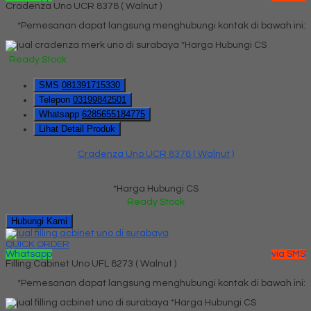
Cradenza Uno UCR 8378 ( Walnut )
*Pemesanan dapat langsung menghubungi kontak di bawah ini:
*Harga Hubungi CS
Ready Stock
SMS
081391715330
Telepon
03199842501
Whatsapp
6285655184775
Lihat Detail Produk
Cradenza Uno UCR 8378 ( Walnut )
*Harga Hubungi CS
Ready Stock
Hubungi Kami
QUICK ORDER
Whatsapp
via SMS
Filling Cabinet Uno UFL 8273 ( Walnut )
*Pemesanan dapat langsung menghubungi kontak di bawah ini:
*Harga Hubungi CS