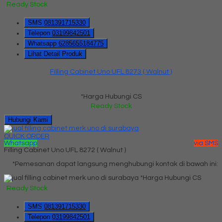
Ready Stock
SMS
081391715330
Telepon
03199842501
Whatsapp
6285655184775
Lihat Detail Produk
Filling Cabinet Uno UFL 8273 ( Walnut )
*Harga Hubungi CS
Ready Stock
Hubungi Kami
QUICK ORDER
Whatsapp
via SMS
Filling Cabinet Uno UFL 8272 ( Walnut )
*Pemesanan dapat langsung menghubungi kontak di bawah ini:
*Harga Hubungi CS
Ready Stock
SMS
081391715330
Telepon
03199842501