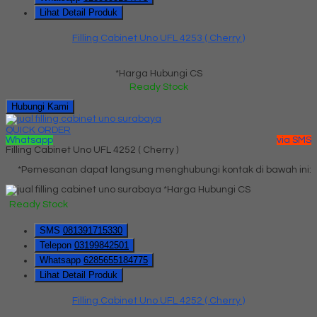
Lihat Detail Produk
Filling Cabinet Uno UFL 4253 ( Cherry )
*Harga Hubungi CS
Ready Stock
Hubungi Kami
QUICK ORDER
Whatsapp
via SMS
Filling Cabinet Uno UFL 4252 ( Cherry )
*Pemesanan dapat langsung menghubungi kontak di bawah ini:
*Harga Hubungi CS
Ready Stock
SMS
081391715330
Telepon
03199842501
Whatsapp
6285655184775
Lihat Detail Produk
Filling Cabinet Uno UFL 4252 ( Cherry )