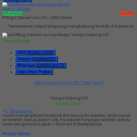
QUICK ORDER
Whatsapp
via SMS
Filling Cabinet Uno UFL 1284 (Grey)
*Pemesanan dapat langsung menghubungi kontak di bawah ini:
*Harga Hubungi CS
Ready Stock
SMS
081391715330
Telepon
03199842501
Whatsapp
6285655184775
Lihat Detail Produk
Filling Cabinet Uno UFL 1284 (Grey)
*Harga Hubungi CS
Ready Stock
1
2
Selanjutnya
Untuk menampilkan facebook like box pada sidebar, Anda harus
isi terlebih dahulu kolom URL Facebook Fanpage terlebih dahulu
pada pengaturan Lapax > Socmed & Marketplace
Produk Pilihan