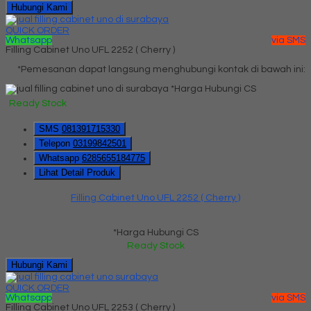
Hubungi Kami
QUICK ORDER
Whatsapp
via SMS
Filling Cabinet Uno UFL 2252 ( Cherry )
*Pemesanan dapat langsung menghubungi kontak di bawah ini:
*Harga Hubungi CS
Ready Stock
SMS
081391715330
Telepon
03199842501
Whatsapp
6285655184775
Lihat Detail Produk
Filling Cabinet Uno UFL 2252 ( Cherry )
*Harga Hubungi CS
Ready Stock
Hubungi Kami
QUICK ORDER
Whatsapp
via SMS
Filling Cabinet Uno UFL 2253 ( Cherry )