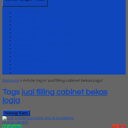
Kursi Kantor Uno
Lemari Arsip Besi
Lemari Arsip Uno Classic Series
Lemari Arsip Uno Gold Series
Lemari Arsip Uno Lavender Series
Lemari Arsip Uno Modern Series
Lemari Arsip uno Platinum Series
Meja Kantor Uno
Meja kantor Uno Classic Series
Meja Kantor Uno Gold Series
Meja Kantor Uno Lavender series
Meja Kantor Uno Modern Series
Meja Kantor Uno Platinum Series
Meja Meeting
Meja Resepsionis Uno
Partisi Kantor Uno
Beranda
»
Article tag in 'jual filling cabinet bekas jogja'
Tags
jual filling cabinet bekas
jogja
Hubungi Kami
QUICK ORDER
Whatsapp
via SMS