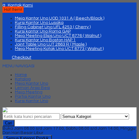
q
Kontak Kami
Hot Item!
Meja Kantor Uno UOD 1031 A ( Beech/Black )
Kursi Kantor Uno Lusaka
Filling Cabinet Uno UFL 4253 ( Cherry )
Kursi kantor Uno Roma GAP
Meja Meeting Elips Uno UCT 8776 ( Walnut )
Kursi Kantor Uno Boston HAP 1
Joint Table Uno UJT 2863 R ( Maple )
Meja Meeting Kotak Uno UCT 8773 ( Walnut )
Checkout
MENU NAVIGASI
Home
Katalog
Meja Kantor Uno
Lemari Arsip Besi
Meja Meeting
Partisi Kantor Uno
Kursi Kantor Uno
Cari
Buka Jam 08.00 s/d Jam 17.00, Sabtu 08.00 s/d Jam 14.00, Minggu
Dan Hari Besar Libur
Semua Kategori Produk