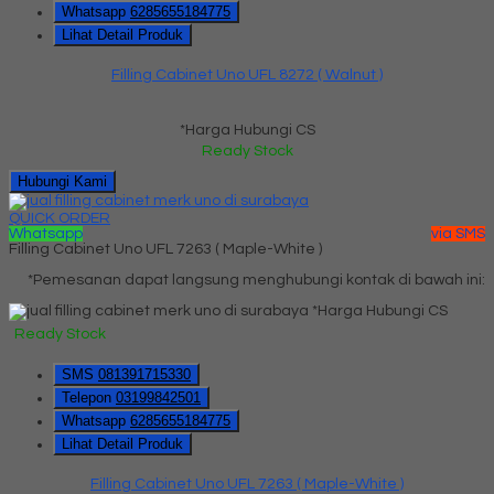
Whatsapp
6285655184775
Lihat Detail Produk
Filling Cabinet Uno UFL 8272 ( Walnut )
*Harga Hubungi CS
Ready Stock
Hubungi Kami
QUICK ORDER
Whatsapp
via SMS
Filling Cabinet Uno UFL 7263 ( Maple-White )
*Pemesanan dapat langsung menghubungi kontak di bawah ini:
*Harga Hubungi CS
Ready Stock
SMS
081391715330
Telepon
03199842501
Whatsapp
6285655184775
Lihat Detail Produk
Filling Cabinet Uno UFL 7263 ( Maple-White )