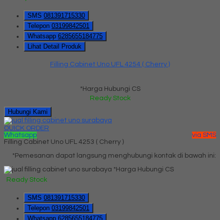
SMS
081391715330
Telepon
03199842501
Whatsapp
6285655184775
Lihat Detail Produk
Filling Cabinet Uno UFL 4254 ( Cherry )
*Harga Hubungi CS
Ready Stock
Hubungi Kami
QUICK ORDER
Whatsapp
via SMS
Filling Cabinet Uno UFL 4253 ( Cherry )
*Pemesanan dapat langsung menghubungi kontak di bawah ini:
*Harga Hubungi CS
Ready Stock
SMS
081391715330
Telepon
03199842501
Whatsapp
6285655184775