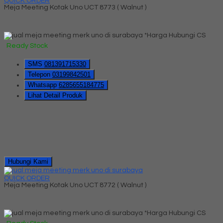
QUICK ORDER
Meja Meeting Kotak Uno UCT 8773 ( Walnut )
*Harga Hubungi CS
Ready Stock
SMS
081391715330
Telepon
03199842501
Whatsapp
6285655184775
Lihat Detail Produk
Hubungi Kami
QUICK ORDER
Meja Meeting Kotak Uno UCT 8772 ( Walnut )
*Harga Hubungi CS