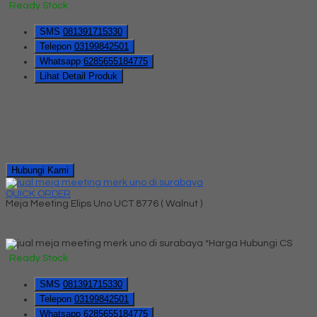
Ready Stock
SMS
081391715330
Telepon
03199842501
Whatsapp
6285655184775
Lihat Detail Produk
Hubungi Kami
QUICK ORDER
Meja Meeting Elips Uno UCT 8776 ( Walnut )
*Harga Hubungi CS
Ready Stock
SMS
081391715330
Telepon
03199842501
Whatsapp
6285655184775