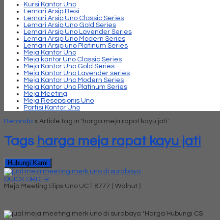
Kursi Kantor Uno
Lemari Arsip Besi
Lemari Arsip Uno Classic Series
Lemari Arsip Uno Gold Series
Lemari Arsip Uno Lavender Series
Lemari Arsip Uno Modern Series
Lemari Arsip uno Platinum Series
Meja Kantor Uno
Meja kantor Uno Classic Series
Meja Kantor Uno Gold Series
Meja Kantor Uno Lavender series
Meja Kantor Uno Modern Series
Meja Kantor Uno Platinum Series
Meja Meeting
Meja Resepsionis Uno
Partisi Kantor Uno
Beranda
»
Article tag in 'harga meja rapat kayu jati'
Tags
harga meja rapat kayu jati
Hubungi Kami
QUICK ORDER
Meja Meeting Elips Uno UCT 8777 ( Walnut )
*Harga Hubungi CS