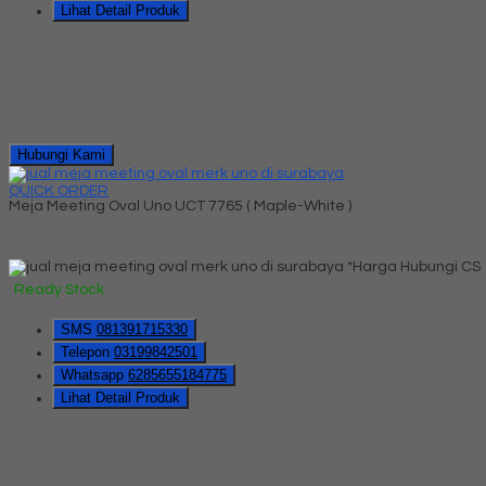
Lihat Detail Produk
Hubungi Kami
QUICK ORDER
Meja Meeting Oval Uno UCT 7765 ( Maple-White )
*Harga Hubungi CS
Ready Stock
SMS
081391715330
Telepon
03199842501
Whatsapp
6285655184775
Lihat Detail Produk