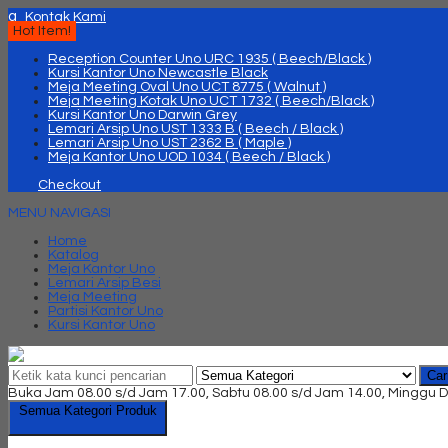
q
Kontak Kami
Hot Item!
Reception Counter Uno URC 1935 ( Beech/Black )
Kursi Kantor Uno Newcastle Black
Meja Meeting Oval Uno UCT 8775 ( Walnut )
Meja Meeting Kotak Uno UCT 1732 ( Beech/Black )
Kursi Kantor Uno Darwin Grey
Lemari Arsip Uno UST 1333 B ( Beech / Black )
Lemari Arsip Uno UST 2362 B ( Maple )
Meja Kantor Uno UOD 1034 ( Beech / Black )
Checkout
MENU NAVIGASI
Home
Katalog
Meja Kantor Uno
Lemari Arsip Besi
Meja Meeting
Partisi Kantor Uno
Kursi Kantor Uno
Car
Buka Jam 08.00 s/d Jam 17.00, Sabtu 08.00 s/d Jam 14.00, Minggu D
Semua Kategori Produk