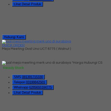
Lihat Detail Produk
Hubungi Kami
QUICK ORDER
Meja Meeting Oval Uno UCT 8775 ( Walnut )
*Harga Hubungi CS
Ready Stock
SMS
081391715330
Telepon
03199842501
Whatsapp
6285655184775
Lihat Detail Produk