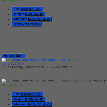
Ready Stock
SMS
081391715330
Telepon
03199842501
Whatsapp
6285655184775
Lihat Detail Produk
Hubungi Kami
QUICK ORDER
Meja Meeting Bundar Uno UCT 8771 ( Walnut )
*Harga Hubungi
Ready Stock
SMS
081391715330
Telepon
03199842501
Whatsapp
6285655184775