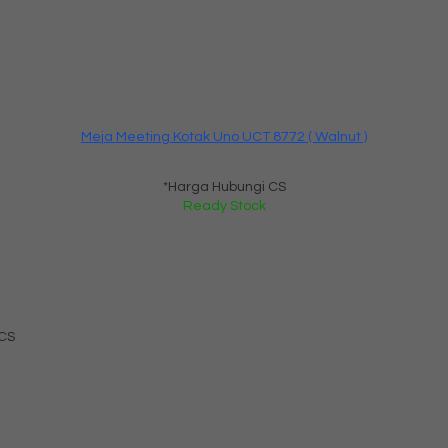
Meja Meeting Kotak Uno UCT 8772 ( Walnut )
*Harga Hubungi CS
Ready Stock
 CS