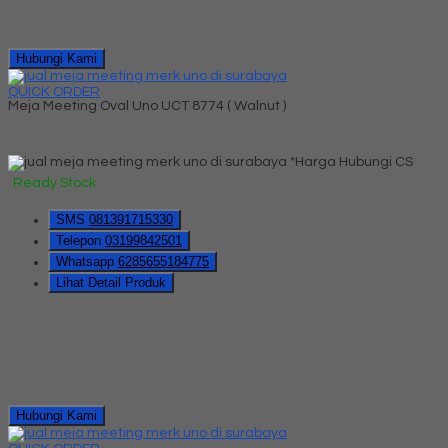
Hubungi Kami
QUICK ORDER
Meja Meeting Oval Uno UCT 8774 ( Walnut )
*Harga Hubungi CS
Ready Stock
SMS
081391715330
Telepon
03199842501
Whatsapp
6285655184775
Lihat Detail Produk
Hubungi Kami