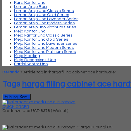
Kursi Kantor Uno
Lemari Arsip Besi
Lemari Arsip Uno Classic Series
Lemari Arsip Uno Gold Series
Lemari Arsip Uno Lavender Series
Lemari Arsip Uno Modern Series
Lemari Arsip uno Platinum Series
Meja Kantor Uno
Meja kantor Uno Classic Series
Meja Kantor Uno Gold Series
Meja Kantor Uno Lavender series
Meja Kantor Uno Modern Series
Meja Kantor Uno Platinum Series
Meja Meeting
Meja Resepsionis Uno
Partisi Kantor Uno
Beranda
»
Article tag in 'harga filling cabinet ace hardware'
Tags
harga filling cabinet ace har
Hubungi Kami
QUICK ORDER
Cradenza Uno UCR 8378 ( Walnut )
*Harga Hubungi CS