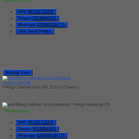
Ready Stock
SMS
081391715330
Telepon
03199842501
Whatsapp
6285655184775
Lihat Detail Produk
Hubungi Kami
QUICK ORDER
Filling Cabinet Uno UFL 2253 ( Cherry )
*Harga Hubungi CS
Ready Stock
SMS
081391715330
Telepon
03199842501
Whatsapp
6285655184775