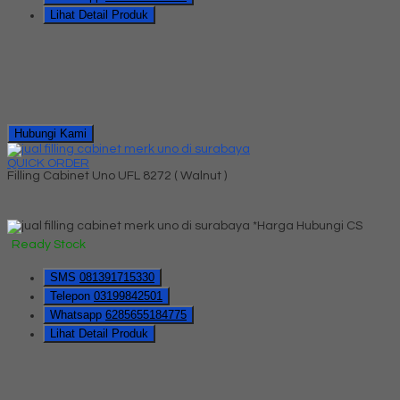
Lihat Detail Produk
Hubungi Kami
QUICK ORDER
Filling Cabinet Uno UFL 8272 ( Walnut )
*Harga Hubungi CS
Ready Stock
SMS
081391715330
Telepon
03199842501
Whatsapp
6285655184775
Lihat Detail Produk