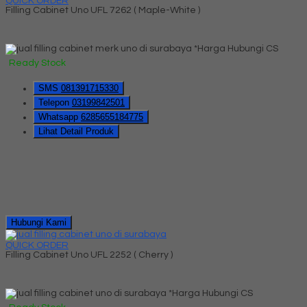
QUICK ORDER
Filling Cabinet Uno UFL 7262 ( Maple-White )
*Harga Hubungi CS
Ready Stock
SMS
081391715330
Telepon
03199842501
Whatsapp
6285655184775
Lihat Detail Produk
Hubungi Kami
QUICK ORDER
Filling Cabinet Uno UFL 2252 ( Cherry )
*Harga Hubungi CS