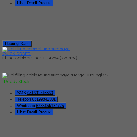
Lihat Detail Produk
Hubungi Kami
QUICK ORDER
Filling Cabinet Uno UFL 4254 ( Cherry )
*Harga Hubungi CS
Ready Stock
SMS
081391715330
Telepon
03199842501
Whatsapp
6285655184775
Lihat Detail Produk