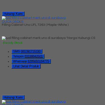
Hubungi Kami
QUICK ORDER
Filling Cabinet Uno UFL 7263 ( Maple-White )
*Harga Hubungi CS
Ready Stock
SMS
081391715330
Telepon
03199842501
Whatsapp
6285655184775
Lihat Detail Produk
Hubungi Kami