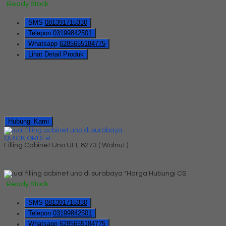
Ready Stock
SMS
081391715330
Telepon
03199842501
Whatsapp
6285655184775
Lihat Detail Produk
Hubungi Kami
QUICK ORDER
Filling Cabinet Uno UFL 8273 ( Walnut )
*Harga Hubungi CS
Ready Stock
SMS
081391715330
Telepon
03199842501
Whatsapp
6285655184775