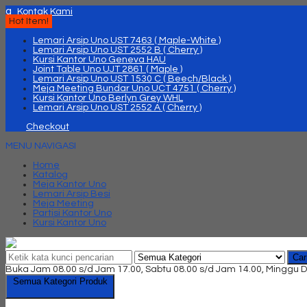
q
Kontak Kami
Hot Item!
Lemari Arsip Uno UST 7463 ( Maple-White )
Lemari Arsip Uno UST 2552 B ( Cherry )
Kursi Kantor Uno Geneva HAU
Joint Table Uno UJT 2861 ( Maple )
Lemari Arsip Uno UST 1530 C ( Beech/Black )
Meja Meeting Bundar Uno UCT 4751 ( Cherry )
Kursi Kantor Uno Berlyn Grey WHL
Lemari Arsip Uno UST 2552 A ( Cherry )
Checkout
MENU NAVIGASI
Home
Katalog
Meja Kantor Uno
Lemari Arsip Besi
Meja Meeting
Partisi Kantor Uno
Kursi Kantor Uno
Car
Buka Jam 08.00 s/d Jam 17.00, Sabtu 08.00 s/d Jam 14.00, Minggu D
Semua Kategori Produk