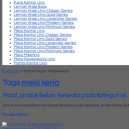
Kursi Kantor Uno
Lemari Arsip Besi
Lemari Arsip Uno Classic Series
Lemari Arsip Uno Gold Series
Lemari Arsip Uno Lavender Series
Lemari Arsip Uno Modern Series
Lemari Arsip uno Platinum Series
Meja Kantor Uno
Meja kantor Uno Classic Series
Meja Kantor Uno Gold Series
Meja Kantor Uno Lavender series
Meja Kantor Uno Modern Series
Meja Kantor Uno Platinum Series
Meja Meeting
Meja Resepsionis Uno
Partisi Kantor Uno
Beranda
»
Article tag in 'meja kerja'
Tags
meja kerja
Maaf, produk belum tersedia pada kategori ini
Untuk menampilkan facebook like box pada sidebar, Anda harus is
Produk Pilihan
Lemari Arsip Uno UST 4454 A ( ....