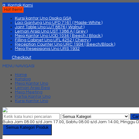
q
Kontak Kami
Hot Item!
Kursi kantor Uno Osaka GSA
Laci Gantung Uno UFD 7161 ( Maple-White )
Joint Table Uno UJT 8876 ( Walnut )
Lemari Arsip Uno UST 1386 A ( Grey )
Meja Kantor Uno UOD 1034 ( Beech / Black )
Filling Cabinet Uno UFL 4252 ( Cherry )
Reception Counter Uno URC 1934 ( Beech/Black )
Meja Resepsionis Uno URS 1932
Checkout
MENU NAVIGASI
Home
Katalog
Meja Kantor Uno
Lemari Arsip Besi
Meja Meeting
Partisi Kantor Uno
Kursi Kantor Uno
Car
Buka Jam 08.00 s/d Jam 17.00, Sabtu 08.00 s/d Jam 14.00, Minggu D
Semua Kategori Produk