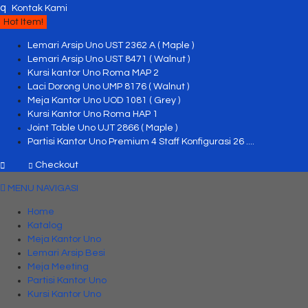
q
Kontak Kami
Hot Item!
Lemari Arsip Uno UST 2362 A ( Maple )
Lemari Arsip Uno UST 8471 ( Walnut )
Kursi kantor Uno Roma MAP 2
Laci Dorong Uno UMP 8176 ( Walnut )
Meja Kantor Uno UOD 1081 ( Grey )
Kursi Kantor Uno Roma HAP 1
Joint Table Uno UJT 2866 ( Maple )
Partisi Kantor Uno Premium 4 Staff Konfigurasi 26 ....
Checkout
MENU NAVIGASI
Home
Katalog
Meja Kantor Uno
Lemari Arsip Besi
Meja Meeting
Partisi Kantor Uno
Kursi Kantor Uno