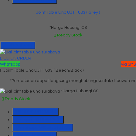
Joint Table Uno UJT 1883 ( Grey )
*Harga Hubungi CS
Ready Stock
Hubungi Kami
QUICK ORDER
Whatsapp
via SMS
Joint Table Uno UJT 1833 ( Beech/Black )
*Pemesanan dapat langsung menghubungi kontak di bawah ini:
*Harga Hubungi CS
Ready Stock
SMS
081391715330
Telepon
03199842501
Whatsapp
6285655184775
Lihat Detail Produk