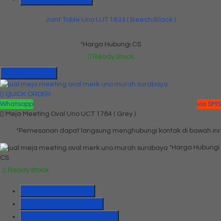
Joint Table Uno UJT 1833 ( Beech/Black )
*Harga Hubungi CS
Ready Stock
Hubungi Kami
QUICK ORDER
Whatsapp
via SMS
Meja Meeting Oval Uno UCT 1784 ( Grey )
*Pemesanan dapat langsung menghubungi kontak di bawah ini:
*Harga Hubungi
CS
Ready Stock
SMS
081391715330
Telepon
03199842501
Whatsapp
6285655184775