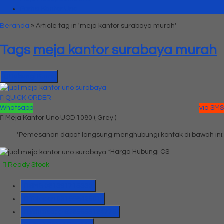
Partisi Kantor Uno
Beranda
»
Article tag in 'meja kantor surabaya murah'
Tags
meja kantor surabaya murah
Hubungi Kami
QUICK ORDER
Whatsapp
via SMS
Meja Kantor Uno UOD 1080 ( Grey )
*Pemesanan dapat langsung menghubungi kontak di bawah ini:
*Harga Hubungi CS
Ready Stock
SMS
081391715330
Telepon
03199842501
Whatsapp
6285655184775