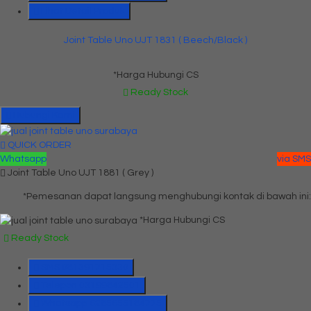
Lihat Detail Produk
Joint Table Uno UJT 1831 ( Beech/Black )
*Harga Hubungi CS
Ready Stock
Hubungi Kami
QUICK ORDER
Whatsapp
via SMS
Joint Table Uno UJT 1881 ( Grey )
*Pemesanan dapat langsung menghubungi kontak di bawah ini:
*Harga Hubungi CS
Ready Stock
SMS
081391715330
Telepon
03199842501
Whatsapp
6285655184775