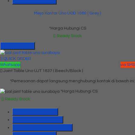
Lihat Detail Produk
Meja Kantor Uno UOD 1080 ( Grey )
*Harga Hubungi CS
Ready Stock
Hubungi Kami
QUICK ORDER
Whatsapp
via SMS
Joint Table Uno UJT 1837 ( Beech/Black )
*Pemesanan dapat langsung menghubungi kontak di bawah ini:
*Harga Hubungi CS
Ready Stock
SMS
081391715330
Telepon
03199842501
Whatsapp
6285655184775