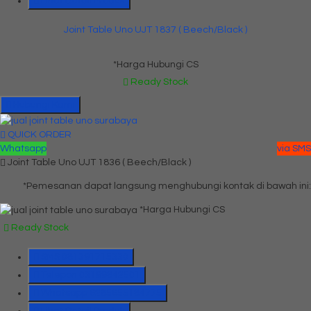
Lihat Detail Produk
Joint Table Uno UJT 1837 ( Beech/Black )
*Harga Hubungi CS
Ready Stock
Hubungi Kami
QUICK ORDER
Whatsapp
via SMS
Joint Table Uno UJT 1836 ( Beech/Black )
*Pemesanan dapat langsung menghubungi kontak di bawah ini:
*Harga Hubungi CS
Ready Stock
SMS
081391715330
Telepon
03199842501
Whatsapp
6285655184775
Lihat Detail Produk