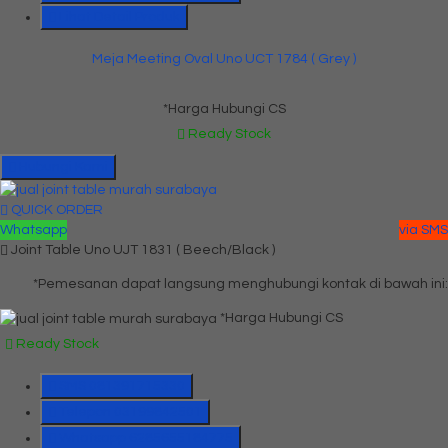
Lihat Detail Produk
Meja Meeting Oval Uno UCT 1784 ( Grey )
*Harga Hubungi CS
Ready Stock
Hubungi Kami
QUICK ORDER
Whatsapp
via SMS
Joint Table Uno UJT 1831 ( Beech/Black )
*Pemesanan dapat langsung menghubungi kontak di bawah ini:
*Harga Hubungi CS
Ready Stock
SMS
081391715330
Telepon
03199842501
Whatsapp
6285655184775