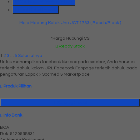
Whatsapp
6285655184775
Lihat Detail Produk
Meja Meeting Kotak Uno UCT 1733 ( Becch/Black )
*Harga Hubungi CS
Ready Stock
1
2
3
…
5
Selanjutnya
Untuk menampilkan facebook like box pada sidebar, Anda harus isi
terlebih dahulu kolom URL Facebook Fanpage terlebih dahulu pada
pengaturan Lapax > Socmed & Marketplace
Produk Pilihan
Katalog Produk
Info Bank
BCA
Rek.
5120598831
An. Nanda Kartikasari