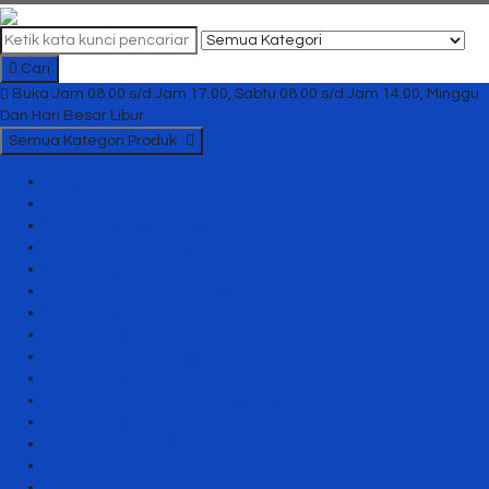
Cari
Buka Jam 08.00 s/d Jam 17.00, Sabtu 08.00 s/d Jam 14.00, Minggu
Dan Hari Besar Libur
Semua Kategori Produk
Kursi Kantor Uno
Lemari Arsip Besi
Lemari Arsip Uno Classic Series
Lemari Arsip Uno Gold Series
Lemari Arsip Uno Lavender Series
Lemari Arsip Uno Modern Series
Lemari Arsip uno Platinum Series
Meja Kantor Uno
Meja kantor Uno Classic Series
Meja Kantor Uno Gold Series
Meja Kantor Uno Lavender series
Meja Kantor Uno Modern Series
Meja Kantor Uno Platinum Series
Meja Meeting
Meja Resepsionis Uno