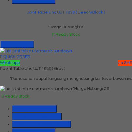
Joint Table Uno UJT 1836 ( Beech/Black )
*Harga Hubungi CS
Ready Stock
Hubungi Kami
QUICK ORDER
Whatsapp
via SMS
Joint Table Uno UJT 1883 ( Grey )
*Pemesanan dapat langsung menghubungi kontak di bawah ini:
*Harga Hubungi CS
Ready Stock
SMS
081391715330
Telepon
03199842501
Whatsapp
6285655184775
Lihat Detail Produk