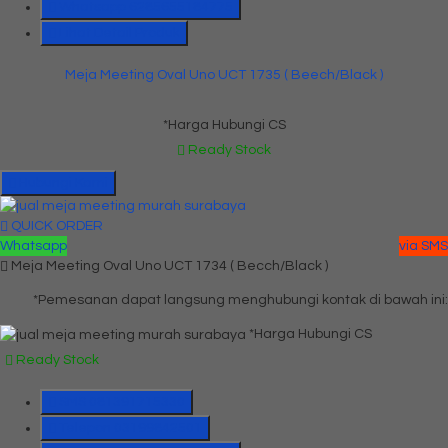
Whatsapp
6285655184775
Lihat Detail Produk
Meja Meeting Oval Uno UCT 1735 ( Beech/Black )
*Harga Hubungi CS
Ready Stock
Hubungi Kami
QUICK ORDER
Whatsapp
via SMS
Meja Meeting Oval Uno UCT 1734 ( Becch/Black )
*Pemesanan dapat langsung menghubungi kontak di bawah ini:
*Harga Hubungi CS
Ready Stock
SMS
081391715330
Telepon
03199842501