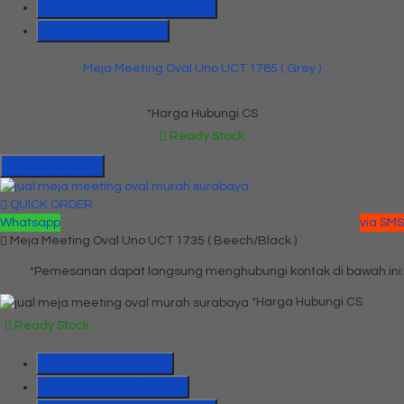
Whatsapp
6285655184775
Lihat Detail Produk
Meja Meeting Oval Uno UCT 1785 ( Grey )
*Harga Hubungi CS
Ready Stock
Hubungi Kami
QUICK ORDER
Whatsapp
via SMS
Meja Meeting Oval Uno UCT 1735 ( Beech/Black )
*Pemesanan dapat langsung menghubungi kontak di bawah ini:
*Harga Hubungi CS
Ready Stock
SMS
081391715330
Telepon
03199842501