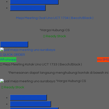
Whatsapp
6285655184775
Lihat Detail Produk
Meja Meeting Oval Uno UCT 1734 ( Becch/Black )
*Harga Hubungi CS
Ready Stock
Hubungi Kami
QUICK ORDER
Whatsapp
via SMS
Meja Meeting Kotak Uno UCT 1733 ( Becch/Black )
*Pemesanan dapat langsung menghubungi kontak di bawah ini:
*Harga Hubungi CS
Ready Stock
SMS
081391715330
Telepon
03199842501