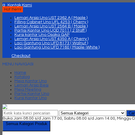
q
Kontak Kami
Hot Item!
Lemari Arsip Uno UST 2362 A ( Maple )
Filling Cabinet Uno UFL 4253 ( Cherry )
Lemari Arsip Uno UST 2564 B ( Maple )
Partisi Kantor Uno UOD 7011 ( 2 Staff )
Kursi kantor Uno Osaka GAP
Lemari Arsip Uno UST 4350 A ( Cherry )
Laci Gantung Uno UFD 8173 ( Walnut )
Laci Gantung Uno UFD 7160 ( Maple-White )
Checkout
MENU NAVIGASI
Home
Katalog
Meja Kantor Uno
Lemari Arsip Besi
Meja Meeting
Partisi Kantor Uno
Kursi Kantor Uno
Car
Buka Jam 08.00 s/d Jam 17.00, Sabtu 08.00 s/d Jam 14.00, Minggu D
Semua Kategori Produk