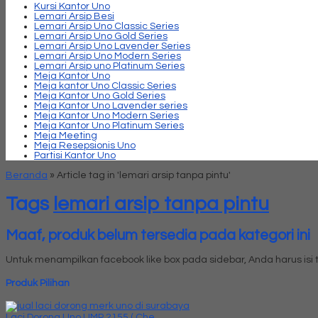
Kursi Kantor Uno
Lemari Arsip Besi
Lemari Arsip Uno Classic Series
Lemari Arsip Uno Gold Series
Lemari Arsip Uno Lavender Series
Lemari Arsip Uno Modern Series
Lemari Arsip uno Platinum Series
Meja Kantor Uno
Meja kantor Uno Classic Series
Meja Kantor Uno Gold Series
Meja Kantor Uno Lavender series
Meja Kantor Uno Modern Series
Meja Kantor Uno Platinum Series
Meja Meeting
Meja Resepsionis Uno
Partisi Kantor Uno
Beranda
»
Article tag in 'lemari arsip tanpa pintu'
Tags
lemari arsip tanpa pintu
Maaf, produk belum tersedia pada kategori ini
Untuk menampilkan facebook like box pada sidebar, Anda harus is
Produk Pilihan
Laci Dorong Uno UMP 2155 ( Che....