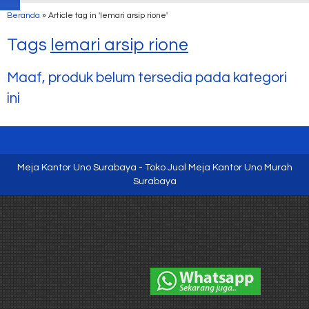
Beranda
»
Article tag in 'lemari arsip rione'
Tags
lemari arsip rione
Maaf, produk belum tersedia pada kategori
ini
Meja Kantor Uno Surabaya - Toko Jual Meja Kantor Uno Murah
Surabaya