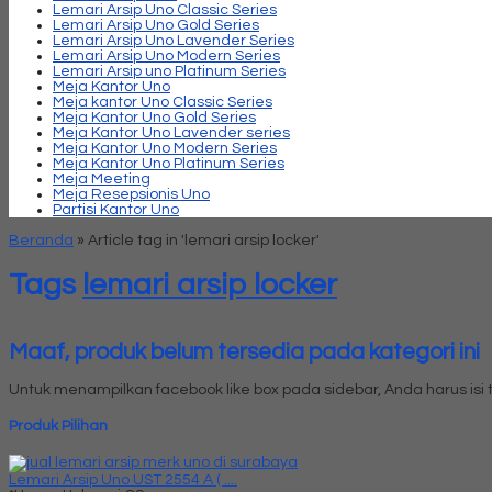
Lemari Arsip Uno Classic Series
Lemari Arsip Uno Gold Series
Lemari Arsip Uno Lavender Series
Lemari Arsip Uno Modern Series
Lemari Arsip uno Platinum Series
Meja Kantor Uno
Meja kantor Uno Classic Series
Meja Kantor Uno Gold Series
Meja Kantor Uno Lavender series
Meja Kantor Uno Modern Series
Meja Kantor Uno Platinum Series
Meja Meeting
Meja Resepsionis Uno
Partisi Kantor Uno
Beranda
»
Article tag in 'lemari arsip locker'
Tags
lemari arsip locker
Maaf, produk belum tersedia pada kategori ini
Untuk menampilkan facebook like box pada sidebar, Anda harus is
Produk Pilihan
Lemari Arsip Uno UST 2554 A ( ....