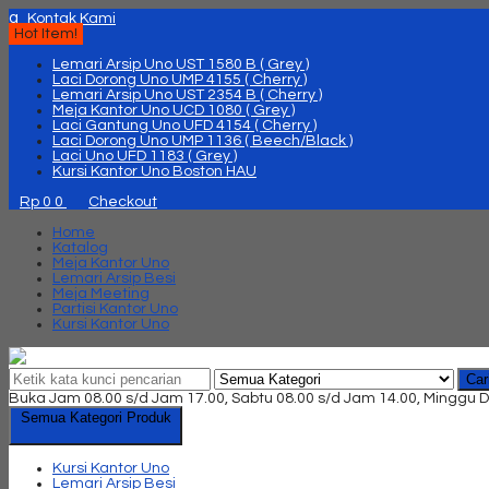
q
Kontak Kami
Hot Item!
Lemari Arsip Uno UST 1580 B ( Grey )
Laci Dorong Uno UMP 4155 ( Cherry )
Lemari Arsip Uno UST 2354 B ( Cherry )
Meja Kantor Uno UCD 1080 ( Grey )
Laci Gantung Uno UFD 4154 ( Cherry )
Laci Dorong Uno UMP 1136 ( Beech/Black )
Laci Uno UFD 1183 ( Grey )
Kursi Kantor Uno Boston HAU
Rp 0
0
Checkout
Home
Katalog
Meja Kantor Uno
Lemari Arsip Besi
Meja Meeting
Partisi Kantor Uno
Kursi Kantor Uno
Car
Buka Jam 08.00 s/d Jam 17.00, Sabtu 08.00 s/d Jam 14.00, Minggu D
Semua Kategori Produk
Kursi Kantor Uno
Lemari Arsip Besi